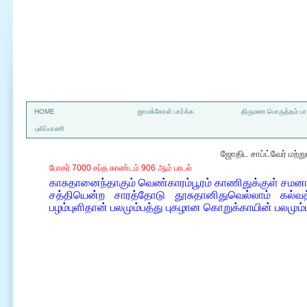
a
HOME
ஜாமக்கோள் பார்க்க
திருமண பொருத்தம் பார
புலிப்பாணி
ஜோதிட சாப்ட்வேர் மற்
போகர் 7000 சப்த காண்டம் 906 ஆம் பாடல்
காசுதானைந்தாகும் வெண்காரம்பூரம் காணிதுக்குள் சமன
சத்தியென்ற சாரத்தோடு தூசுதானிதுவெல்லாம் கல்வத
பழம்புளிதான் பலமும்பத்து புகழான கொறுக்காயின் பலமும்