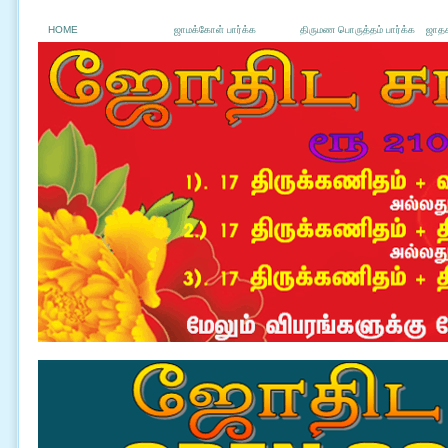
HOME
ஜாமக்கோள் பார்க்க
திருமண பொருத்தம் பார்க்க
ஜாதக