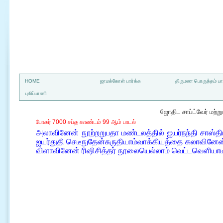
a
HOME
ஜாமக்கோள் பார்க்க
திருமண பொருத்தம் பார
புலிப்பாணி
ஜோதிட சாப்ட்வேர் மற்
போகர் 7000 சப்த காண்டம் 99 ஆம் பாடல்
அலாவினேன் நூற்றறுபதா மண்டலத்தில் ஐயர்நந்தி சாஸ்தி
ஐயர்துதி செடீநுதேன்சுருதியாம்வாக்கியத்தை கலாவினேன்
விளாவினேன் ரிஷிசித்தர் நூலையெல்லாம் வெட்டவெளியாட