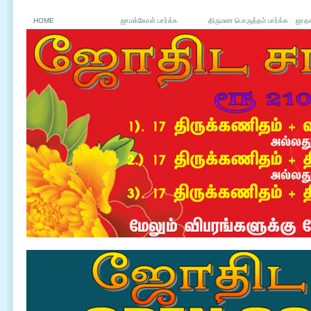
HOME
ஜாமக்கோள் பார்க்க
திருமண பொருத்தம் பார்க்க
ஜாதக