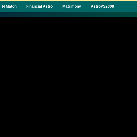
N Match
Financial Astro
Matrimony
AstroVS2008