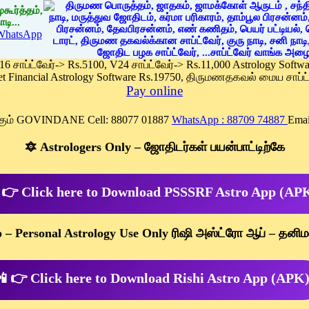
கூர்த்தம்,
டி...
WhatsApp
 16 சாப்ட்வேர்-> Rs.5100, V24 சாப்ட்வேர்-> Rs.11,000 Astrology Soft
et Financial Astrology Software Rs.19750, திருமணதகவல் மைய சாப்ட்
Pay online
க்கும் GOVINDANE Cell: 88077 01887
WhatsApp : 88709 74887
Emai
🔯 Astrologers Only – ஜோதிடர்கள் பயன்பாட்டிற்கே
 👉 Click here to Download PSSSRF Astro App (AP
p – Personal Astrology Use Only ரிஷி அஸ்ட்ரோ ஆப் – தனிம
 👉 Click here to Download Rishi Astro App (APK