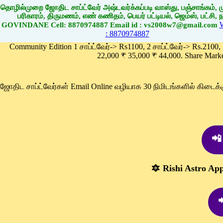
தொழில்முறை ஜோதிட சாப்ட்வேர் அஷ்டவர்க்கப்படி வாஸ்து, பஞ்சாங்கம், மு
பரிகாரம், திருமணம், எண் கணிதம், பெயர் பட்டியல், ஜெம்ஸ், பட்சி, நா
GOVINDANE Cell: 8870974887 Email id : vs2008w7@gmail.com
: 8870974887
Community Edition 1 சாப்ட்வேர்-> Rs1100, 2 சாப்ட்வேர்-> Rs.2100,
22,000 ₹ 35,000 ₹ 44,000. Share Mark
ஜோதிட சாப்ட்வேர்கள் Email Online வழியாக 30 நிமிடங்களில் கிடை
📲
🔯 Rishi Astro Ap
