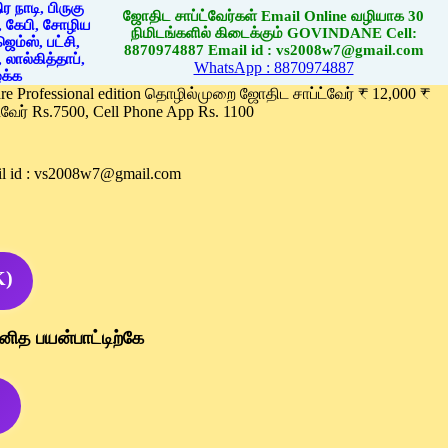
ஜோதிட சாப்ட்வேர்கள் Email Online வழியாக 30
நிமிடங்களில் கிடைக்கும் GOVINDANE Cell:
8870974887 Email id : vs2008w7@gmail.com
WhatsApp : 8870974887
ware Professional edition தொழில்முறை ஜோதிட சாப்ட்வேர் ₹ 12,000 ₹
வேர் Rs.7500, Cell Phone App Rs. 1100
l id : vs2008w7@gmail.com
K)
னித பயன்பாட்டிற்கே
)