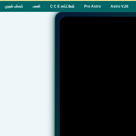
முதல் பக்கம்
பலன்
C C E சாப்ட்வேர்
Pro Astro
Astro V.26