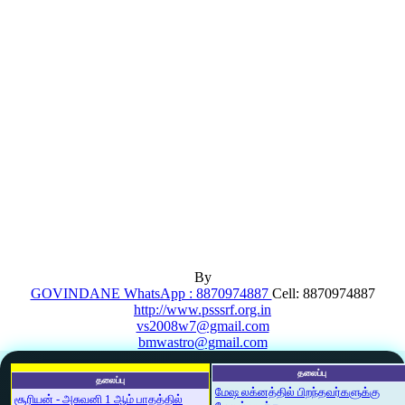
By
GOVINDANE WhatsApp : 8870974887
Cell: 8870974887
http://www.psssrf.org.in
vs2008w7@gmail.com
bmwastro@gmail.com
தலைப்பு
தலைப்பு
மேஷ லக்னத்தில் பிறந்தவர்களுக்கு
சூரியன் - அசுவனி 1 ஆம் பாதத்தில்