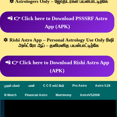
🔯 Astrologers Only – ஜோதிடர்கள் பயன்பாட்டிற்கே
📲 👉 Click here to Download PSSSRF Astro
App (APK)
🔯 Rishi Astro App – Personal Astrology Use Only ரிஷி
அஸ்ட்ரோ ஆப் – தனிமனித பயன்பாட்டிற்கே
📲 👉 Click here to Download Rishi Astro App
(APK)
முதல் பக்கம்
பலன்
C C E சாப்ட்வேர்
Pro Astro
Astro V.26
N Match
Financial Astro
Matrimony
AstroVS2008