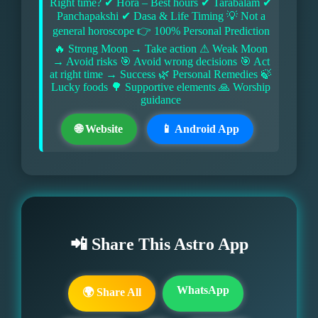
Right time? ✔ Hora – Best hours ✔ Tarabalam ✔
Panchapakshi ✔ Dasa & Life Timing 💡 Not a
general horoscope 👉 100% Personal Prediction
🔥 Strong Moon → Take action ⚠ Weak Moon
→ Avoid risks 🎯 Avoid wrong decisions 🎯 Act
at right time → Success 🌿 Personal Remedies 🍃
Lucky foods 🌳 Supportive elements 🙏 Worship
guidance
🌐 Website
📱 Android App
📲 Share This Astro App
WhatsApp
🌍 Share All