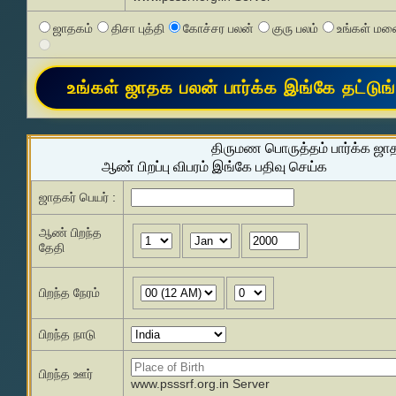
ஜாதகம்
திசா புத்தி
கோச்சர பலன்
குரு பலம்
உங்கள் மனை
திருமண பொருத்தம் பார்க்க ஜா
ஆண் பிறப்பு விபரம் இங்கே பதிவு செய்க
ஜாதகர் பெயர் :
ஆண் பிறந்த
தேதி
பிறந்த நேரம்
பிறந்த நாடு
பிறந்த ஊர்
www.psssrf.org.in Server