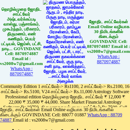
தொழில்முறை ஜோதிட
சாப்ட்வேர்
அஷ்டவர்க்கப்படி
ஜோதிட சாப்ட்வேர்கள்
வாஸ்து, பஞ்சாங்கம்,
Email Online வழியாக
முகூர்த்தம், பரிகாரம்,
30 நிமிடங்களில்
திருமணம், எண்
கிடைக்கும்
கணிதம், பெயர்
GOVINDANE Cell:
பட்டியல், ஜெம்ஸ், பட்சி,
8870974887 Email id :
நாடி... GOVINDANE
vs2008w7@gmail.com
Cell: 8870974887
WhatsApp :
Email id :
8870974887
vs2008w7@gmail.com
WhatsApp :
8870974887
Community Edition 1 சாப்ட்வேர்-> Rs1100, 2 சாப்ட்வேர்-> Rs.2100, 16
சாப்ட்வேர்-> Rs.5100, V24 சாப்ட்வேர்-> Rs.11,000 Astrology Software
Professional edition தொழில்முறை ஜோதிட சாப்ட்வேர் ₹ 12,000 ₹
22,000 ₹ 35,000 ₹ 44,000. Share Market Financial Astrology
Software Rs.19750, திருமணதகவல் மைய சாப்ட்வேர் Rs.7500, Cell
ஜோதிட சாப்ட்வேர்கள் Email Online வழியாக 30 நிமிடங்களில்
Phone App Rs. 1100
கிடைக்கும் GOVINDANE Cell: 88077 01887
WhatsApp : 88709
Pay online
74887
Email id : vs2008w7@gmail.com