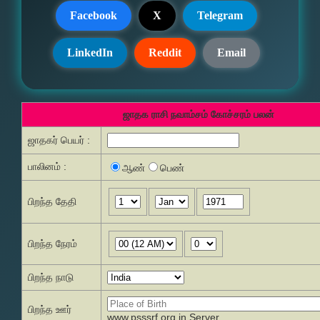
Facebook
X
Telegram
LinkedIn
Reddit
Email
ஜாதக ராசி நவாம்சம் கோச்சரம் பலன்
ஜாதகர் பெயர் :
பாலினம் :
ஆண்
பெண்
பிறந்த தேதி
பிறந்த நேரம்
பிறந்த நாடு
பிறந்த ஊர்
www.psssrf.org.in Server