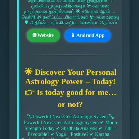
தொடங்கலாம் ⚠ பலவீனமாக இருந்தால் →
முக்கிய முடிவு தவிர்க்கவும் 🎯 தவறான
முடிவுகளை தவிர்க்கலாம் 🎯 சரியான நேரம் →
வெற்றி 🌿 தனிப்பட்ட பரிகாரங்கள் 🍃 நல்ல உணவு
🌳 அதிர்ஷ்ட மரம் 🙏 வழிபட வேண்டிய தெய்வம்
🌐 Website
📱 Android App
🌟 Discover Your Personal
Astrology Power – Today!
👉 Is today good for me…
or not?
🚀 Powerful Next-Gen Astrology System 🚀
Powerful Next-Gen Astrology System ✔ Moon
Strength Today ✔ Shadbala Analysis ✔ Tithi –
Favorable? ✔ Yoga – Positive? ✔ Karana –