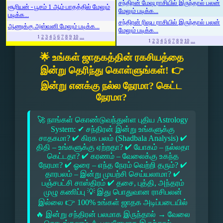
சந்திரன் மேஷ ராசியில் இருந்தால் பலன்
சூரியன் - பூசம் 1 ஆம் பாதத்தில் மேலும்
மேலும் படிக்க...
படிக்க...
சந்திரன் ரிஷப ராசியில் இருந்தால் பலன்
ஆணுக்கு அஸ்வனி மேலும் படிக்க...
மேலும் படிக்க...
1
2
3
4
5
6
7
8
9
10
...
1
2
3
4
5
6
7
8
9
10
...
🌟 உங்கள் ஜாதகத்தின் ரகசியத்தை
இன்று தெரிந்து கொள்ளுங்கள்! 👉
இன்று எனக்கு நல்ல நேரமா? கெட்ட
நேரமா?
🚀 நாங்கள் கொண்டுவந்துள்ள புதிய Astrology
System: ✔ சந்திரன் இன்று உங்களுக்கு
சாதகமா? ✔ கிரக பலம் (Shadbala Analysis) ✔
திதி – உங்களுக்கு ஏற்றதா? ✔ யோகம் – நல்லதா
கெட்டதா? ✔ கரணம் – வேலைக்கு உகந்த
நேரமா? ✔ ஓரை – எந்த நேரம் வெற்றி தரும்? ✔
தாரபலம் – இன்று முயற்சி செய்யலாமா? ✔
பஞ்சபட்சி சாஸ்திரம் ✔ தசை, புத்தி, அந்தரம்
முழு கணிப்பு 💡 இது பொதுவான ராசிபலன்
இல்லை 👉 100% உங்கள் ஜாதக அடிப்படையில்
🔥 இன்று சந்திரன் பலமாக இருந்தால் → வேலை