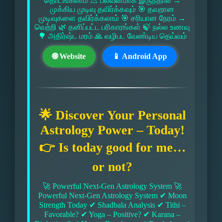
தொடங்கலாம் ⚠ பலவீனமாக இருந்தால் →
முக்கிய முடிவு தவிர்க்கவும் 🎯 தவறான
முடிவுகளை தவிர்க்கலாம் 🎯 சரியான நேரம் →
வெற்றி 🌿 தனிப்பட்ட பரிகாரங்கள் 🍃 நல்ல உணவு
🌳 அதிர்ஷ்ட மரம் 🙏 வழிபட வேண்டிய தெய்வம்
🌐 Website
📱 Android App
🌟 Discover Your Personal
Astrology Power – Today!
👉 Is today good for me…
or not?
🚀 Powerful Next-Gen Astrology System 🚀
Powerful Next-Gen Astrology System ✔ Moon
Strength Today ✔ Shadbala Analysis ✔ Tithi –
Favorable? ✔ Yoga – Positive? ✔ Karana –