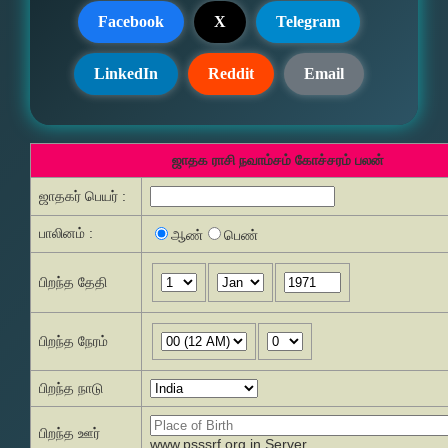
Facebook
X
Telegram
LinkedIn
Reddit
Email
ஜாதக ராசி நவாம்சம் கோச்சரம் பலன்
ஜாதகர் பெயர் :
பாலினம் :
ஆண்
பெண்
பிறந்த தேதி
பிறந்த நேரம்
பிறந்த நாடு
பிறந்த ஊர்
www.psssrf.org.in Server