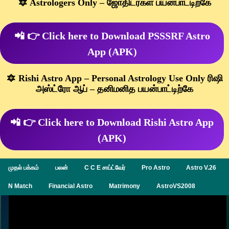
🔯 Astrologers Only – ஜோதிடர்கள் பயன்பாட்டிற்கே
📲 👉 Click here to Download PSSSRF Astro
App (APK)
🔯 Rishi Astro App – Personal Astrology Use Only ரிஷி
அஸ்ட்ரோ ஆப் – தனிமனித பயன்பாட்டிற்கே
📲 👉 Click here to Download Rishi Astro App
(APK)
முதல் பக்கம்
பலன்
C C E சாப்ட்வேர்
Pro Astro
Astro V.26
N Match
Financial Astro
Matrimony
AstroVS2008