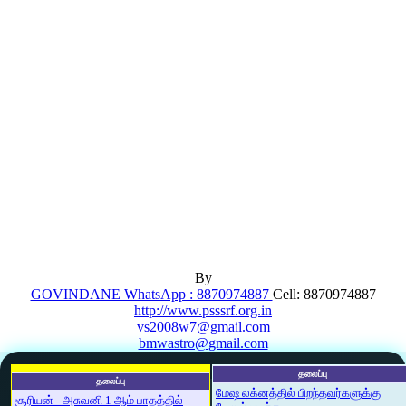
By
GOVINDANE WhatsApp : 8870974887
Cell: 8870974887
http://www.psssrf.org.in
vs2008w7@gmail.com
bmwastro@gmail.com
தலைப்பு
தலைப்பு
மேஷ லக்னத்தில் பிறந்தவர்களுக்கு
சூரியன் - அசுவனி 1 ஆம் பாதத்தில்