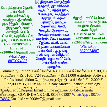
தொழில்முறை ஜோதிட
சாப்ட்வேர்
அஷ்டவர்க்கப்படி
ஜோதிட சாப்ட்வேர்கள்
வாஸ்து, பஞ்சாங்கம்,
Email Online வழியாக
முகூர்த்தம், பரிகாரம்,
30 நிமிடங்களில்
திருமணம், எண்
கிடைக்கும்
கணிதம், பெயர்
GOVINDANE Cell:
பட்டியல், ஜெம்ஸ், பட்சி,
8870974887 Email id :
நாடி... GOVINDANE
vs2008w7@gmail.com
Cell: 8870974887
WhatsApp :
Email id :
8870974887
vs2008w7@gmail.com
WhatsApp :
8870974887
Community Edition 1 சாப்ட்வேர்-> Rs1100, 2 சாப்ட்வேர்-> Rs.2100, 16
சாப்ட்வேர்-> Rs.5100, V24 சாப்ட்வேர்-> Rs.11,000 Astrology Software
Professional edition தொழில்முறை ஜோதிட சாப்ட்வேர் ₹ 12,000 ₹
22,000 ₹ 35,000 ₹ 44,000. Share Market Financial Astrology
Software Rs.19750, திருமணதகவல் மைய சாப்ட்வேர் Rs.7500, Cell
ஜோதிட சாப்ட்வேர்கள் Email Online வழியாக 30 நிமிடங்களில்
Phone App Rs. 1100
கிடைக்கும் GOVINDANE Cell: 88077 01887
WhatsApp : 88709
Pay online
74887
Email id : vs2008w7@gmail.com