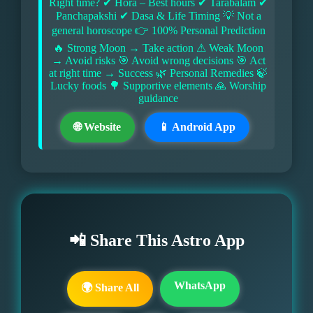
Right time? ✔ Hora – Best hours ✔ Tarabalam ✔
Panchapakshi ✔ Dasa & Life Timing 💡 Not a
general horoscope 👉 100% Personal Prediction
🔥 Strong Moon → Take action ⚠ Weak Moon
→ Avoid risks 🎯 Avoid wrong decisions 🎯 Act
at right time → Success 🌿 Personal Remedies 🍃
Lucky foods 🌳 Supportive elements 🙏 Worship
guidance
🌐 Website
📱 Android App
📲 Share This Astro App
WhatsApp
🌍 Share All