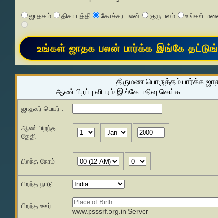
ஜாதகம்
திசா புத்தி
கோச்சர பலன்
குரு பலம்
உங்கள் மனை
திருமண பொருத்தம் பார்க்க ஜா
ஆண் பிறப்பு விபரம் இங்கே பதிவு செய்க
ஜாதகர் பெயர் :
ஆண் பிறந்த
தேதி
பிறந்த நேரம்
பிறந்த நாடு
பிறந்த ஊர்
www.psssrf.org.in Server