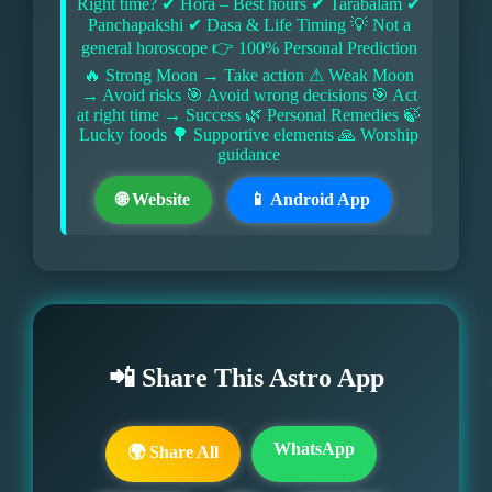
Right time? ✔ Hora – Best hours ✔ Tarabalam ✔
Panchapakshi ✔ Dasa & Life Timing 💡 Not a
general horoscope 👉 100% Personal Prediction
🔥 Strong Moon → Take action ⚠ Weak Moon
→ Avoid risks 🎯 Avoid wrong decisions 🎯 Act
at right time → Success 🌿 Personal Remedies 🍃
Lucky foods 🌳 Supportive elements 🙏 Worship
guidance
🌐 Website
📱 Android App
📲 Share This Astro App
WhatsApp
🌍 Share All