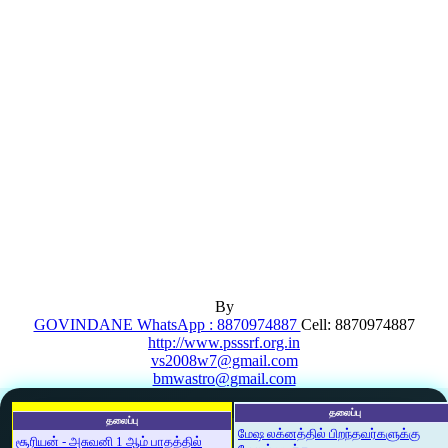
By
GOVINDANE WhatsApp : 8870974887
Cell: 8870974887
http://www.psssrf.org.in
vs2008w7@gmail.com
bmwastro@gmail.com
தலைப்பு
தலைப்பு
மேஷ லக்னத்தில் பிறந்தவர்களுக்கு
சூரியன் - அசுவனி 1 ஆம் பாதத்தில்