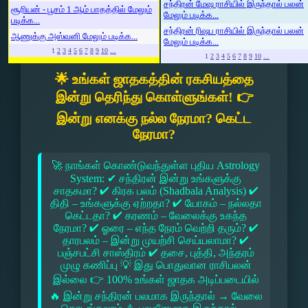
சந்திரன் மேஷ ராசியில் இருந்தால் பலன்
சூரியன் - பூசம் 1 ஆம் பாதத்தில் மேலும்
மேலும் படிக்க...
படிக்க...
சந்திரன் ரிஷப ராசியில் இருந்தால் பலன்
ஆணுக்கு அஸ்வனி மேலும் படிக்க...
மேலும் படிக்க...
1
2
3
4
5
6
7
8
9
10
...
1
2
3
4
5
6
7
8
9
10
...
🌟 உங்கள் ஜாதகத்தின் ரகசியத்தை
இன்று தெரிந்து கொள்ளுங்கள்! 👉
இன்று எனக்கு நல்ல நேரமா? கெட்ட
நேரமா?
🚀 நாங்கள் கொண்டுவந்துள்ள புதிய Astrology
System: ✔ சந்திரன் இன்று உங்களுக்கு
சாதகமா? ✔ கிரக பலம் (Shadbala Analysis) ✔
திதி – உங்களுக்கு ஏற்றதா? ✔ யோகம் – நல்லதா
கெட்டதா? ✔ கரணம் – வேலைக்கு உகந்த
நேரமா? ✔ ஓரை – எந்த நேரம் வெற்றி தரும்? ✔
தாரபலம் – இன்று முயற்சி செய்யலாமா? ✔
பஞ்சபட்சி சாஸ்திரம் ✔ தசை, புத்தி, அந்தரம்
முழு கணிப்பு 💡 இது பொதுவான ராசிபலன்
இல்லை 👉 100% உங்கள் ஜாதக அடிப்படையில்
🔥 இன்று சந்திரன் பலமாக இருந்தால் → வேலை