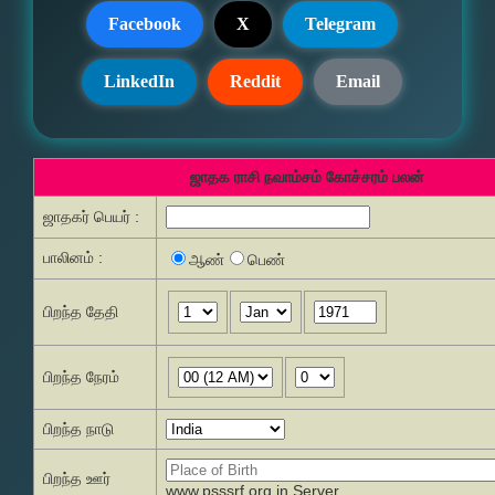
Facebook
X
Telegram
LinkedIn
Reddit
Email
ஜாதக ராசி நவாம்சம் கோச்சரம் பலன்
ஜாதகர் பெயர் :
பாலினம் :
ஆண்
பெண்
பிறந்த தேதி
பிறந்த நேரம்
பிறந்த நாடு
பிறந்த ஊர்
www.psssrf.org.in Server