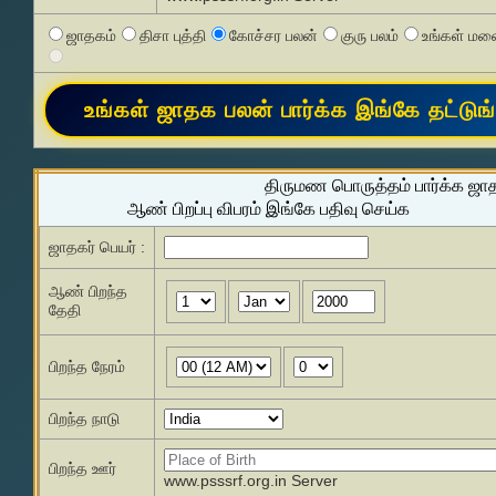
ஜாதகம்
திசா புத்தி
கோச்சர பலன்
குரு பலம்
உங்கள் மனை
திருமண பொருத்தம் பார்க்க ஜா
ஆண் பிறப்பு விபரம் இங்கே பதிவு செய்க
ஜாதகர் பெயர் :
ஆண் பிறந்த
தேதி
பிறந்த நேரம்
பிறந்த நாடு
பிறந்த ஊர்
www.psssrf.org.in Server