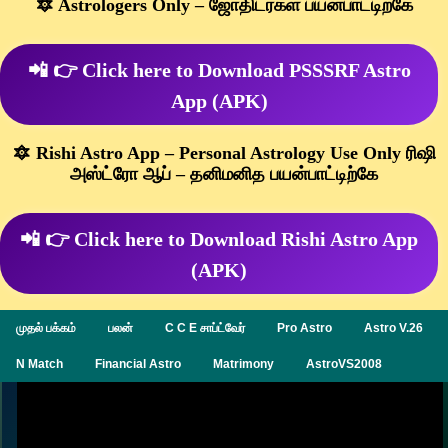
🔯 Astrologers Only – ஜோதிடர்கள் பயன்பாட்டிற்கே
📲 👉 Click here to Download PSSSRF Astro
App (APK)
🔯 Rishi Astro App – Personal Astrology Use Only ரிஷி
அஸ்ட்ரோ ஆப் – தனிமனித பயன்பாட்டிற்கே
📲 👉 Click here to Download Rishi Astro App
(APK)
முதல் பக்கம்
பலன்
C C E சாப்ட்வேர்
Pro Astro
Astro V.26
N Match
Financial Astro
Matrimony
AstroVS2008