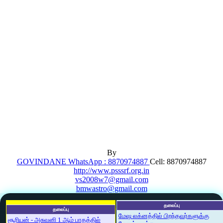
By
GOVINDANE WhatsApp : 8870974887
Cell: 8870974887
http://www.psssrf.org.in
vs2008w7@gmail.com
bmwastro@gmail.com
தலைப்பு
தலைப்பு
மேஷ லக்னத்தில் பிறந்தவர்களுக்கு
சூரியன் - அசுவனி 1 ஆம் பாதத்தில்