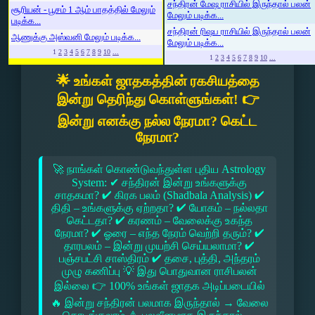
சந்திரன் மேஷ ராசியில் இருந்தால் பலன்
சூரியன் - பூசம் 1 ஆம் பாதத்தில் மேலும்
மேலும் படிக்க...
படிக்க...
சந்திரன் ரிஷப ராசியில் இருந்தால் பலன்
ஆணுக்கு அஸ்வனி மேலும் படிக்க...
மேலும் படிக்க...
1
2
3
4
5
6
7
8
9
10
...
1
2
3
4
5
6
7
8
9
10
...
🌟 உங்கள் ஜாதகத்தின் ரகசியத்தை
இன்று தெரிந்து கொள்ளுங்கள்! 👉
இன்று எனக்கு நல்ல நேரமா? கெட்ட
நேரமா?
🚀 நாங்கள் கொண்டுவந்துள்ள புதிய Astrology
System: ✔ சந்திரன் இன்று உங்களுக்கு
சாதகமா? ✔ கிரக பலம் (Shadbala Analysis) ✔
திதி – உங்களுக்கு ஏற்றதா? ✔ யோகம் – நல்லதா
கெட்டதா? ✔ கரணம் – வேலைக்கு உகந்த
நேரமா? ✔ ஓரை – எந்த நேரம் வெற்றி தரும்? ✔
தாரபலம் – இன்று முயற்சி செய்யலாமா? ✔
பஞ்சபட்சி சாஸ்திரம் ✔ தசை, புத்தி, அந்தரம்
முழு கணிப்பு 💡 இது பொதுவான ராசிபலன்
இல்லை 👉 100% உங்கள் ஜாதக அடிப்படையில்
🔥 இன்று சந்திரன் பலமாக இருந்தால் → வேலை