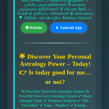
தொடங்கலாம் ⚠ பலவீனமாக இருந்தால் →
முக்கிய முடிவு தவிர்க்கவும் 🎯 தவறான
முடிவுகளை தவிர்க்கலாம் 🎯 சரியான நேரம் →
வெற்றி 🌿 தனிப்பட்ட பரிகாரங்கள் 🍃 நல்ல உணவு
🌳 அதிர்ஷ்ட மரம் 🙏 வழிபட வேண்டிய தெய்வம்
🌐 Website
📱 Android App
🌟 Discover Your Personal
Astrology Power – Today!
👉 Is today good for me…
or not?
🚀 Powerful Next-Gen Astrology System 🚀
Powerful Next-Gen Astrology System ✔ Moon
Strength Today ✔ Shadbala Analysis ✔ Tithi –
Favorable? ✔ Yoga – Positive? ✔ Karana –