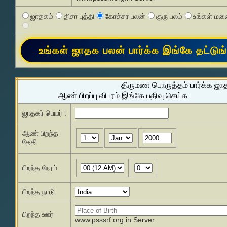
ஜாதகம்
திசா புத்தி
கோச்சர பலன்
குரு பலம்
உங்கள் மனை
திருமண பொருத்தம் பார்க்க ஜா
ஆண் பிறப்பு விபரம் இங்கே பதிவு செய்க
ஜாதகர் பெயர் :
ஆண் பிறந்த
தேதி
பிறந்த நேரம்
பிறந்த நாடு
பிறந்த ஊர்
www.psssrf.org.in Server