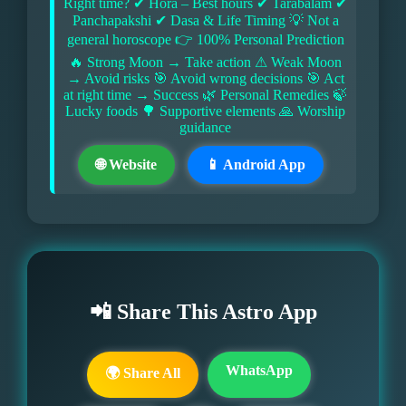
Right time? ✔ Hora – Best hours ✔ Tarabalam ✔
Panchapakshi ✔ Dasa & Life Timing 💡 Not a
general horoscope 👉 100% Personal Prediction
🔥 Strong Moon → Take action ⚠ Weak Moon
→ Avoid risks 🎯 Avoid wrong decisions 🎯 Act
at right time → Success 🌿 Personal Remedies 🍃
Lucky foods 🌳 Supportive elements 🙏 Worship
guidance
🌐 Website
📱 Android App
📲 Share This Astro App
WhatsApp
🌍 Share All