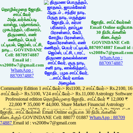
தொழில்முறை ஜோதிட
சாப்ட்வேர்
அஷ்டவர்க்கப்படி
ஜோதிட சாப்ட்வேர்கள்
வாஸ்து, பஞ்சாங்கம்,
Email Online வழியாக
முகூர்த்தம், பரிகாரம்,
30 நிமிடங்களில்
திருமணம், எண்
கிடைக்கும்
கணிதம், பெயர்
GOVINDANE Cell:
பட்டியல், ஜெம்ஸ், பட்சி,
8870974887 Email id :
நாடி... GOVINDANE
vs2008w7@gmail.com
Cell: 8870974887
WhatsApp :
Email id :
8870974887
vs2008w7@gmail.com
WhatsApp :
8870974887
Community Edition 1 சாப்ட்வேர்-> Rs1100, 2 சாப்ட்வேர்-> Rs.2100, 16
சாப்ட்வேர்-> Rs.5100, V24 சாப்ட்வேர்-> Rs.11,000 Astrology Software
Professional edition தொழில்முறை ஜோதிட சாப்ட்வேர் ₹ 12,000 ₹
22,000 ₹ 35,000 ₹ 44,000. Share Market Financial Astrology
Software Rs.19750, திருமணதகவல் மைய சாப்ட்வேர் Rs.7500, Cell
ஜோதிட சாப்ட்வேர்கள் Email Online வழியாக 30 நிமிடங்களில்
Phone App Rs. 1100
கிடைக்கும் GOVINDANE Cell: 88077 01887
WhatsApp : 88709
Pay online
74887
Email id : vs2008w7@gmail.com