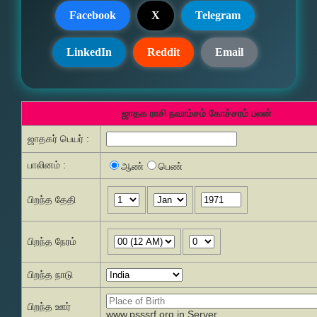
Facebook
X
Telegram
LinkedIn
Reddit
Email
ஜாதக ராசி நவாம்சம் கோச்சரம் பலன்
ஜாதகர் பெயர் :
பாலினம் :
ஆண்
பெண்
பிறந்த தேதி
பிறந்த நேரம்
பிறந்த நாடு
பிறந்த ஊர்
www.psssrf.org.in Server