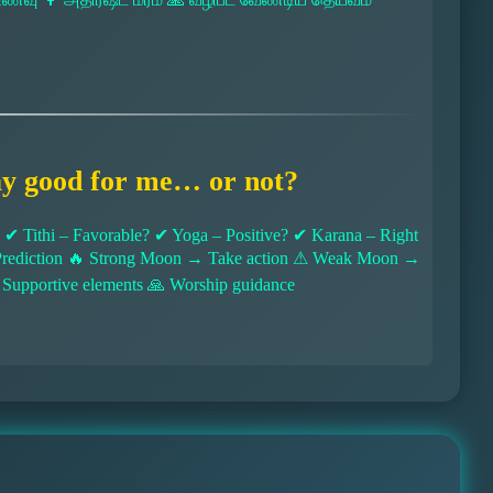
ay good for me… or not?
 Tithi – Favorable? ✔ Yoga – Positive? ✔ Karana – Right
l Prediction 🔥 Strong Moon → Take action ⚠ Weak Moon →
 Supportive elements 🙏 Worship guidance