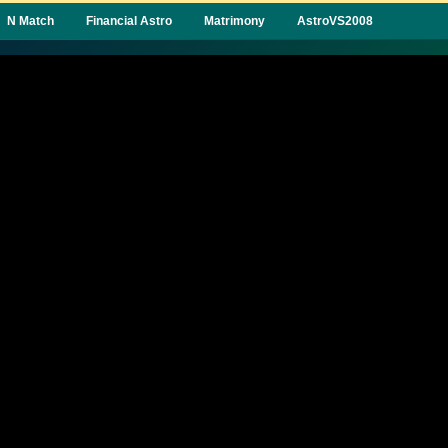
N Match
Financial Astro
Matrimony
AstroVS2008