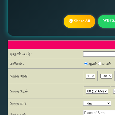
Whats
🌍 Share All
ஜாதகர் பெயர் :
பாலினம் :
ஆண்
பெண்
பிறந்த தேதி
பிறந்த நேரம்
பிறந்த நாடு
பிறந்த ஊர்