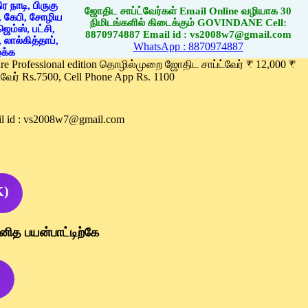
ஜோதிட சாப்ட்வேர்கள் Email Online வழியாக 30
நிமிடங்களில் கிடைக்கும் GOVINDANE Cell:
8870974887 Email id : vs2008w7@gmail.com
WhatsApp : 8870974887
ware Professional edition தொழில்முறை ஜோதிட சாப்ட்வேர் ₹ 12,000 ₹
வேர் Rs.7500, Cell Phone App Rs. 1100
l id : vs2008w7@gmail.com
K)
னித பயன்பாட்டிற்கே
)