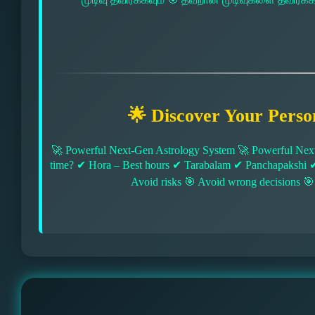
🌟 Discover Your Perso
🚀 Powerful Next-Gen Astrology System 🚀 Powerful Next
time? ✔ Hora – Best hours ✔ Tarabalam ✔ Panchapakshi 
Avoid risks 🎯 Avoid wrong decisions 🎯