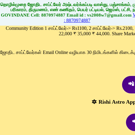
தொழில்முறை ஜோதிட சாப்ட்வேர் அஷ்டவர்க்கப்படி வாஸ்து, பஞ்சாங்கம், மு
பரிகாரம், திருமணம், எண் கணிதம், பெயர் பட்டியல், ஜெம்ஸ், பட்சி, நா
GOVINDANE Cell: 8870974887 Email id : vs2008w7@gmail.com
: 8870974887
Community Edition 1 சாப்ட்வேர்-> Rs1100, 2 சாப்ட்வேர்-> Rs.2100,
22,000 ₹ 35,000 ₹ 44,000. Share Mark
ஜோதிட சாப்ட்வேர்கள் Email Online வழியாக 30 நிமிடங்களில் கிடை
📲
🔯 Rishi Astro Ap
