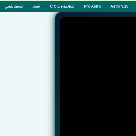
முதல் பக்கம்
பலன்
C C E சாப்ட்வேர்
Pro Astro
Astro V.26