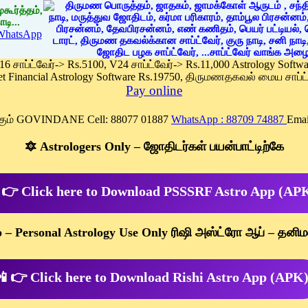
கூர்த்தம்,
டி...
WhatsApp
 16 சாப்ட்வேர்-> Rs.5100, V24 சாப்ட்வேர்-> Rs.11,000 Astrology Soft
et Financial Astrology Software Rs.19750, திருமணதகவல் மைய சாப்ட்
Pay online
க்கும் GOVINDANE Cell: 88077 01887
WhatsApp : 88709 74887
Emai
🔯 Astrologers Only – ஜோதிடர்கள் பயன்பாட்டிற்கே
 👉 Click here to Download PSSSRF Astro App (AP
p – Personal Astrology Use Only ரிஷி அஸ்ட்ரோ ஆப் – தனிம
 👉 Click here to Download Rishi Astro App (APK