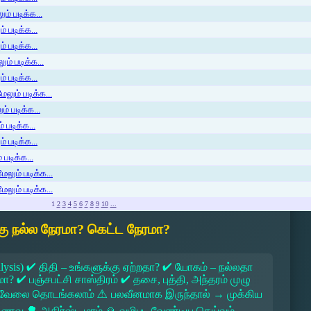
ம் படிக்க...
 படிக்க...
் படிக்க...
ம் படிக்க...
 படிக்க...
லும் படிக்க...
் படிக்க...
 படிக்க...
் படிக்க...
படிக்க...
ேலும் படிக்க...
ேலும் படிக்க...
1
2
3
4
5
6
7
8
9
10
...
ு நல்ல நேரமா? கெட்ட நேரமா?
lysis) ✔ திதி – உங்களுக்கு ஏற்றதா? ✔ யோகம் – நல்லதா
 ✔ பஞ்சபட்சி சாஸ்திரம் ✔ தசை, புத்தி, அந்தரம் முழு
 → வேலை தொடங்கலாம் ⚠ பலவீனமாக இருந்தால் → முக்கிய
ல உணவு 🌳 அதிர்ஷ்ட மரம் 🙏 வழிபட வேண்டிய தெய்வம்