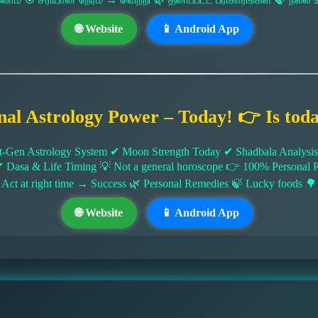
🌐 Website
📱 Android App
nal Astrology Power – Today! 👉 Is tod
-Gen Astrology System ✔ Moon Strength Today ✔ Shadbala Analysis ✔
✔ Dasa & Life Timing 💡 Not a general horoscope 👉 100% Persona
 Act at right time → Success 🌿 Personal Remedies 🍃 Lucky foods 🌳
🌐 Website
📱 Android App