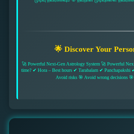
🌟 Discover Your Perso
🚀 Powerful Next-Gen Astrology System 🚀 Powerful Next
time? ✔ Hora – Best hours ✔ Tarabalam ✔ Panchapakshi 
Avoid risks 🎯 Avoid wrong decisions 🎯