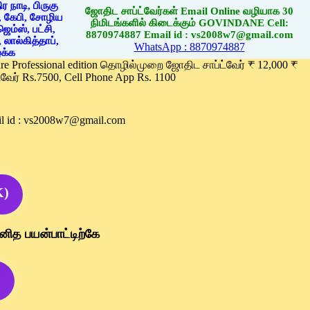
ஜோதிட சாப்ட்வேர்கள் Email Online வழியாக 30
நிமிடங்களில் கிடைக்கும் GOVINDANE Cell:
8870974887 Email id : vs2008w7@gmail.com
WhatsApp : 8870974887
ware Professional edition தொழில்முறை ஜோதிட சாப்ட்வேர் ₹ 12,000 ₹
வேர் Rs.7500, Cell Phone App Rs. 1100
l id : vs2008w7@gmail.com
K)
னித பயன்பாட்டிற்கே
)