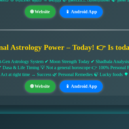
🌐 Website
📱 Android App
nal Astrology Power – Today! 👉 Is tod
-Gen Astrology System ✔ Moon Strength Today ✔ Shadbala Analysis ✔
✔ Dasa & Life Timing 💡 Not a general horoscope 👉 100% Persona
 Act at right time → Success 🌿 Personal Remedies 🍃 Lucky foods 🌳
🌐 Website
📱 Android App