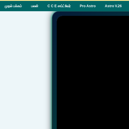
முதல் பக்கம்
பலன்
C C E சாப்ட்வேர்
Pro Astro
Astro V.26