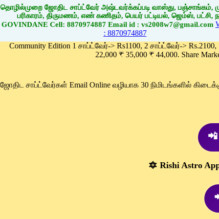
தொழில்முறை ஜோதிட சாப்ட்வேர் அஷ்டவர்க்கப்படி வாஸ்து, பஞ்சாங்கம், மு
பரிகாரம், திருமணம், எண் கணிதம், பெயர் பட்டியல், ஜெம்ஸ், பட்சி, நா
GOVINDANE Cell: 8870974887 Email id : vs2008w7@gmail.com
: 8870974887
Community Edition 1 சாப்ட்வேர்-> Rs1100, 2 சாப்ட்வேர்-> Rs.2100,
22,000 ₹ 35,000 ₹ 44,000. Share Mark
ஜோதிட சாப்ட்வேர்கள் Email Online வழியாக 30 நிமிடங்களில் கிடை
📲
🔯 Rishi Astro Ap
