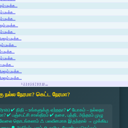
ம் படிக்க...
 படிக்க...
் படிக்க...
ம் படிக்க...
 படிக்க...
லும் படிக்க...
் படிக்க...
 படிக்க...
் படிக்க...
படிக்க...
ேலும் படிக்க...
ேலும் படிக்க...
1
2
3
4
5
6
7
8
9
10
...
ு நல்ல நேரமா? கெட்ட நேரமா?
lysis) ✔ திதி – உங்களுக்கு ஏற்றதா? ✔ யோகம் – நல்லதா
 ✔ பஞ்சபட்சி சாஸ்திரம் ✔ தசை, புத்தி, அந்தரம் முழு
 → வேலை தொடங்கலாம் ⚠ பலவீனமாக இருந்தால் → முக்கிய
ல உணவு 🌳 அதிர்ஷ்ட மரம் 🙏 வழிபட வேண்டிய தெய்வம்