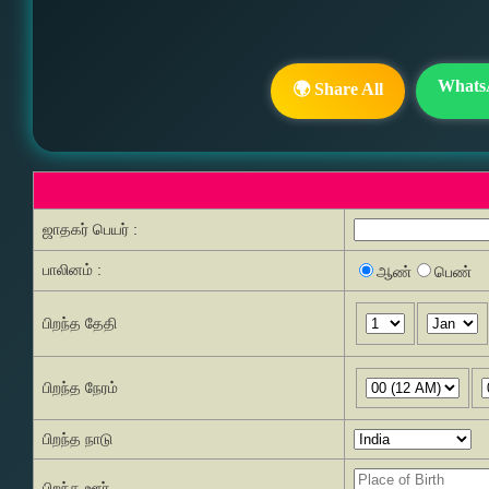
Whats
🌍 Share All
ஜாதகர் பெயர் :
பாலினம் :
ஆண்
பெண்
பிறந்த தேதி
பிறந்த நேரம்
பிறந்த நாடு
பிறந்த ஊர்