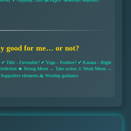
ay good for me… or not?
 Tithi – Favorable? ✔ Yoga – Positive? ✔ Karana – Right
l Prediction 🔥 Strong Moon → Take action ⚠ Weak Moon →
 Supportive elements 🙏 Worship guidance