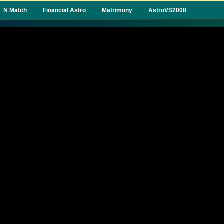
N Match
Financial Astro
Matrimony
AstroVS2008