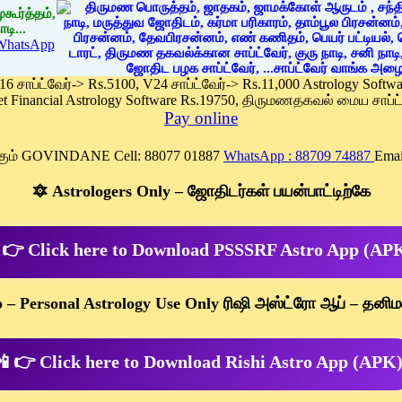
கூர்த்தம்,
டி...
WhatsApp
 16 சாப்ட்வேர்-> Rs.5100, V24 சாப்ட்வேர்-> Rs.11,000 Astrology Soft
et Financial Astrology Software Rs.19750, திருமணதகவல் மைய சாப்ட்
Pay online
க்கும் GOVINDANE Cell: 88077 01887
WhatsApp : 88709 74887
Emai
🔯 Astrologers Only – ஜோதிடர்கள் பயன்பாட்டிற்கே
 👉 Click here to Download PSSSRF Astro App (AP
p – Personal Astrology Use Only ரிஷி அஸ்ட்ரோ ஆப் – தனிம
 👉 Click here to Download Rishi Astro App (APK