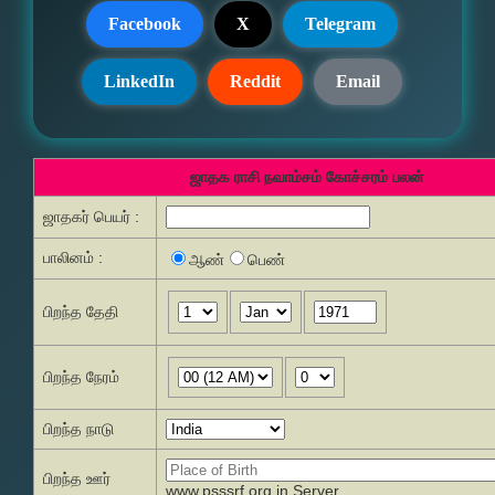
Facebook
X
Telegram
LinkedIn
Reddit
Email
ஜாதக ராசி நவாம்சம் கோச்சரம் பலன்
ஜாதகர் பெயர் :
பாலினம் :
ஆண்
பெண்
பிறந்த தேதி
பிறந்த நேரம்
பிறந்த நாடு
பிறந்த ஊர்
www.psssrf.org.in Server