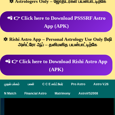
🔯 Astrologers Only – ஜோதிடர்கள் பயன்பாட்டிற்கே
📲 👉 Click here to Download PSSSRF Astro
App (APK)
🔯 Rishi Astro App – Personal Astrology Use Only ரிஷி
அஸ்ட்ரோ ஆப் – தனிமனித பயன்பாட்டிற்கே
📲 👉 Click here to Download Rishi Astro App
(APK)
முதல் பக்கம்
பலன்
C C E சாப்ட்வேர்
Pro Astro
Astro V.26
N Match
Financial Astro
Matrimony
AstroVS2008