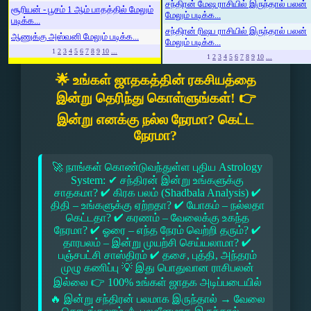
சந்திரன் மேஷ ராசியில் இருந்தால் பலன்
சூரியன் - பூசம் 1 ஆம் பாதத்தில் மேலும்
மேலும் படிக்க...
படிக்க...
சந்திரன் ரிஷப ராசியில் இருந்தால் பலன்
ஆணுக்கு அஸ்வனி மேலும் படிக்க...
மேலும் படிக்க...
1
2
3
4
5
6
7
8
9
10
...
1
2
3
4
5
6
7
8
9
10
...
🌟 உங்கள் ஜாதகத்தின் ரகசியத்தை
இன்று தெரிந்து கொள்ளுங்கள்! 👉
இன்று எனக்கு நல்ல நேரமா? கெட்ட
நேரமா?
🚀 நாங்கள் கொண்டுவந்துள்ள புதிய Astrology
System: ✔ சந்திரன் இன்று உங்களுக்கு
சாதகமா? ✔ கிரக பலம் (Shadbala Analysis) ✔
திதி – உங்களுக்கு ஏற்றதா? ✔ யோகம் – நல்லதா
கெட்டதா? ✔ கரணம் – வேலைக்கு உகந்த
நேரமா? ✔ ஓரை – எந்த நேரம் வெற்றி தரும்? ✔
தாரபலம் – இன்று முயற்சி செய்யலாமா? ✔
பஞ்சபட்சி சாஸ்திரம் ✔ தசை, புத்தி, அந்தரம்
முழு கணிப்பு 💡 இது பொதுவான ராசிபலன்
இல்லை 👉 100% உங்கள் ஜாதக அடிப்படையில்
🔥 இன்று சந்திரன் பலமாக இருந்தால் → வேலை