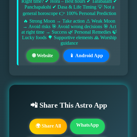
Right time? ✔ Hora – Best hours ✔ Tarabalam ✔
Panchapakshi ✔ Dasa & Life Timing 💡 Not a
general horoscope 👉 100% Personal Prediction
🔥 Strong Moon → Take action ⚠ Weak Moon
→ Avoid risks 🎯 Avoid wrong decisions 🎯 Act
at right time → Success 🌿 Personal Remedies 🍃
Lucky foods 🌳 Supportive elements 🙏 Worship
guidance
🌐 Website
📱 Android App
📲 Share This Astro App
WhatsApp
🌍 Share All