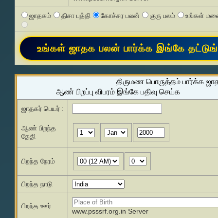
ஜாதகம்
திசா புத்தி
கோச்சர பலன்
குரு பலம்
உங்கள் மனை
திருமண பொருத்தம் பார்க்க ஜா
ஆண் பிறப்பு விபரம் இங்கே பதிவு செய்க
ஜாதகர் பெயர் :
ஆண் பிறந்த
தேதி
பிறந்த நேரம்
பிறந்த நாடு
பிறந்த ஊர்
www.psssrf.org.in Server