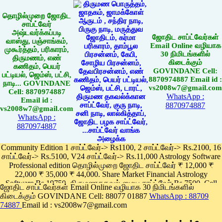
தொழில்முறை ஜோதிட
சாப்ட்வேர்
அஷ்டவர்க்கப்படி
ஜோதிட சாப்ட்வேர்கள்
வாஸ்து, பஞ்சாங்கம்,
Email Online வழியாக
முகூர்த்தம், பரிகாரம்,
30 நிமிடங்களில்
திருமணம், எண்
கிடைக்கும்
கணிதம், பெயர்
GOVINDANE Cell:
பட்டியல், ஜெம்ஸ், பட்சி,
8870974887 Email id :
நாடி... GOVINDANE
vs2008w7@gmail.com
Cell: 8870974887
WhatsApp :
Email id :
8870974887
vs2008w7@gmail.com
WhatsApp :
8870974887
Community Edition 1 சாப்ட்வேர்-> Rs1100, 2 சாப்ட்வேர்-> Rs.2100, 16
சாப்ட்வேர்-> Rs.5100, V24 சாப்ட்வேர்-> Rs.11,000 Astrology Software
Professional edition தொழில்முறை ஜோதிட சாப்ட்வேர் ₹ 12,000 ₹
22,000 ₹ 35,000 ₹ 44,000. Share Market Financial Astrology
Software Rs.19750, திருமணதகவல் மைய சாப்ட்வேர் Rs.7500, Cell
ஜோதிட சாப்ட்வேர்கள் Email Online வழியாக 30 நிமிடங்களில்
Phone App Rs. 1100
கிடைக்கும் GOVINDANE Cell: 88077 01887
WhatsApp : 88709
Pay online
74887
Email id : vs2008w7@gmail.com