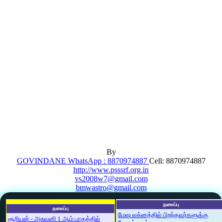
By
GOVINDANE WhatsApp : 8870974887
Cell: 8870974887
http://www.psssrf.org.in
vs2008w7@gmail.com
bmwastro@gmail.com
தலைப்பு
தலைப்பு
மேஷ லக்னத்தில் பிறந்தவர்களுக்கு
சூரியன் - அசுவனி 1 ஆம் பாதத்தில்