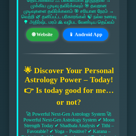
தொடங்கலாம் ⚠ பலவீனமாக இருந்தால் →
முக்கிய முடிவு தவிர்க்கவும் 🎯 தவறான
முடிவுகளை தவிர்க்கலாம் 🎯 சரியான நேரம் →
வெற்றி 🌿 தனிப்பட்ட பரிகாரங்கள் 🍃 நல்ல உணவு
🌳 அதிர்ஷ்ட மரம் 🙏 வழிபட வேண்டிய தெய்வம்
🌐 Website
📱 Android App
🌟 Discover Your Personal
Astrology Power – Today!
👉 Is today good for me…
or not?
🚀 Powerful Next-Gen Astrology System 🚀
Powerful Next-Gen Astrology System ✔ Moon
Strength Today ✔ Shadbala Analysis ✔ Tithi –
Favorable? ✔ Yoga – Positive? ✔ Karana –