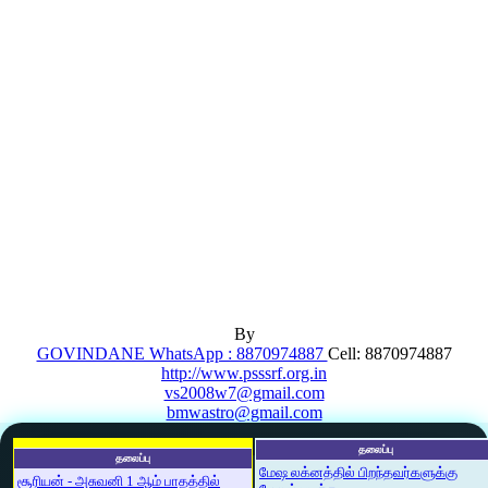
By
GOVINDANE WhatsApp : 8870974887
Cell: 8870974887
http://www.psssrf.org.in
vs2008w7@gmail.com
bmwastro@gmail.com
தலைப்பு
தலைப்பு
மேஷ லக்னத்தில் பிறந்தவர்களுக்கு
சூரியன் - அசுவனி 1 ஆம் பாதத்தில்