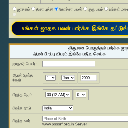
ஜாதகம்
திசா புத்தி
கோச்சர பலன்
குரு பலம்
உங்கள் மனை
திருமண பொருத்தம் பார்க்க ஜா
ஆண் பிறப்பு விபரம் இங்கே பதிவு செய்க
ஜாதகர் பெயர் :
ஆண் பிறந்த
தேதி
பிறந்த நேரம்
பிறந்த நாடு
பிறந்த ஊர்
www.psssrf.org.in Server