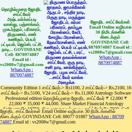
தொழில்முறை ஜோதிட
சாப்ட்வேர்
அஷ்டவர்க்கப்படி
ஜோதிட சாப்ட்வேர்கள்
வாஸ்து, பஞ்சாங்கம்,
Email Online வழியாக
முகூர்த்தம், பரிகாரம்,
30 நிமிடங்களில்
திருமணம், எண்
கிடைக்கும்
கணிதம், பெயர்
GOVINDANE Cell:
பட்டியல், ஜெம்ஸ், பட்சி,
8870974887 Email id :
நாடி... GOVINDANE
vs2008w7@gmail.com
Cell: 8870974887
WhatsApp :
Email id :
8870974887
vs2008w7@gmail.com
WhatsApp :
8870974887
Community Edition 1 சாப்ட்வேர்-> Rs1100, 2 சாப்ட்வேர்-> Rs.2100, 16
சாப்ட்வேர்-> Rs.5100, V24 சாப்ட்வேர்-> Rs.11,000 Astrology Software
Professional edition தொழில்முறை ஜோதிட சாப்ட்வேர் ₹ 12,000 ₹
22,000 ₹ 35,000 ₹ 44,000. Share Market Financial Astrology
Software Rs.19750, திருமணதகவல் மைய சாப்ட்வேர் Rs.7500, Cell
ஜோதிட சாப்ட்வேர்கள் Email Online வழியாக 30 நிமிடங்களில்
Phone App Rs. 1100
கிடைக்கும் GOVINDANE Cell: 88077 01887
WhatsApp : 88709
Pay online
74887
Email id : vs2008w7@gmail.com