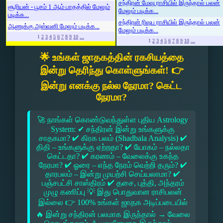
சந்திரன் மேஷ ராசியில் இருந்தால் பலன்
சூரியன் - பூசம் 1 ஆம் பாதத்தில் மேலும்
மேலும் படிக்க...
படிக்க...
சந்திரன் ரிஷப ராசியில் இருந்தால் பலன்
ஆணுக்கு அஸ்வனி மேலும் படிக்க...
மேலும் படிக்க...
1
2
3
4
5
6
7
8
9
10
...
1
2
3
4
5
6
7
8
9
10
...
🌟 உங்கள் ஜாதகத்தின் ரகசியத்தை
இன்று தெரிந்து கொள்ளுங்கள்! 👉
இன்று எனக்கு நல்ல நேரமா? கெட்ட
நேரமா?
🚀 நாங்கள் கொண்டுவந்துள்ள புதிய Astrology
System: ✔ சந்திரன் இன்று உங்களுக்கு
சாதகமா? ✔ கிரக பலம் (Shadbala Analysis) ✔
திதி – உங்களுக்கு ஏற்றதா? ✔ யோகம் – நல்லதா
கெட்டதா? ✔ கரணம் – வேலைக்கு உகந்த
நேரமா? ✔ ஓரை – எந்த நேரம் வெற்றி தரும்? ✔
தாரபலம் – இன்று முயற்சி செய்யலாமா? ✔
பஞ்சபட்சி சாஸ்திரம் ✔ தசை, புத்தி, அந்தரம்
முழு கணிப்பு 💡 இது பொதுவான ராசிபலன்
இல்லை 👉 100% உங்கள் ஜாதக அடிப்படையில்
🔥 இன்று சந்திரன் பலமாக இருந்தால் → வேலை