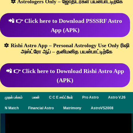
🔯 Astrologers Only – ஜோதிடர்கள் பயன்பாட்டிற்கே
📲 👉 Click here to Download PSSSRF Astro
App (APK)
🔯 Rishi Astro App – Personal Astrology Use Only ரிஷி
அஸ்ட்ரோ ஆப் – தனிமனித பயன்பாட்டிற்கே
📲 👉 Click here to Download Rishi Astro App
(APK)
முதல் பக்கம்
பலன்
C C E சாப்ட்வேர்
Pro Astro
Astro V.26
N Match
Financial Astro
Matrimony
AstroVS2008