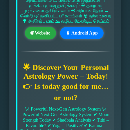
தொடங்கலாம் ⚠ பலவீனமாக இருந்தால் →
முக்கிய முடிவு தவிர்க்கவும் 🎯 தவறான
முடிவுகளை தவிர்க்கலாம் 🎯 சரியான நேரம் →
வெற்றி 🌿 தனிப்பட்ட பரிகாரங்கள் 🍃 நல்ல உணவு
🌳 அதிர்ஷ்ட மரம் 🙏 வழிபட வேண்டிய தெய்வம்
🌐 Website
📱 Android App
🌟 Discover Your Personal
Astrology Power – Today!
👉 Is today good for me…
or not?
🚀 Powerful Next-Gen Astrology System 🚀
Powerful Next-Gen Astrology System ✔ Moon
Strength Today ✔ Shadbala Analysis ✔ Tithi –
Favorable? ✔ Yoga – Positive? ✔ Karana –