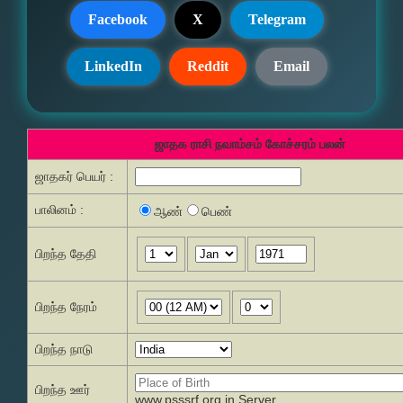
Facebook
X
Telegram
LinkedIn
Reddit
Email
ஜாதக ராசி நவாம்சம் கோச்சரம் பலன்
ஜாதகர் பெயர் :
பாலினம் :
ஆண்
பெண்
பிறந்த தேதி
பிறந்த நேரம்
பிறந்த நாடு
பிறந்த ஊர்
www.psssrf.org.in Server