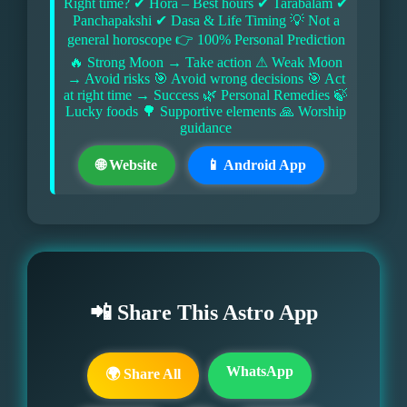
Right time? ✔ Hora – Best hours ✔ Tarabalam ✔
Panchapakshi ✔ Dasa & Life Timing 💡 Not a
general horoscope 👉 100% Personal Prediction
🔥 Strong Moon → Take action ⚠ Weak Moon
→ Avoid risks 🎯 Avoid wrong decisions 🎯 Act
at right time → Success 🌿 Personal Remedies 🍃
Lucky foods 🌳 Supportive elements 🙏 Worship
guidance
🌐 Website
📱 Android App
📲 Share This Astro App
WhatsApp
🌍 Share All