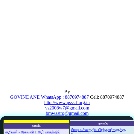
By
GOVINDANE WhatsApp : 8870974887
Cell: 8870974887
http://www.psssrf.org.in
vs2008w7@gmail.com
bmwastro@gmail.com
தலைப்பு
தலைப்பு
மேஷ லக்னத்தில் பிறந்தவர்களுக்கு
சூரியன் - அசுவனி 1 ஆம் பாதத்தில்