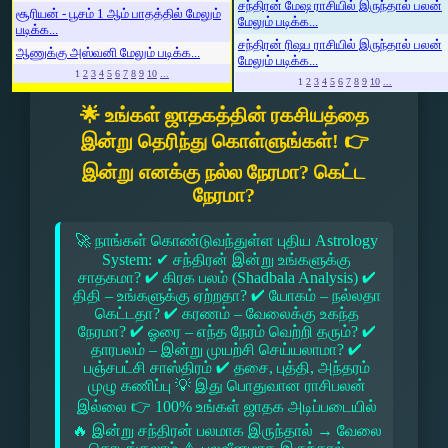
சந்திரன் மேஷ ராசியில் இருந்தால் பலன்
சூரியன் - பூசம் 1 ஆம் பாதத்தில் மேலும்
மேலும் படிக்க...
படிக்க...
சந்திரன் ரிஷப ராசியில் இருந்தால் பலன்
ஆணுக்கு அஸ்வனி மேலும் படிக்க...
மேலும் படிக்க...
1
2
3
4
5
6
7
8
9
10
...
1
2
3
4
5
6
7
8
9
10
...
🌟 உங்கள் ஜாதகத்தின் ரகசியத்தை
இன்று தெரிந்து கொள்ளுங்கள்! 👉
இன்று எனக்கு நல்ல நேரமா? கெட்ட
நேரமா?
🚀 நாங்கள் கொண்டுவந்துள்ள புதிய Astrology
System: ✔ சந்திரன் இன்று உங்களுக்கு
சாதகமா? ✔ கிரக பலம் (Shadbala Analysis) ✔
திதி – உங்களுக்கு ஏற்றதா? ✔ யோகம் – நல்லதா
கெட்டதா? ✔ கரணம் – வேலைக்கு உகந்த
நேரமா? ✔ ஓரை – எந்த நேரம் வெற்றி தரும்? ✔
தாரபலம் – இன்று முயற்சி செய்யலாமா? ✔
பஞ்சபட்சி சாஸ்திரம் ✔ தசை, புத்தி, அந்தரம்
முழு கணிப்பு 💡 இது பொதுவான ராசிபலன்
இல்லை 👉 100% உங்கள் ஜாதக அடிப்படையில்
🔥 இன்று சந்திரன் பலமாக இருந்தால் → வேலை