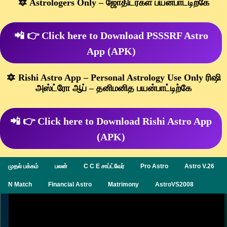
🔯 Astrologers Only – ஜோதிடர்கள் பயன்பாட்டிற்கே
📲 👉 Click here to Download PSSSRF Astro
App (APK)
🔯 Rishi Astro App – Personal Astrology Use Only ரிஷி
அஸ்ட்ரோ ஆப் – தனிமனித பயன்பாட்டிற்கே
📲 👉 Click here to Download Rishi Astro App
(APK)
முதல் பக்கம்
பலன்
C C E சாப்ட்வேர்
Pro Astro
Astro V.26
N Match
Financial Astro
Matrimony
AstroVS2008