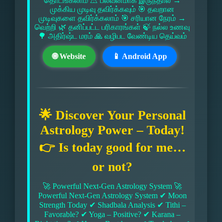
தொடங்கலாம் ⚠ பலவீனமாக இருந்தால் →
முக்கிய முடிவு தவிர்க்கவும் 🎯 தவறான
முடிவுகளை தவிர்க்கலாம் 🎯 சரியான நேரம் →
வெற்றி 🌿 தனிப்பட்ட பரிகாரங்கள் 🍃 நல்ல உணவு
🌳 அதிர்ஷ்ட மரம் 🙏 வழிபட வேண்டிய தெய்வம்
🌐 Website
📱 Android App
🌟 Discover Your Personal
Astrology Power – Today!
👉 Is today good for me…
or not?
🚀 Powerful Next-Gen Astrology System 🚀
Powerful Next-Gen Astrology System ✔ Moon
Strength Today ✔ Shadbala Analysis ✔ Tithi –
Favorable? ✔ Yoga – Positive? ✔ Karana –