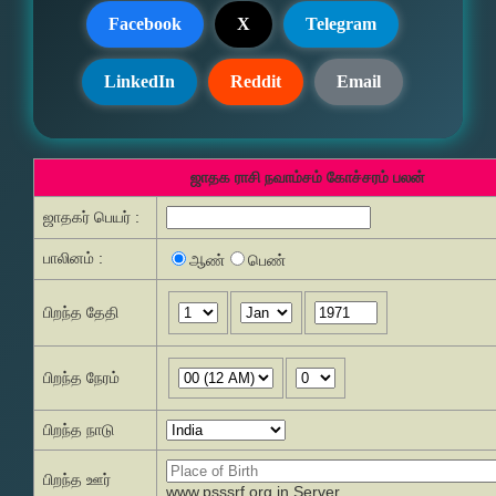
Facebook
X
Telegram
LinkedIn
Reddit
Email
ஜாதக ராசி நவாம்சம் கோச்சரம் பலன்
ஜாதகர் பெயர் :
பாலினம் :
ஆண்
பெண்
பிறந்த தேதி
பிறந்த நேரம்
பிறந்த நாடு
பிறந்த ஊர்
www.psssrf.org.in Server