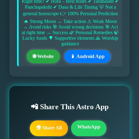
Right time? ✔ Hora – Best hours ✔ Tarabalam ✔
Panchapakshi ✔ Dasa & Life Timing 💡 Not a
general horoscope 👉 100% Personal Prediction
🔥 Strong Moon → Take action ⚠ Weak Moon
→ Avoid risks 🎯 Avoid wrong decisions 🎯 Act
at right time → Success 🌿 Personal Remedies 🍃
Lucky foods 🌳 Supportive elements 🙏 Worship
guidance
🌐 Website
📱 Android App
📲 Share This Astro App
WhatsApp
🌍 Share All