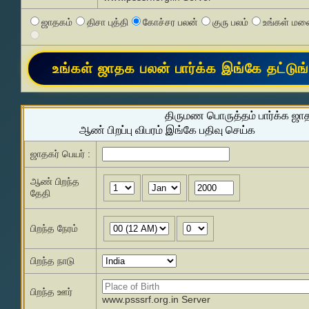
ஜாதகம்
திசா புத்தி
கோச்சர பலன்
குரு பலம்
உங்கள் மனை
திருமண பொருத்தம் பார்க்க ஜா
ஆண் பிறப்பு விபரம் இங்கே பதிவு செய்க
ஜாதகர் பெயர் :
ஆண் பிறந்த
தேதி
பிறந்த நேரம்
பிறந்த நாடு
பிறந்த ஊர்
www.psssrf.org.in Server