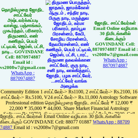
தொழில்முறை ஜோதிட
சாப்ட்வேர்
அஷ்டவர்க்கப்படி
ஜோதிட சாப்ட்வேர்கள்
வாஸ்து, பஞ்சாங்கம்,
Email Online வழியாக
முகூர்த்தம், பரிகாரம்,
30 நிமிடங்களில்
திருமணம், எண்
கிடைக்கும்
கணிதம், பெயர்
GOVINDANE Cell:
பட்டியல், ஜெம்ஸ், பட்சி,
8870974887 Email id :
நாடி... GOVINDANE
vs2008w7@gmail.com
Cell: 8870974887
WhatsApp :
Email id :
8870974887
vs2008w7@gmail.com
WhatsApp :
8870974887
Community Edition 1 சாப்ட்வேர்-> Rs1100, 2 சாப்ட்வேர்-> Rs.2100, 16
சாப்ட்வேர்-> Rs.5100, V24 சாப்ட்வேர்-> Rs.11,000 Astrology Software
Professional edition தொழில்முறை ஜோதிட சாப்ட்வேர் ₹ 12,000 ₹
22,000 ₹ 35,000 ₹ 44,000. Share Market Financial Astrology
Software Rs.19750, திருமணதகவல் மைய சாப்ட்வேர் Rs.7500, Cell
ஜோதிட சாப்ட்வேர்கள் Email Online வழியாக 30 நிமிடங்களில்
Phone App Rs. 1100
கிடைக்கும் GOVINDANE Cell: 88077 01887
WhatsApp : 88709
Pay online
74887
Email id : vs2008w7@gmail.com