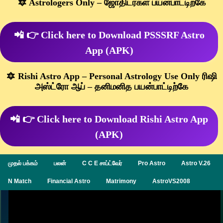
🔯 Astrologers Only – ஜோதிடர்கள் பயன்பாட்டிற்கே
📲 👉 Click here to Download PSSSRF Astro
App (APK)
🔯 Rishi Astro App – Personal Astrology Use Only ரிஷி
அஸ்ட்ரோ ஆப் – தனிமனித பயன்பாட்டிற்கே
📲 👉 Click here to Download Rishi Astro App
(APK)
முதல் பக்கம்
பலன்
C C E சாப்ட்வேர்
Pro Astro
Astro V.26
N Match
Financial Astro
Matrimony
AstroVS2008