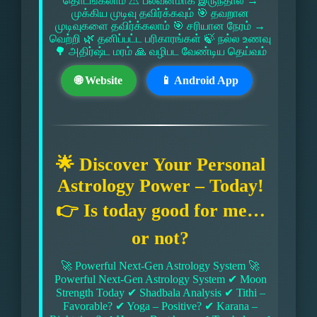
தொடங்கலாம் ⚠ பலவீனமாக இருந்தால் →
முக்கிய முடிவு தவிர்க்கவும் 🎯 தவறான
முடிவுகளை தவிர்க்கலாம் 🎯 சரியான நேரம் →
வெற்றி 🌿 தனிப்பட்ட பரிகாரங்கள் 🍃 நல்ல உணவு
🌳 அதிர்ஷ்ட மரம் 🙏 வழிபட வேண்டிய தெய்வம்
🌐 Website
📱 Android App
🌟 Discover Your Personal
Astrology Power – Today!
👉 Is today good for me…
or not?
🚀 Powerful Next-Gen Astrology System 🚀
Powerful Next-Gen Astrology System ✔ Moon
Strength Today ✔ Shadbala Analysis ✔ Tithi –
Favorable? ✔ Yoga – Positive? ✔ Karana –