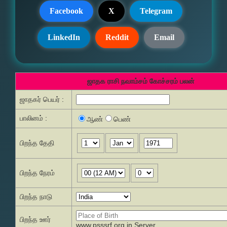
Facebook
X
Telegram
LinkedIn
Reddit
Email
ஜாதக ராசி நவாம்சம் கோச்சரம் பலன்
ஜாதகர் பெயர் :
பாலினம் :
ஆண்
பெண்
பிறந்த தேதி
பிறந்த நேரம்
பிறந்த நாடு
பிறந்த ஊர்
www.psssrf.org.in Server