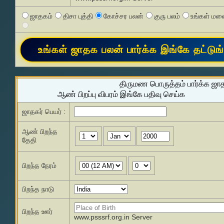
ஜாதகம்
திசா புத்தி
கோச்சர பலன்
குரு பலம்
உங்கள் மனை
திருமண பொருத்தம் பார்க்க ஜா
ஆண் பிறப்பு விபரம் இங்கே பதிவு செய்க
ஜாதகர் பெயர் :
ஆண் பிறந்த
தேதி
பிறந்த நேரம்
பிறந்த நாடு
பிறந்த ஊர்
www.psssrf.org.in Server