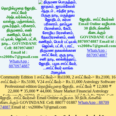
தொழில்முறை ஜோதிட
சாப்ட்வேர்
அஷ்டவர்க்கப்படி
ஜோதிட சாப்ட்வேர்கள்
வாஸ்து, பஞ்சாங்கம்,
Email Online வழியாக
முகூர்த்தம், பரிகாரம்,
30 நிமிடங்களில்
திருமணம், எண்
கிடைக்கும்
கணிதம், பெயர்
GOVINDANE Cell:
பட்டியல், ஜெம்ஸ், பட்சி,
8870974887 Email id :
நாடி... GOVINDANE
vs2008w7@gmail.com
Cell: 8870974887
WhatsApp :
Email id :
8870974887
vs2008w7@gmail.com
WhatsApp :
8870974887
Community Edition 1 சாப்ட்வேர்-> Rs1100, 2 சாப்ட்வேர்-> Rs.2100, 16
சாப்ட்வேர்-> Rs.5100, V24 சாப்ட்வேர்-> Rs.11,000 Astrology Software
Professional edition தொழில்முறை ஜோதிட சாப்ட்வேர் ₹ 12,000 ₹
22,000 ₹ 35,000 ₹ 44,000. Share Market Financial Astrology
Software Rs.19750, திருமணதகவல் மைய சாப்ட்வேர் Rs.7500, Cell
ஜோதிட சாப்ட்வேர்கள் Email Online வழியாக 30 நிமிடங்களில்
Phone App Rs. 1100
கிடைக்கும் GOVINDANE Cell: 88077 01887
WhatsApp : 88709
Pay online
74887
Email id : vs2008w7@gmail.com