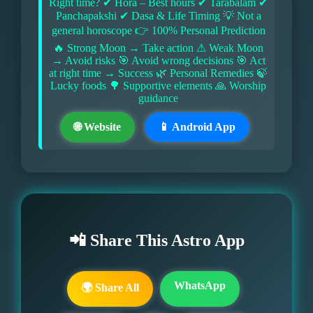
Right time? ✔ Hora – Best hours ✔ Tarabalam ✔
Panchapakshi ✔ Dasa & Life Timing 💡 Not a
general horoscope 👉 100% Personal Prediction
🔥 Strong Moon → Take action ⚠ Weak Moon
→ Avoid risks 🎯 Avoid wrong decisions 🎯 Act
at right time → Success 🌿 Personal Remedies 🍃
Lucky foods 🌳 Supportive elements 🙏 Worship
guidance
🌐 Website
📱 Android App
📲 Share This Astro App
WhatsApp
🌍 Share All