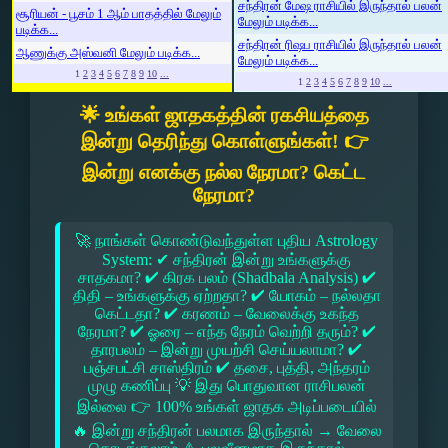
சந்திரன் மேஷ ராசியில் இருந்தால் பலன்
சூரியன் - பூசம் 1 ஆம் பாதத்தில் மேலும்
மேலும் படிக்க...
படிக்க...
சந்திரன் ரிஷப ராசியில் இருந்தால் பலன்
ஆணுக்கு அஸ்வனி மேலும் படிக்க...
மேலும் படிக்க...
1
2
3
4
5
6
7
8
9
10
...
1
2
3
4
5
6
7
8
9
10
...
🌟 உங்கள் ஜாதகத்தின் ரகசியத்தை
இன்று தெரிந்து கொள்ளுங்கள்! 👉
இன்று எனக்கு நல்ல நேரமா? கெட்ட
நேரமா?
🚀 நாங்கள் கொண்டுவந்துள்ள புதிய Astrology
System: ✔ சந்திரன் இன்று உங்களுக்கு
சாதகமா? ✔ கிரக பலம் (Shadbala Analysis) ✔
திதி – உங்களுக்கு ஏற்றதா? ✔ யோகம் – நல்லதா
கெட்டதா? ✔ கரணம் – வேலைக்கு உகந்த
நேரமா? ✔ ஓரை – எந்த நேரம் வெற்றி தரும்? ✔
தாரபலம் – இன்று முயற்சி செய்யலாமா? ✔
பஞ்சபட்சி சாஸ்திரம் ✔ தசை, புத்தி, அந்தரம்
முழு கணிப்பு 💡 இது பொதுவான ராசிபலன்
இல்லை 👉 100% உங்கள் ஜாதக அடிப்படையில்
🔥 இன்று சந்திரன் பலமாக இருந்தால் → வேலை