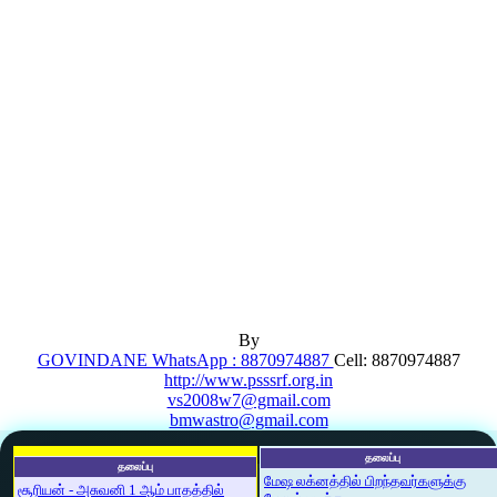
By
GOVINDANE WhatsApp : 8870974887
Cell: 8870974887
http://www.psssrf.org.in
vs2008w7@gmail.com
bmwastro@gmail.com
தலைப்பு
தலைப்பு
மேஷ லக்னத்தில் பிறந்தவர்களுக்கு
சூரியன் - அசுவனி 1 ஆம் பாதத்தில்