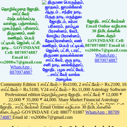
தொழில்முறை ஜோதிட
சாப்ட்வேர்
அஷ்டவர்க்கப்படி
ஜோதிட சாப்ட்வேர்கள்
வாஸ்து, பஞ்சாங்கம்,
Email Online வழியாக
முகூர்த்தம், பரிகாரம்,
30 நிமிடங்களில்
திருமணம், எண்
கிடைக்கும்
கணிதம், பெயர்
GOVINDANE Cell:
பட்டியல், ஜெம்ஸ், பட்சி,
8870974887 Email id :
நாடி... GOVINDANE
vs2008w7@gmail.com
Cell: 8870974887
WhatsApp :
Email id :
8870974887
vs2008w7@gmail.com
WhatsApp :
8870974887
Community Edition 1 சாப்ட்வேர்-> Rs1100, 2 சாப்ட்வேர்-> Rs.2100, 16
சாப்ட்வேர்-> Rs.5100, V24 சாப்ட்வேர்-> Rs.11,000 Astrology Software
Professional edition தொழில்முறை ஜோதிட சாப்ட்வேர் ₹ 12,000 ₹
22,000 ₹ 35,000 ₹ 44,000. Share Market Financial Astrology
Software Rs.19750, திருமணதகவல் மைய சாப்ட்வேர் Rs.7500, Cell
ஜோதிட சாப்ட்வேர்கள் Email Online வழியாக 30 நிமிடங்களில்
Phone App Rs. 1100
கிடைக்கும் GOVINDANE Cell: 88077 01887
WhatsApp : 88709
Pay online
74887
Email id : vs2008w7@gmail.com