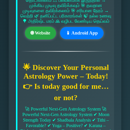
தொடங்கலாம் ⚠ பலவீனமாக இருந்தால் →
முக்கிய முடிவு தவிர்க்கவும் 🎯 தவறான
முடிவுகளை தவிர்க்கலாம் 🎯 சரியான நேரம் →
வெற்றி 🌿 தனிப்பட்ட பரிகாரங்கள் 🍃 நல்ல உணவு
🌳 அதிர்ஷ்ட மரம் 🙏 வழிபட வேண்டிய தெய்வம்
🌐 Website
📱 Android App
🌟 Discover Your Personal
Astrology Power – Today!
👉 Is today good for me…
or not?
🚀 Powerful Next-Gen Astrology System 🚀
Powerful Next-Gen Astrology System ✔ Moon
Strength Today ✔ Shadbala Analysis ✔ Tithi –
Favorable? ✔ Yoga – Positive? ✔ Karana –