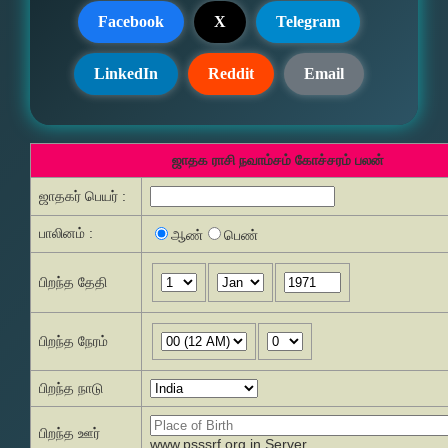
Facebook
X
Telegram
LinkedIn
Reddit
Email
ஜாதக ராசி நவாம்சம் கோச்சரம் பலன்
ஜாதகர் பெயர் :
பாலினம் :
ஆண்
பெண்
பிறந்த தேதி
பிறந்த நேரம்
பிறந்த நாடு
பிறந்த ஊர்
www.psssrf.org.in Server