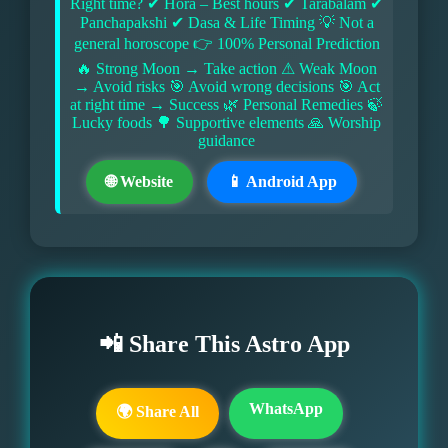
Right time? ✔ Hora – Best hours ✔ Tarabalam ✔
Panchapakshi ✔ Dasa & Life Timing 💡 Not a
general horoscope 👉 100% Personal Prediction
🔥 Strong Moon → Take action ⚠ Weak Moon
→ Avoid risks 🎯 Avoid wrong decisions 🎯 Act
at right time → Success 🌿 Personal Remedies 🍃
Lucky foods 🌳 Supportive elements 🙏 Worship
guidance
🌐 Website
📱 Android App
📲 Share This Astro App
WhatsApp
🌍 Share All