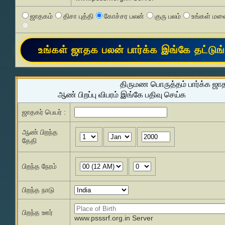
ஜாதகம்
திசா புத்தி
கோச்சர பலன்
குரு பலம்
உங்கள் மனை
திருமண பொருத்தம் பார்க்க ஜா
ஆண் பிறப்பு விபரம் இங்கே பதிவு செய்க
ஜாதகர் பெயர் :
ஆண் பிறந்த
தேதி
பிறந்த நேரம்
பிறந்த நாடு
பிறந்த ஊர்
www.psssrf.org.in Server