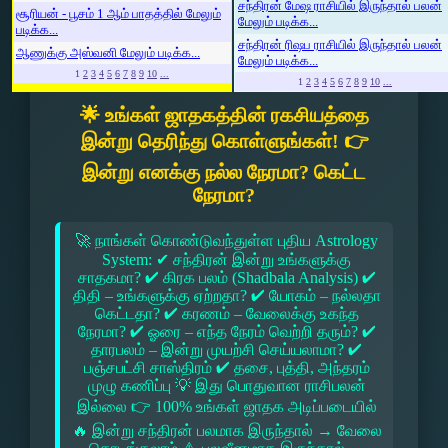
சந்திரன் மேஷ ராசியில் இருந்தால் பலன்
சூரியன் - பூசம் 1 ஆம் பாதத்தில் மேலும்
மேலும் படிக்க...
படிக்க...
சந்திரன் ரிஷப ராசியில் இருந்தால் பலன்
ஆணுக்கு அஸ்வனி மேலும் படிக்க...
மேலும் படிக்க...
1
2
3
4
5
6
7
8
9
10
...
1
2
3
4
5
6
7
8
9
10
...
🌟 உங்கள் ஜாதகத்தின் ரகசியத்தை
இன்று தெரிந்து கொள்ளுங்கள்! 👉
இன்று எனக்கு நல்ல நேரமா? கெட்ட
நேரமா?
🚀 நாங்கள் கொண்டுவந்துள்ள புதிய Astrology
System: ✔ சந்திரன் இன்று உங்களுக்கு
சாதகமா? ✔ கிரக பலம் (Shadbala Analysis) ✔
திதி – உங்களுக்கு ஏற்றதா? ✔ யோகம் – நல்லதா
கெட்டதா? ✔ கரணம் – வேலைக்கு உகந்த
நேரமா? ✔ ஓரை – எந்த நேரம் வெற்றி தரும்? ✔
தாரபலம் – இன்று முயற்சி செய்யலாமா? ✔
பஞ்சபட்சி சாஸ்திரம் ✔ தசை, புத்தி, அந்தரம்
முழு கணிப்பு 💡 இது பொதுவான ராசிபலன்
இல்லை 👉 100% உங்கள் ஜாதக அடிப்படையில்
🔥 இன்று சந்திரன் பலமாக இருந்தால் → வேலை