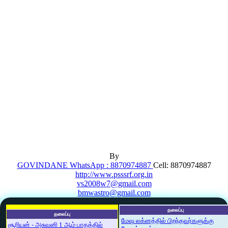
By
GOVINDANE WhatsApp : 8870974887
Cell: 8870974887
http://www.psssrf.org.in
vs2008w7@gmail.com
bmwastro@gmail.com
தலைப்பு
தலைப்பு
மேஷ லக்னத்தில் பிறந்தவர்களுக்கு
சூரியன் - அசுவனி 1 ஆம் பாதத்தில்