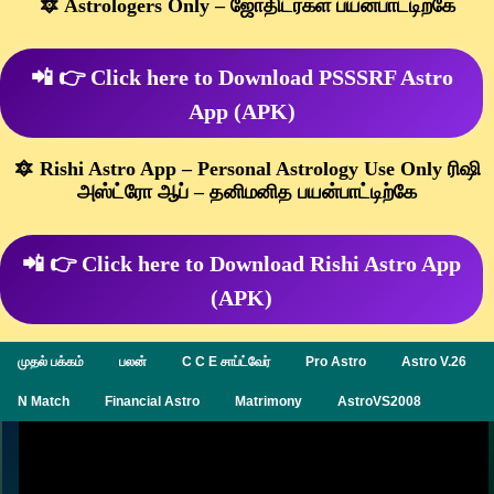
🔯 Astrologers Only – ஜோதிடர்கள் பயன்பாட்டிற்கே
📲 👉 Click here to Download PSSSRF Astro
App (APK)
🔯 Rishi Astro App – Personal Astrology Use Only ரிஷி
அஸ்ட்ரோ ஆப் – தனிமனித பயன்பாட்டிற்கே
📲 👉 Click here to Download Rishi Astro App
(APK)
முதல் பக்கம்
பலன்
C C E சாப்ட்வேர்
Pro Astro
Astro V.26
N Match
Financial Astro
Matrimony
AstroVS2008