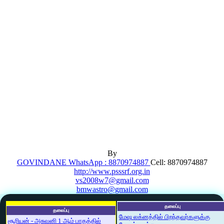
By
GOVINDANE WhatsApp : 8870974887
Cell: 8870974887
http://www.psssrf.org.in
vs2008w7@gmail.com
bmwastro@gmail.com
தலைப்பு
தலைப்பு
மேஷ லக்னத்தில் பிறந்தவர்களுக்கு
சூரியன் - அசுவனி 1 ஆம் பாதத்தில்