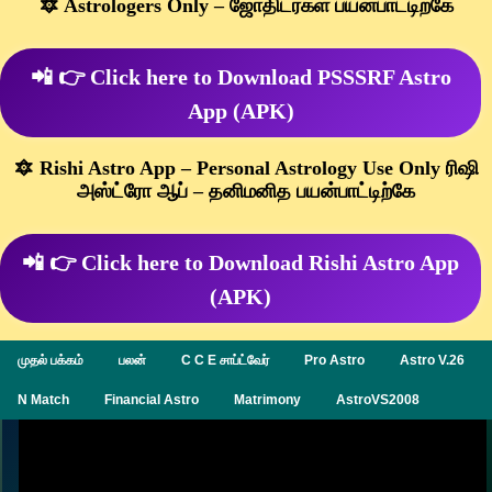
🔯 Astrologers Only – ஜோதிடர்கள் பயன்பாட்டிற்கே
📲 👉 Click here to Download PSSSRF Astro
App (APK)
🔯 Rishi Astro App – Personal Astrology Use Only ரிஷி
அஸ்ட்ரோ ஆப் – தனிமனித பயன்பாட்டிற்கே
📲 👉 Click here to Download Rishi Astro App
(APK)
முதல் பக்கம்
பலன்
C C E சாப்ட்வேர்
Pro Astro
Astro V.26
N Match
Financial Astro
Matrimony
AstroVS2008