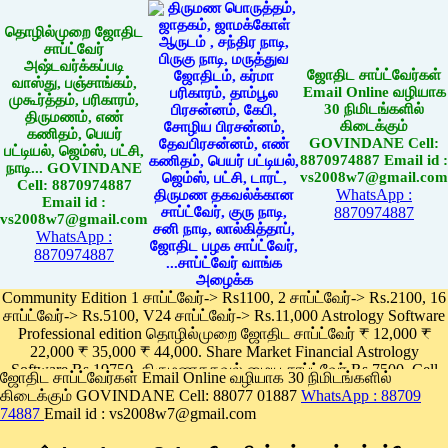
தொழில்முறை ஜோதிட
சாப்ட்வேர்
அஷ்டவர்க்கப்படி
ஜோதிட சாப்ட்வேர்கள்
வாஸ்து, பஞ்சாங்கம்,
Email Online வழியாக
முகூர்த்தம், பரிகாரம்,
30 நிமிடங்களில்
திருமணம், எண்
கிடைக்கும்
கணிதம், பெயர்
GOVINDANE Cell:
பட்டியல், ஜெம்ஸ், பட்சி,
8870974887 Email id :
நாடி... GOVINDANE
vs2008w7@gmail.com
Cell: 8870974887
WhatsApp :
Email id :
8870974887
vs2008w7@gmail.com
WhatsApp :
8870974887
Community Edition 1 சாப்ட்வேர்-> Rs1100, 2 சாப்ட்வேர்-> Rs.2100, 16
சாப்ட்வேர்-> Rs.5100, V24 சாப்ட்வேர்-> Rs.11,000 Astrology Software
Professional edition தொழில்முறை ஜோதிட சாப்ட்வேர் ₹ 12,000 ₹
22,000 ₹ 35,000 ₹ 44,000. Share Market Financial Astrology
Software Rs.19750, திருமணதகவல் மைய சாப்ட்வேர் Rs.7500, Cell
ஜோதிட சாப்ட்வேர்கள் Email Online வழியாக 30 நிமிடங்களில்
Phone App Rs. 1100
கிடைக்கும் GOVINDANE Cell: 88077 01887
WhatsApp : 88709
Pay online
74887
Email id : vs2008w7@gmail.com