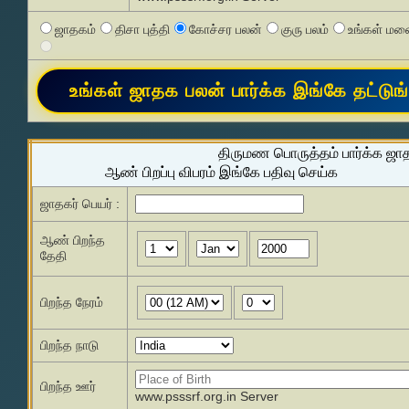
ஜாதகம்
திசா புத்தி
கோச்சர பலன்
குரு பலம்
உங்கள் மனை
திருமண பொருத்தம் பார்க்க ஜா
ஆண் பிறப்பு விபரம் இங்கே பதிவு செய்க
ஜாதகர் பெயர் :
ஆண் பிறந்த
தேதி
பிறந்த நேரம்
பிறந்த நாடு
பிறந்த ஊர்
www.psssrf.org.in Server