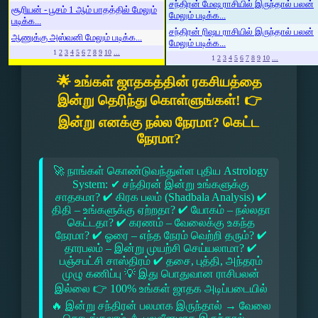
சந்திரன் மேஷ ராசியில் இருந்தால் பலன்
சூரியன் - பூசம் 1 ஆம் பாதத்தில் மேலும்
மேலும் படிக்க...
படிக்க...
சந்திரன் ரிஷப ராசியில் இருந்தால் பலன்
ஆணுக்கு அஸ்வனி மேலும் படிக்க...
மேலும் படிக்க...
1
2
3
4
5
6
7
8
9
10
...
1
2
3
4
5
6
7
8
9
10
...
🌟 உங்கள் ஜாதகத்தின் ரகசியத்தை
இன்று தெரிந்து கொள்ளுங்கள்! 👉
இன்று எனக்கு நல்ல நேரமா? கெட்ட
நேரமா?
🚀 நாங்கள் கொண்டுவந்துள்ள புதிய Astrology
System: ✔ சந்திரன் இன்று உங்களுக்கு
சாதகமா? ✔ கிரக பலம் (Shadbala Analysis) ✔
திதி – உங்களுக்கு ஏற்றதா? ✔ யோகம் – நல்லதா
கெட்டதா? ✔ கரணம் – வேலைக்கு உகந்த
நேரமா? ✔ ஓரை – எந்த நேரம் வெற்றி தரும்? ✔
தாரபலம் – இன்று முயற்சி செய்யலாமா? ✔
பஞ்சபட்சி சாஸ்திரம் ✔ தசை, புத்தி, அந்தரம்
முழு கணிப்பு 💡 இது பொதுவான ராசிபலன்
இல்லை 👉 100% உங்கள் ஜாதக அடிப்படையில்
🔥 இன்று சந்திரன் பலமாக இருந்தால் → வேலை