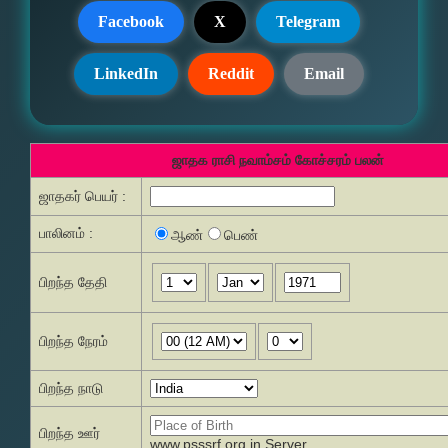
Facebook
X
Telegram
LinkedIn
Reddit
Email
ஜாதக ராசி நவாம்சம் கோச்சரம் பலன்
ஜாதகர் பெயர் :
பாலினம் :
ஆண்
பெண்
பிறந்த தேதி
பிறந்த நேரம்
பிறந்த நாடு
பிறந்த ஊர்
www.psssrf.org.in Server