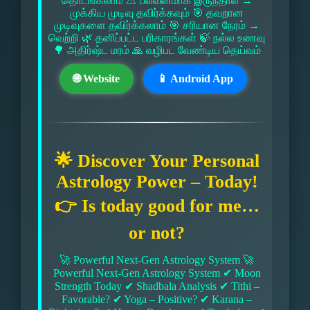
தொடங்கலாம் ⚠ பலவீனமாக இருந்தால் →
முக்கிய முடிவு தவிர்க்கவும் 🎯 தவறான
முடிவுகளை தவிர்க்கலாம் 🎯 சரியான நேரம் →
வெற்றி 🌿 தனிப்பட்ட பரிகாரங்கள் 🍃 நல்ல உணவு
🌳 அதிர்ஷ்ட மரம் 🙏 வழிபட வேண்டிய தெய்வம்
🌐 Website
📱 Android App
🌟 Discover Your Personal
Astrology Power – Today!
👉 Is today good for me…
or not?
🚀 Powerful Next-Gen Astrology System 🚀
Powerful Next-Gen Astrology System ✔ Moon
Strength Today ✔ Shadbala Analysis ✔ Tithi –
Favorable? ✔ Yoga – Positive? ✔ Karana –