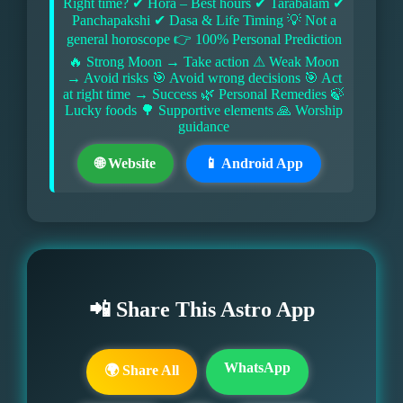
Right time? ✔ Hora – Best hours ✔ Tarabalam ✔
Panchapakshi ✔ Dasa & Life Timing 💡 Not a
general horoscope 👉 100% Personal Prediction
🔥 Strong Moon → Take action ⚠ Weak Moon
→ Avoid risks 🎯 Avoid wrong decisions 🎯 Act
at right time → Success 🌿 Personal Remedies 🍃
Lucky foods 🌳 Supportive elements 🙏 Worship
guidance
🌐 Website
📱 Android App
📲 Share This Astro App
WhatsApp
🌍 Share All