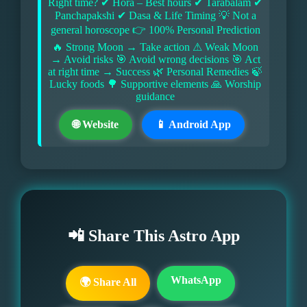
Right time? ✔ Hora – Best hours ✔ Tarabalam ✔
Panchapakshi ✔ Dasa & Life Timing 💡 Not a
general horoscope 👉 100% Personal Prediction
🔥 Strong Moon → Take action ⚠ Weak Moon
→ Avoid risks 🎯 Avoid wrong decisions 🎯 Act
at right time → Success 🌿 Personal Remedies 🍃
Lucky foods 🌳 Supportive elements 🙏 Worship
guidance
🌐 Website
📱 Android App
📲 Share This Astro App
WhatsApp
🌍 Share All