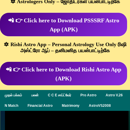
🔯 Astrologers Only – ஜோதிடர்கள் பயன்பாட்டிற்கே
📲 👉 Click here to Download PSSSRF Astro
App (APK)
🔯 Rishi Astro App – Personal Astrology Use Only ரிஷி
அஸ்ட்ரோ ஆப் – தனிமனித பயன்பாட்டிற்கே
📲 👉 Click here to Download Rishi Astro App
(APK)
முதல் பக்கம்
பலன்
C C E சாப்ட்வேர்
Pro Astro
Astro V.26
N Match
Financial Astro
Matrimony
AstroVS2008