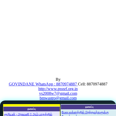
By
GOVINDANE WhatsApp : 8870974887
Cell: 8870974887
http://www.psssrf.org.in
vs2008w7@gmail.com
bmwastro@gmail.com
தலைப்பு
தலைப்பு
மேஷ லக்னத்தில் பிறந்தவர்களுக்கு
சூரியன் - அசுவனி 1 ஆம் பாதத்தில்