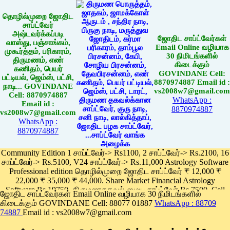
தொழில்முறை ஜோதிட
சாப்ட்வேர்
அஷ்டவர்க்கப்படி
ஜோதிட சாப்ட்வேர்கள்
வாஸ்து, பஞ்சாங்கம்,
Email Online வழியாக
முகூர்த்தம், பரிகாரம்,
30 நிமிடங்களில்
திருமணம், எண்
கிடைக்கும்
கணிதம், பெயர்
GOVINDANE Cell:
பட்டியல், ஜெம்ஸ், பட்சி,
8870974887 Email id :
நாடி... GOVINDANE
vs2008w7@gmail.com
Cell: 8870974887
WhatsApp :
Email id :
8870974887
vs2008w7@gmail.com
WhatsApp :
8870974887
Community Edition 1 சாப்ட்வேர்-> Rs1100, 2 சாப்ட்வேர்-> Rs.2100, 16
சாப்ட்வேர்-> Rs.5100, V24 சாப்ட்வேர்-> Rs.11,000 Astrology Software
Professional edition தொழில்முறை ஜோதிட சாப்ட்வேர் ₹ 12,000 ₹
22,000 ₹ 35,000 ₹ 44,000. Share Market Financial Astrology
Software Rs.19750, திருமணதகவல் மைய சாப்ட்வேர் Rs.7500, Cell
ஜோதிட சாப்ட்வேர்கள் Email Online வழியாக 30 நிமிடங்களில்
Phone App Rs. 1100
கிடைக்கும் GOVINDANE Cell: 88077 01887
WhatsApp : 88709
Pay online
74887
Email id : vs2008w7@gmail.com