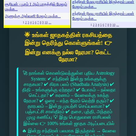
சந்திரன் மேஷ ராசியில் இருந்தால் பலன்
சூரியன் - பூசம் 1 ஆம் பாதத்தில் மேலும்
மேலும் படிக்க...
படிக்க...
சந்திரன் ரிஷப ராசியில் இருந்தால் பலன்
ஆணுக்கு அஸ்வனி மேலும் படிக்க...
மேலும் படிக்க...
1
2
3
4
5
6
7
8
9
10
...
1
2
3
4
5
6
7
8
9
10
...
🌟 உங்கள் ஜாதகத்தின் ரகசியத்தை
இன்று தெரிந்து கொள்ளுங்கள்! 👉
இன்று எனக்கு நல்ல நேரமா? கெட்ட
நேரமா?
🚀 நாங்கள் கொண்டுவந்துள்ள புதிய Astrology
System: ✔ சந்திரன் இன்று உங்களுக்கு
சாதகமா? ✔ கிரக பலம் (Shadbala Analysis) ✔
திதி – உங்களுக்கு ஏற்றதா? ✔ யோகம் – நல்லதா
கெட்டதா? ✔ கரணம் – வேலைக்கு உகந்த
நேரமா? ✔ ஓரை – எந்த நேரம் வெற்றி தரும்? ✔
தாரபலம் – இன்று முயற்சி செய்யலாமா? ✔
பஞ்சபட்சி சாஸ்திரம் ✔ தசை, புத்தி, அந்தரம்
முழு கணிப்பு 💡 இது பொதுவான ராசிபலன்
இல்லை 👉 100% உங்கள் ஜாதக அடிப்படையில்
🔥 இன்று சந்திரன் பலமாக இருந்தால் → வேலை