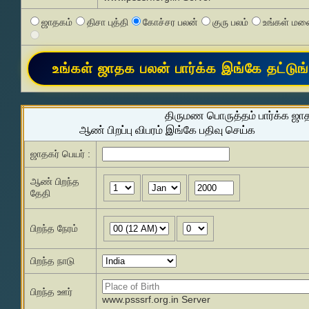
ஜாதகம்
திசா புத்தி
கோச்சர பலன்
குரு பலம்
உங்கள் மனை
திருமண பொருத்தம் பார்க்க ஜா
ஆண் பிறப்பு விபரம் இங்கே பதிவு செய்க
ஜாதகர் பெயர் :
ஆண் பிறந்த
தேதி
பிறந்த நேரம்
பிறந்த நாடு
பிறந்த ஊர்
www.psssrf.org.in Server