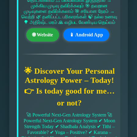
தொடங்கலாம் ⚠ பலவீனமாக இருந்தால் →
முக்கிய முடிவு தவிர்க்கவும் 🎯 தவறான
முடிவுகளை தவிர்க்கலாம் 🎯 சரியான நேரம் →
வெற்றி 🌿 தனிப்பட்ட பரிகாரங்கள் 🍃 நல்ல உணவு
🌳 அதிர்ஷ்ட மரம் 🙏 வழிபட வேண்டிய தெய்வம்
🌐 Website
📱 Android App
🌟 Discover Your Personal
Astrology Power – Today!
👉 Is today good for me…
or not?
🚀 Powerful Next-Gen Astrology System 🚀
Powerful Next-Gen Astrology System ✔ Moon
Strength Today ✔ Shadbala Analysis ✔ Tithi –
Favorable? ✔ Yoga – Positive? ✔ Karana –