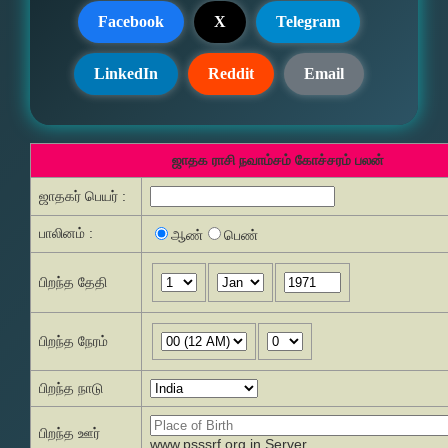
Facebook
X
Telegram
LinkedIn
Reddit
Email
ஜாதக ராசி நவாம்சம் கோச்சரம் பலன்
ஜாதகர் பெயர் :
பாலினம் :
ஆண்
பெண்
பிறந்த தேதி
பிறந்த நேரம்
பிறந்த நாடு
பிறந்த ஊர்
www.psssrf.org.in Server