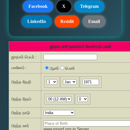
Facebook
X
Telegram
LinkedIn
Reddit
Email
ஜாதக ராசி நவாம்சம் கோச்சரம் பலன்
ஜாதகர் பெயர் :
பாலினம் :
ஆண்
பெண்
பிறந்த தேதி
பிறந்த நேரம்
பிறந்த நாடு
பிறந்த ஊர்
www.psssrf.org.in Server