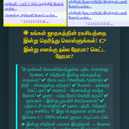
சந்திரன் மேஷ ராசியில் இருந்தால் பலன்
சூரியன் - பூசம் 1 ஆம் பாதத்தில் மேலும்
மேலும் படிக்க...
படிக்க...
சந்திரன் ரிஷப ராசியில் இருந்தால் பலன்
ஆணுக்கு அஸ்வனி மேலும் படிக்க...
மேலும் படிக்க...
1
2
3
4
5
6
7
8
9
10
...
1
2
3
4
5
6
7
8
9
10
...
🌟 உங்கள் ஜாதகத்தின் ரகசியத்தை
இன்று தெரிந்து கொள்ளுங்கள்! 👉
இன்று எனக்கு நல்ல நேரமா? கெட்ட
நேரமா?
🚀 நாங்கள் கொண்டுவந்துள்ள புதிய Astrology
System: ✔ சந்திரன் இன்று உங்களுக்கு
சாதகமா? ✔ கிரக பலம் (Shadbala Analysis) ✔
திதி – உங்களுக்கு ஏற்றதா? ✔ யோகம் – நல்லதா
கெட்டதா? ✔ கரணம் – வேலைக்கு உகந்த
நேரமா? ✔ ஓரை – எந்த நேரம் வெற்றி தரும்? ✔
தாரபலம் – இன்று முயற்சி செய்யலாமா? ✔
பஞ்சபட்சி சாஸ்திரம் ✔ தசை, புத்தி, அந்தரம்
முழு கணிப்பு 💡 இது பொதுவான ராசிபலன்
இல்லை 👉 100% உங்கள் ஜாதக அடிப்படையில்
🔥 இன்று சந்திரன் பலமாக இருந்தால் → வேலை