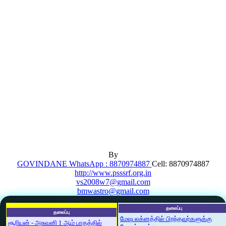
By
GOVINDANE WhatsApp : 8870974887
Cell: 8870974887
http://www.psssrf.org.in
vs2008w7@gmail.com
bmwastro@gmail.com
தலைப்பு
தலைப்பு
மேஷ லக்னத்தில் பிறந்தவர்களுக்கு
சூரியன் - அசுவனி 1 ஆம் பாதத்தில்