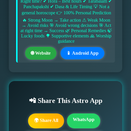
Right time? ✔ Hora – Best hours ✔ Tarabalam ✔
Panchapakshi ✔ Dasa & Life Timing 💡 Not a
general horoscope 👉 100% Personal Prediction
🔥 Strong Moon → Take action ⚠ Weak Moon
→ Avoid risks 🎯 Avoid wrong decisions 🎯 Act
at right time → Success 🌿 Personal Remedies 🍃
Lucky foods 🌳 Supportive elements 🙏 Worship
guidance
🌐 Website
📱 Android App
📲 Share This Astro App
WhatsApp
🌍 Share All