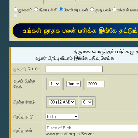
ஜாதகம்
திசா புத்தி
கோச்சர பலன்
குரு பலம்
உங்கள் மனை
திருமண பொருத்தம் பார்க்க ஜா
ஆண் பிறப்பு விபரம் இங்கே பதிவு செய்க
ஜாதகர் பெயர் :
ஆண் பிறந்த
தேதி
பிறந்த நேரம்
பிறந்த நாடு
பிறந்த ஊர்
www.psssrf.org.in Server