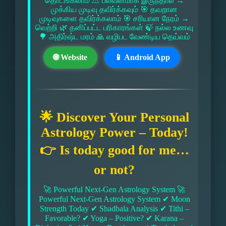
தொடங்கலாம் ⚠ பலவீனமாக இருந்தால் →
முக்கிய முடிவு தவிர்க்கவும் 🎯 தவறான
முடிவுகளை தவிர்க்கலாம் 🎯 சரியான நேரம் →
வெற்றி 🌿 தனிப்பட்ட பரிகாரங்கள் 🍃 நல்ல உணவு
🌳 அதிர்ஷ்ட மரம் 🙏 வழிபட வேண்டிய தெய்வம்
🌐 Website
📱 Android App
🌟 Discover Your Personal
Astrology Power – Today!
👉 Is today good for me…
or not?
🚀 Powerful Next-Gen Astrology System 🚀
Powerful Next-Gen Astrology System ✔ Moon
Strength Today ✔ Shadbala Analysis ✔ Tithi –
Favorable? ✔ Yoga – Positive? ✔ Karana –