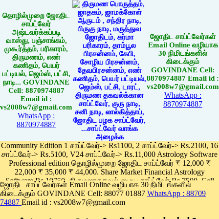
தொழில்முறை ஜோதிட
சாப்ட்வேர்
அஷ்டவர்க்கப்படி
ஜோதிட சாப்ட்வேர்கள்
வாஸ்து, பஞ்சாங்கம்,
Email Online வழியாக
முகூர்த்தம், பரிகாரம்,
30 நிமிடங்களில்
திருமணம், எண்
கிடைக்கும்
கணிதம், பெயர்
GOVINDANE Cell:
பட்டியல், ஜெம்ஸ், பட்சி,
8870974887 Email id :
நாடி... GOVINDANE
vs2008w7@gmail.com
Cell: 8870974887
WhatsApp :
Email id :
8870974887
vs2008w7@gmail.com
WhatsApp :
8870974887
Community Edition 1 சாப்ட்வேர்-> Rs1100, 2 சாப்ட்வேர்-> Rs.2100, 16
சாப்ட்வேர்-> Rs.5100, V24 சாப்ட்வேர்-> Rs.11,000 Astrology Software
Professional edition தொழில்முறை ஜோதிட சாப்ட்வேர் ₹ 12,000 ₹
22,000 ₹ 35,000 ₹ 44,000. Share Market Financial Astrology
Software Rs.19750, திருமணதகவல் மைய சாப்ட்வேர் Rs.7500, Cell
ஜோதிட சாப்ட்வேர்கள் Email Online வழியாக 30 நிமிடங்களில்
Phone App Rs. 1100
கிடைக்கும் GOVINDANE Cell: 88077 01887
WhatsApp : 88709
Pay online
74887
Email id : vs2008w7@gmail.com