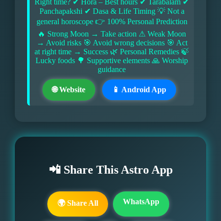
Right time? ✔ Hora – Best hours ✔ Tarabalam ✔
Panchapakshi ✔ Dasa & Life Timing 💡 Not a
general horoscope 👉 100% Personal Prediction
🔥 Strong Moon → Take action ⚠ Weak Moon
→ Avoid risks 🎯 Avoid wrong decisions 🎯 Act
at right time → Success 🌿 Personal Remedies 🍃
Lucky foods 🌳 Supportive elements 🙏 Worship
guidance
🌐 Website
📱 Android App
📲 Share This Astro App
WhatsApp
🌍 Share All