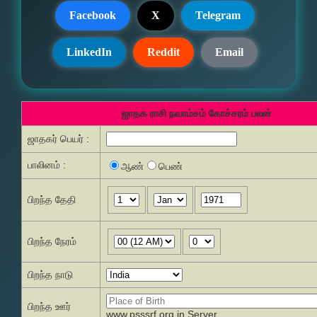
Facebook
X
Telegram
LinkedIn
Reddit
Email
ஜாதக ராசி நவாம்சம் கோச்சரம் பலன்
ஜாதகர் பெயர் :
பாலினம் :
ஆண்
பெண்
பிறந்த தேதி
பிறந்த நேரம்
பிறந்த நாடு
பிறந்த ஊர்
www.psssrf.org.in Server