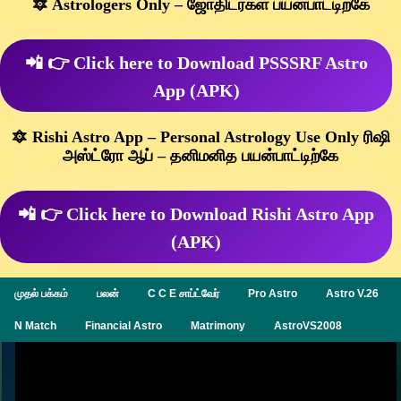
🔯 Astrologers Only – ஜோதிடர்கள் பயன்பாட்டிற்கே
📲 👉 Click here to Download PSSSRF Astro
App (APK)
🔯 Rishi Astro App – Personal Astrology Use Only ரிஷி
அஸ்ட்ரோ ஆப் – தனிமனித பயன்பாட்டிற்கே
📲 👉 Click here to Download Rishi Astro App
(APK)
முதல் பக்கம்
பலன்
C C E சாப்ட்வேர்
Pro Astro
Astro V.26
N Match
Financial Astro
Matrimony
AstroVS2008