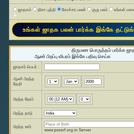
ஜாதகம்
திசா புத்தி
கோச்சர பலன்
குரு பலம்
உங்கள் மனை
திருமண பொருத்தம் பார்க்க ஜா
ஆண் பிறப்பு விபரம் இங்கே பதிவு செய்க
ஜாதகர் பெயர் :
ஆண் பிறந்த
தேதி
பிறந்த நேரம்
பிறந்த நாடு
பிறந்த ஊர்
www.psssrf.org.in Server