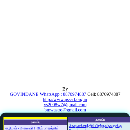
By
GOVINDANE WhatsApp : 8870974887
Cell: 8870974887
http://www.psssrf.org.in
vs2008w7@gmail.com
bmwastro@gmail.com
தலைப்பு
தலைப்பு
மேஷ லக்னத்தில் பிறந்தவர்களுக்கு
சூரியன் - அசுவனி 1 ஆம் பாதத்தில்