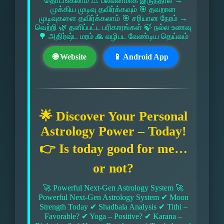
தொடங்கலாம் ⚠ பலவீனமாக இருந்தால் →
முக்கிய முடிவு தவிர்க்கவும் 🎯 தவறான
முடிவுகளை தவிர்க்கலாம் 🎯 சரியான நேரம் →
வெற்றி 🌿 தனிப்பட்ட பரிகாரங்கள் 🍃 நல்ல உணவு
🌳 அதிர்ஷ்ட மரம் 🙏 வழிபட வேண்டிய தெய்வம்
🌐 Website
📱 Android App
🌟 Discover Your Personal
Astrology Power – Today!
👉 Is today good for me…
or not?
🚀 Powerful Next-Gen Astrology System 🚀
Powerful Next-Gen Astrology System ✔ Moon
Strength Today ✔ Shadbala Analysis ✔ Tithi –
Favorable? ✔ Yoga – Positive? ✔ Karana –