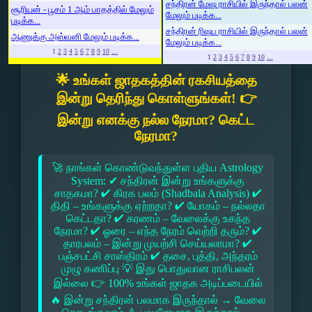
சந்திரன் மேஷ ராசியில் இருந்தால் பலன்
சூரியன் - பூசம் 1 ஆம் பாதத்தில் மேலும்
மேலும் படிக்க...
படிக்க...
சந்திரன் ரிஷப ராசியில் இருந்தால் பலன்
ஆணுக்கு அஸ்வனி மேலும் படிக்க...
மேலும் படிக்க...
1
2
3
4
5
6
7
8
9
10
...
1
2
3
4
5
6
7
8
9
10
...
🌟 உங்கள் ஜாதகத்தின் ரகசியத்தை
இன்று தெரிந்து கொள்ளுங்கள்! 👉
இன்று எனக்கு நல்ல நேரமா? கெட்ட
நேரமா?
🚀 நாங்கள் கொண்டுவந்துள்ள புதிய Astrology
System: ✔ சந்திரன் இன்று உங்களுக்கு
சாதகமா? ✔ கிரக பலம் (Shadbala Analysis) ✔
திதி – உங்களுக்கு ஏற்றதா? ✔ யோகம் – நல்லதா
கெட்டதா? ✔ கரணம் – வேலைக்கு உகந்த
நேரமா? ✔ ஓரை – எந்த நேரம் வெற்றி தரும்? ✔
தாரபலம் – இன்று முயற்சி செய்யலாமா? ✔
பஞ்சபட்சி சாஸ்திரம் ✔ தசை, புத்தி, அந்தரம்
முழு கணிப்பு 💡 இது பொதுவான ராசிபலன்
இல்லை 👉 100% உங்கள் ஜாதக அடிப்படையில்
🔥 இன்று சந்திரன் பலமாக இருந்தால் → வேலை