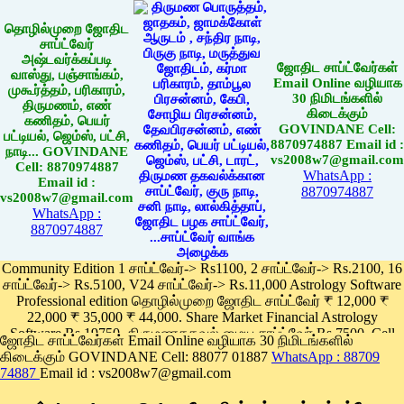
தொழில்முறை ஜோதிட
சாப்ட்வேர்
அஷ்டவர்க்கப்படி
ஜோதிட சாப்ட்வேர்கள்
வாஸ்து, பஞ்சாங்கம்,
Email Online வழியாக
முகூர்த்தம், பரிகாரம்,
30 நிமிடங்களில்
திருமணம், எண்
கிடைக்கும்
கணிதம், பெயர்
GOVINDANE Cell:
பட்டியல், ஜெம்ஸ், பட்சி,
8870974887 Email id :
நாடி... GOVINDANE
vs2008w7@gmail.com
Cell: 8870974887
WhatsApp :
Email id :
8870974887
vs2008w7@gmail.com
WhatsApp :
8870974887
Community Edition 1 சாப்ட்வேர்-> Rs1100, 2 சாப்ட்வேர்-> Rs.2100, 16
சாப்ட்வேர்-> Rs.5100, V24 சாப்ட்வேர்-> Rs.11,000 Astrology Software
Professional edition தொழில்முறை ஜோதிட சாப்ட்வேர் ₹ 12,000 ₹
22,000 ₹ 35,000 ₹ 44,000. Share Market Financial Astrology
Software Rs.19750, திருமணதகவல் மைய சாப்ட்வேர் Rs.7500, Cell
ஜோதிட சாப்ட்வேர்கள் Email Online வழியாக 30 நிமிடங்களில்
Phone App Rs. 1100
கிடைக்கும் GOVINDANE Cell: 88077 01887
WhatsApp : 88709
Pay online
74887
Email id : vs2008w7@gmail.com