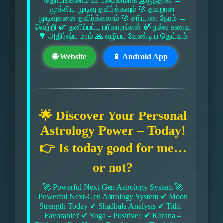
தொடங்கலாம் ⚠ பலவீனமாக இருந்தால் →
முக்கிய முடிவு தவிர்க்கவும் 🎯 தவறான
முடிவுகளை தவிர்க்கலாம் 🎯 சரியான நேரம் →
வெற்றி 🌿 தனிப்பட்ட பரிகாரங்கள் 🍃 நல்ல உணவு
🌳 அதிர்ஷ்ட மரம் 🙏 வழிபட வேண்டிய தெய்வம்
🌐 Website
📱 Android App
🌟 Discover Your Personal
Astrology Power – Today!
👉 Is today good for me…
or not?
🚀 Powerful Next-Gen Astrology System 🚀
Powerful Next-Gen Astrology System ✔ Moon
Strength Today ✔ Shadbala Analysis ✔ Tithi –
Favorable? ✔ Yoga – Positive? ✔ Karana –