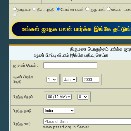
ஜாதகம்
திசா புத்தி
கோச்சர பலன்
குரு பலம்
உங்கள் மனை
திருமண பொருத்தம் பார்க்க ஜா
ஆண் பிறப்பு விபரம் இங்கே பதிவு செய்க
ஜாதகர் பெயர் :
ஆண் பிறந்த
தேதி
பிறந்த நேரம்
பிறந்த நாடு
பிறந்த ஊர்
www.psssrf.org.in Server