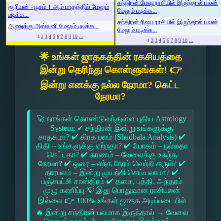
சந்திரன் மேஷ ராசியில் இருந்தால் பலன்
சூரியன் - பூசம் 1 ஆம் பாதத்தில் மேலும்
மேலும் படிக்க...
படிக்க...
சந்திரன் ரிஷப ராசியில் இருந்தால் பலன்
ஆணுக்கு அஸ்வனி மேலும் படிக்க...
மேலும் படிக்க...
1
2
3
4
5
6
7
8
9
10
...
1
2
3
4
5
6
7
8
9
10
...
🌟 உங்கள் ஜாதகத்தின் ரகசியத்தை
இன்று தெரிந்து கொள்ளுங்கள்! 👉
இன்று எனக்கு நல்ல நேரமா? கெட்ட
நேரமா?
🚀 நாங்கள் கொண்டுவந்துள்ள புதிய Astrology
System: ✔ சந்திரன் இன்று உங்களுக்கு
சாதகமா? ✔ கிரக பலம் (Shadbala Analysis) ✔
திதி – உங்களுக்கு ஏற்றதா? ✔ யோகம் – நல்லதா
கெட்டதா? ✔ கரணம் – வேலைக்கு உகந்த
நேரமா? ✔ ஓரை – எந்த நேரம் வெற்றி தரும்? ✔
தாரபலம் – இன்று முயற்சி செய்யலாமா? ✔
பஞ்சபட்சி சாஸ்திரம் ✔ தசை, புத்தி, அந்தரம்
முழு கணிப்பு 💡 இது பொதுவான ராசிபலன்
இல்லை 👉 100% உங்கள் ஜாதக அடிப்படையில்
🔥 இன்று சந்திரன் பலமாக இருந்தால் → வேலை