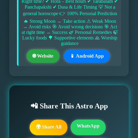
Right time? ✔ Hora – Best hours ✔ Tarabalam ✔
Panchapakshi ✔ Dasa & Life Timing 💡 Not a
general horoscope 👉 100% Personal Prediction
🔥 Strong Moon → Take action ⚠ Weak Moon
→ Avoid risks 🎯 Avoid wrong decisions 🎯 Act
at right time → Success 🌿 Personal Remedies 🍃
Lucky foods 🌳 Supportive elements 🙏 Worship
guidance
🌐 Website
📱 Android App
📲 Share This Astro App
WhatsApp
🌍 Share All