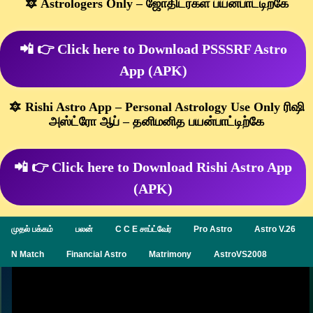
🔯 Astrologers Only – ஜோதிடர்கள் பயன்பாட்டிற்கே
📲 👉 Click here to Download PSSSRF Astro
App (APK)
🔯 Rishi Astro App – Personal Astrology Use Only ரிஷி
அஸ்ட்ரோ ஆப் – தனிமனித பயன்பாட்டிற்கே
📲 👉 Click here to Download Rishi Astro App
(APK)
முதல் பக்கம்
பலன்
C C E சாப்ட்வேர்
Pro Astro
Astro V.26
N Match
Financial Astro
Matrimony
AstroVS2008