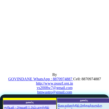
By
GOVINDANE WhatsApp : 8870974887
Cell: 8870974887
http://www.psssrf.org.in
vs2008w7@gmail.com
bmwastro@gmail.com
தலைப்பு
தலைப்பு
மேஷ லக்னத்தில் பிறந்தவர்களுக்கு
சூரியன் - அசுவனி 1 ஆம் பாதத்தில்