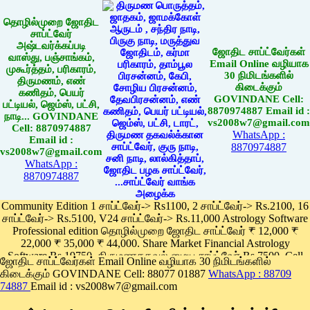
தொழில்முறை ஜோதிட
சாப்ட்வேர்
அஷ்டவர்க்கப்படி
ஜோதிட சாப்ட்வேர்கள்
வாஸ்து, பஞ்சாங்கம்,
Email Online வழியாக
முகூர்த்தம், பரிகாரம்,
30 நிமிடங்களில்
திருமணம், எண்
கிடைக்கும்
கணிதம், பெயர்
GOVINDANE Cell:
பட்டியல், ஜெம்ஸ், பட்சி,
8870974887 Email id :
நாடி... GOVINDANE
vs2008w7@gmail.com
Cell: 8870974887
WhatsApp :
Email id :
8870974887
vs2008w7@gmail.com
WhatsApp :
8870974887
Community Edition 1 சாப்ட்வேர்-> Rs1100, 2 சாப்ட்வேர்-> Rs.2100, 16
சாப்ட்வேர்-> Rs.5100, V24 சாப்ட்வேர்-> Rs.11,000 Astrology Software
Professional edition தொழில்முறை ஜோதிட சாப்ட்வேர் ₹ 12,000 ₹
22,000 ₹ 35,000 ₹ 44,000. Share Market Financial Astrology
Software Rs.19750, திருமணதகவல் மைய சாப்ட்வேர் Rs.7500, Cell
ஜோதிட சாப்ட்வேர்கள் Email Online வழியாக 30 நிமிடங்களில்
Phone App Rs. 1100
கிடைக்கும் GOVINDANE Cell: 88077 01887
WhatsApp : 88709
Pay online
74887
Email id : vs2008w7@gmail.com