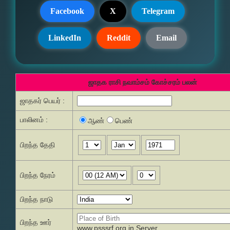
Facebook
X
Telegram
LinkedIn
Reddit
Email
ஜாதக ராசி நவாம்சம் கோச்சரம் பலன்
ஜாதகர் பெயர் :
பாலினம் :
ஆண்
பெண்
பிறந்த தேதி
பிறந்த நேரம்
பிறந்த நாடு
பிறந்த ஊர்
www.psssrf.org.in Server