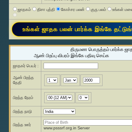
ஜாதகம்
திசா புத்தி
கோச்சர பலன்
குரு பலம்
உங்கள் மனை
திருமண பொருத்தம் பார்க்க ஜா
ஆண் பிறப்பு விபரம் இங்கே பதிவு செய்க
ஜாதகர் பெயர் :
ஆண் பிறந்த
தேதி
பிறந்த நேரம்
பிறந்த நாடு
பிறந்த ஊர்
www.psssrf.org.in Server