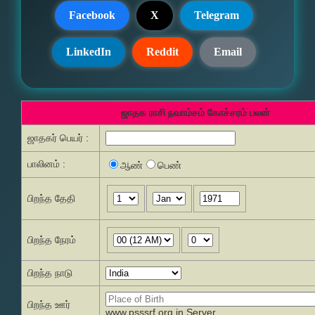
Facebook
X
Telegram
LinkedIn
Reddit
Email
ஜாதக ராசி நவாம்சம் கோச்சரம் பலன்
ஜாதகர் பெயர் :
பாலினம் :
ஆண்
பெண்
பிறந்த தேதி
பிறந்த நேரம்
பிறந்த நாடு
பிறந்த ஊர்
www.psssrf.org.in Server