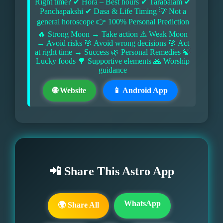
Right time? ✔ Hora – Best hours ✔ Tarabalam ✔
Panchapakshi ✔ Dasa & Life Timing 💡 Not a
general horoscope 👉 100% Personal Prediction
🔥 Strong Moon → Take action ⚠ Weak Moon
→ Avoid risks 🎯 Avoid wrong decisions 🎯 Act
at right time → Success 🌿 Personal Remedies 🍃
Lucky foods 🌳 Supportive elements 🙏 Worship
guidance
🌐 Website
📱 Android App
📲 Share This Astro App
WhatsApp
🌍 Share All