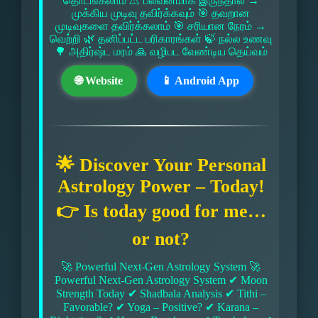
தொடங்கலாம் ⚠ பலவீனமாக இருந்தால் →
முக்கிய முடிவு தவிர்க்கவும் 🎯 தவறான
முடிவுகளை தவிர்க்கலாம் 🎯 சரியான நேரம் →
வெற்றி 🌿 தனிப்பட்ட பரிகாரங்கள் 🍃 நல்ல உணவு
🌳 அதிர்ஷ்ட மரம் 🙏 வழிபட வேண்டிய தெய்வம்
🌐 Website
📱 Android App
🌟 Discover Your Personal
Astrology Power – Today!
👉 Is today good for me…
or not?
🚀 Powerful Next-Gen Astrology System 🚀
Powerful Next-Gen Astrology System ✔ Moon
Strength Today ✔ Shadbala Analysis ✔ Tithi –
Favorable? ✔ Yoga – Positive? ✔ Karana –