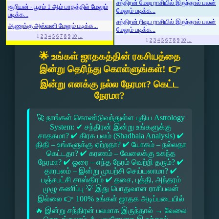
சந்திரன் மேஷ ராசியில் இருந்தால் பலன்
சூரியன் - பூசம் 1 ஆம் பாதத்தில் மேலும்
மேலும் படிக்க...
படிக்க...
சந்திரன் ரிஷப ராசியில் இருந்தால் பலன்
ஆணுக்கு அஸ்வனி மேலும் படிக்க...
மேலும் படிக்க...
1
2
3
4
5
6
7
8
9
10
...
1
2
3
4
5
6
7
8
9
10
...
🌟 உங்கள் ஜாதகத்தின் ரகசியத்தை
இன்று தெரிந்து கொள்ளுங்கள்! 👉
இன்று எனக்கு நல்ல நேரமா? கெட்ட
நேரமா?
🚀 நாங்கள் கொண்டுவந்துள்ள புதிய Astrology
System: ✔ சந்திரன் இன்று உங்களுக்கு
சாதகமா? ✔ கிரக பலம் (Shadbala Analysis) ✔
திதி – உங்களுக்கு ஏற்றதா? ✔ யோகம் – நல்லதா
கெட்டதா? ✔ கரணம் – வேலைக்கு உகந்த
நேரமா? ✔ ஓரை – எந்த நேரம் வெற்றி தரும்? ✔
தாரபலம் – இன்று முயற்சி செய்யலாமா? ✔
பஞ்சபட்சி சாஸ்திரம் ✔ தசை, புத்தி, அந்தரம்
முழு கணிப்பு 💡 இது பொதுவான ராசிபலன்
இல்லை 👉 100% உங்கள் ஜாதக அடிப்படையில்
🔥 இன்று சந்திரன் பலமாக இருந்தால் → வேலை