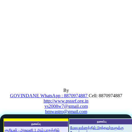
By
GOVINDANE WhatsApp : 8870974887
Cell: 8870974887
http://www.psssrf.org.in
vs2008w7@gmail.com
bmwastro@gmail.com
தலைப்பு
தலைப்பு
மேஷ லக்னத்தில் பிறந்தவர்களுக்கு
சூரியன் - அசுவனி 1 ஆம் பாதத்தில்