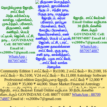
தொழில்முறை ஜோதிட
சாப்ட்வேர்
அஷ்டவர்க்கப்படி
ஜோதிட சாப்ட்வேர்கள்
வாஸ்து, பஞ்சாங்கம்,
Email Online வழியாக
முகூர்த்தம், பரிகாரம்,
30 நிமிடங்களில்
திருமணம், எண்
கிடைக்கும்
கணிதம், பெயர்
GOVINDANE Cell:
பட்டியல், ஜெம்ஸ், பட்சி,
8870974887 Email id :
நாடி... GOVINDANE
vs2008w7@gmail.com
Cell: 8870974887
WhatsApp :
Email id :
8870974887
vs2008w7@gmail.com
WhatsApp :
8870974887
Community Edition 1 சாப்ட்வேர்-> Rs1100, 2 சாப்ட்வேர்-> Rs.2100, 16
சாப்ட்வேர்-> Rs.5100, V24 சாப்ட்வேர்-> Rs.11,000 Astrology Software
Professional edition தொழில்முறை ஜோதிட சாப்ட்வேர் ₹ 12,000 ₹
22,000 ₹ 35,000 ₹ 44,000. Share Market Financial Astrology
Software Rs.19750, திருமணதகவல் மைய சாப்ட்வேர் Rs.7500, Cell
ஜோதிட சாப்ட்வேர்கள் Email Online வழியாக 30 நிமிடங்களில்
Phone App Rs. 1100
கிடைக்கும் GOVINDANE Cell: 88077 01887
WhatsApp : 88709
Pay online
74887
Email id : vs2008w7@gmail.com