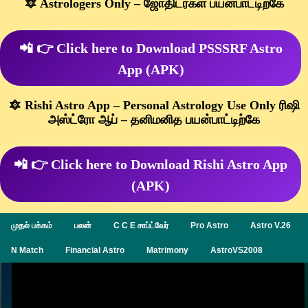
🔯 Astrologers Only – ஜோதிடர்கள் பயன்பாட்டிற்கே
📲 👉 Click here to Download PSSSRF Astro
App (APK)
🔯 Rishi Astro App – Personal Astrology Use Only ரிஷி
அஸ்ட்ரோ ஆப் – தனிமனித பயன்பாட்டிற்கே
📲 👉 Click here to Download Rishi Astro App
(APK)
முதல் பக்கம்
பலன்
C C E சாப்ட்வேர்
Pro Astro
Astro V.26
N Match
Financial Astro
Matrimony
AstroVS2008