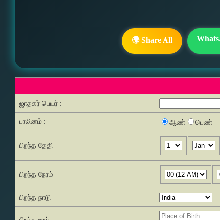
Whats
🌍 Share All
ஜாதகர் பெயர் :
பாலினம் :
ஆண்
பெண்
பிறந்த தேதி
பிறந்த நேரம்
பிறந்த நாடு
பிறந்த ஊர்