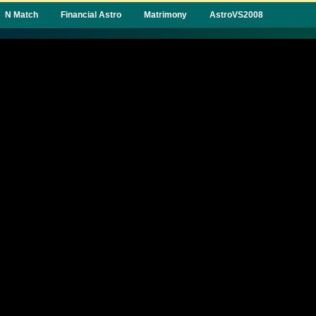
N Match
Financial Astro
Matrimony
AstroVS2008