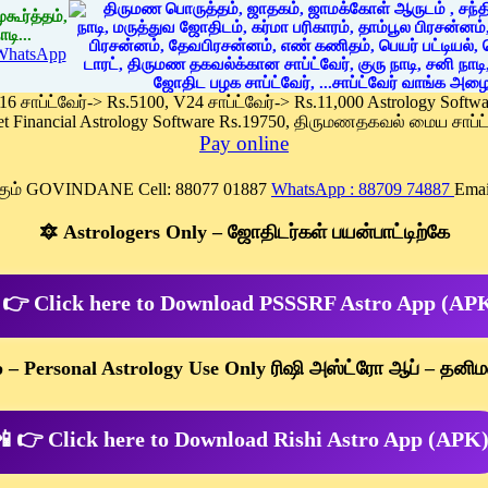
கூர்த்தம்,
டி...
WhatsApp
 16 சாப்ட்வேர்-> Rs.5100, V24 சாப்ட்வேர்-> Rs.11,000 Astrology Soft
et Financial Astrology Software Rs.19750, திருமணதகவல் மைய சாப்ட்
Pay online
க்கும் GOVINDANE Cell: 88077 01887
WhatsApp : 88709 74887
Emai
🔯 Astrologers Only – ஜோதிடர்கள் பயன்பாட்டிற்கே
 👉 Click here to Download PSSSRF Astro App (AP
p – Personal Astrology Use Only ரிஷி அஸ்ட்ரோ ஆப் – தனிம
 👉 Click here to Download Rishi Astro App (APK