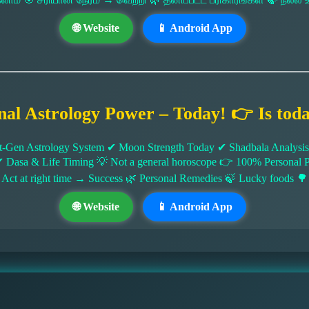
🌐 Website
📱 Android App
nal Astrology Power – Today! 👉 Is tod
-Gen Astrology System ✔ Moon Strength Today ✔ Shadbala Analysis ✔
✔ Dasa & Life Timing 💡 Not a general horoscope 👉 100% Persona
 Act at right time → Success 🌿 Personal Remedies 🍃 Lucky foods 🌳
🌐 Website
📱 Android App