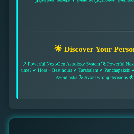
🌟 Discover Your Perso
🚀 Powerful Next-Gen Astrology System 🚀 Powerful Next
time? ✔ Hora – Best hours ✔ Tarabalam ✔ Panchapakshi 
Avoid risks 🎯 Avoid wrong decisions 🎯