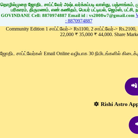
தொழில்முறை ஜோதிட சாப்ட்வேர் அஷ்டவர்க்கப்படி வாஸ்து, பஞ்சாங்கம், மு
பரிகாரம், திருமணம், எண் கணிதம், பெயர் பட்டியல், ஜெம்ஸ், பட்சி, நா
GOVINDANE Cell: 8870974887 Email id : vs2008w7@gmail.com
: 8870974887
Community Edition 1 சாப்ட்வேர்-> Rs1100, 2 சாப்ட்வேர்-> Rs.2100,
22,000 ₹ 35,000 ₹ 44,000. Share Mark
ஜோதிட சாப்ட்வேர்கள் Email Online வழியாக 30 நிமிடங்களில் கிடை
📲
🔯 Rishi Astro Ap
