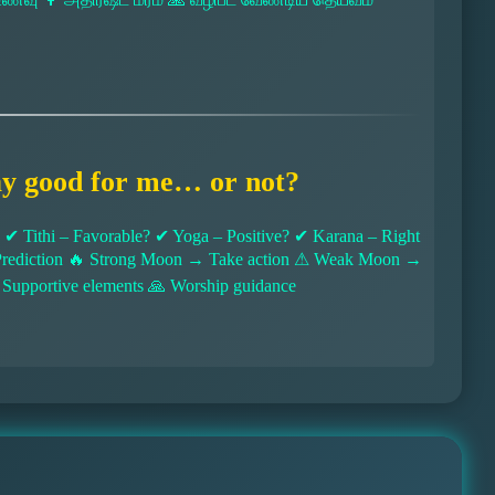
ay good for me… or not?
 Tithi – Favorable? ✔ Yoga – Positive? ✔ Karana – Right
l Prediction 🔥 Strong Moon → Take action ⚠ Weak Moon →
 Supportive elements 🙏 Worship guidance