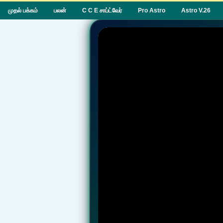
முதல் பக்கம்
பலன்
C C E சாப்ட்வேர்
Pro Astro
Astro V.26