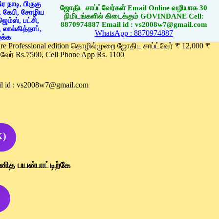
ஜோதிட சாப்ட்வேர்கள் Email Online வழியாக 30
நிமிடங்களில் கிடைக்கும் GOVINDANE Cell:
8870974887 Email id : vs2008w7@gmail.com
WhatsApp : 8870974887
ware Professional edition தொழில்முறை ஜோதிட சாப்ட்வேர் ₹ 12,000 ₹
வேர் Rs.7500, Cell Phone App Rs. 1100
l id : vs2008w7@gmail.com
K)
னித பயன்பாட்டிற்கே
)