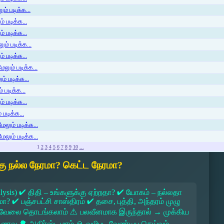
ம் படிக்க...
 படிக்க...
் படிக்க...
ம் படிக்க...
 படிக்க...
லும் படிக்க...
் படிக்க...
 படிக்க...
் படிக்க...
படிக்க...
ேலும் படிக்க...
ேலும் படிக்க...
1
2
3
4
5
6
7
8
9
10
...
ு நல்ல நேரமா? கெட்ட நேரமா?
lysis) ✔ திதி – உங்களுக்கு ஏற்றதா? ✔ யோகம் – நல்லதா
 ✔ பஞ்சபட்சி சாஸ்திரம் ✔ தசை, புத்தி, அந்தரம் முழு
 → வேலை தொடங்கலாம் ⚠ பலவீனமாக இருந்தால் → முக்கிய
ல உணவு 🌳 அதிர்ஷ்ட மரம் 🙏 வழிபட வேண்டிய தெய்வம்