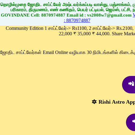
தொழில்முறை ஜோதிட சாப்ட்வேர் அஷ்டவர்க்கப்படி வாஸ்து, பஞ்சாங்கம், மு
பரிகாரம், திருமணம், எண் கணிதம், பெயர் பட்டியல், ஜெம்ஸ், பட்சி, நா
GOVINDANE Cell: 8870974887 Email id : vs2008w7@gmail.com
: 8870974887
Community Edition 1 சாப்ட்வேர்-> Rs1100, 2 சாப்ட்வேர்-> Rs.2100,
22,000 ₹ 35,000 ₹ 44,000. Share Mark
ஜோதிட சாப்ட்வேர்கள் Email Online வழியாக 30 நிமிடங்களில் கிடை
📲
🔯 Rishi Astro Ap
