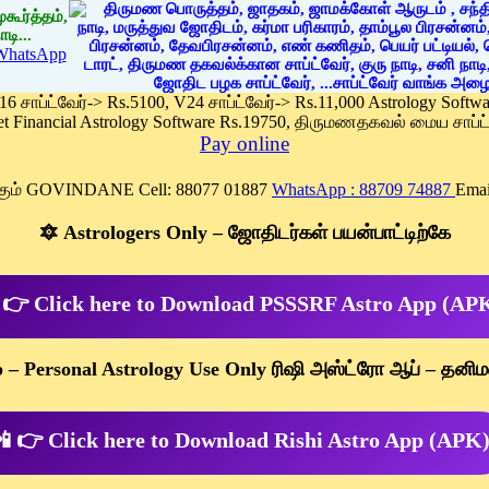
கூர்த்தம்,
டி...
WhatsApp
 16 சாப்ட்வேர்-> Rs.5100, V24 சாப்ட்வேர்-> Rs.11,000 Astrology Soft
et Financial Astrology Software Rs.19750, திருமணதகவல் மைய சாப்ட்
Pay online
க்கும் GOVINDANE Cell: 88077 01887
WhatsApp : 88709 74887
Emai
🔯 Astrologers Only – ஜோதிடர்கள் பயன்பாட்டிற்கே
 👉 Click here to Download PSSSRF Astro App (AP
p – Personal Astrology Use Only ரிஷி அஸ்ட்ரோ ஆப் – தனிம
 👉 Click here to Download Rishi Astro App (APK