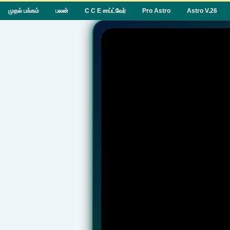
முதல் பக்கம்
பலன்
C C E சாப்ட்வேர்
Pro Astro
Astro V.26