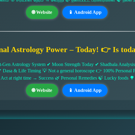
🌐 Website
📱 Android App
nal Astrology Power – Today! 👉 Is tod
-Gen Astrology System ✔ Moon Strength Today ✔ Shadbala Analysis ✔
✔ Dasa & Life Timing 💡 Not a general horoscope 👉 100% Persona
 Act at right time → Success 🌿 Personal Remedies 🍃 Lucky foods 🌳
🌐 Website
📱 Android App