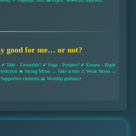
ay good for me… or not?
 Tithi – Favorable? ✔ Yoga – Positive? ✔ Karana – Right
l Prediction 🔥 Strong Moon → Take action ⚠ Weak Moon →
 Supportive elements 🙏 Worship guidance