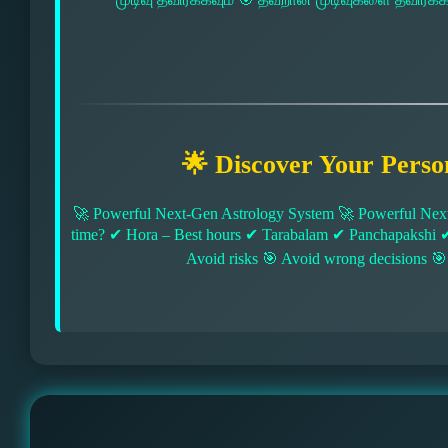
🌟 Discover Your Perso
🚀 Powerful Next-Gen Astrology System 🚀 Powerful Next
time? ✔ Hora – Best hours ✔ Tarabalam ✔ Panchapakshi 
Avoid risks 🎯 Avoid wrong decisions 🎯