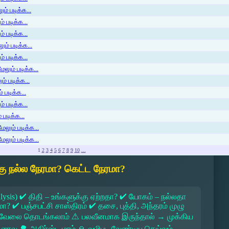
ம் படிக்க...
 படிக்க...
் படிக்க...
ம் படிக்க...
 படிக்க...
லும் படிக்க...
் படிக்க...
 படிக்க...
் படிக்க...
படிக்க...
ேலும் படிக்க...
ேலும் படிக்க...
1
2
3
4
5
6
7
8
9
10
...
ு நல்ல நேரமா? கெட்ட நேரமா?
lysis) ✔ திதி – உங்களுக்கு ஏற்றதா? ✔ யோகம் – நல்லதா
 ✔ பஞ்சபட்சி சாஸ்திரம் ✔ தசை, புத்தி, அந்தரம் முழு
 → வேலை தொடங்கலாம் ⚠ பலவீனமாக இருந்தால் → முக்கிய
ல உணவு 🌳 அதிர்ஷ்ட மரம் 🙏 வழிபட வேண்டிய தெய்வம்