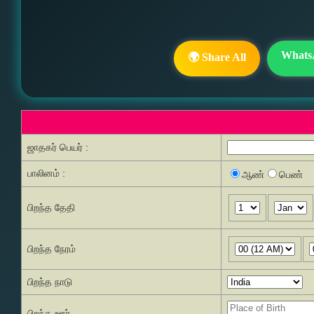
Whats
🌍 Share All
ஜாதகர் பெயர் :
பாலினம் :
ஆண்
பெண்
பிறந்த தேதி
பிறந்த நேரம்
பிறந்த நாடு
பிறந்த ஊர்