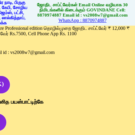
ஜோதிட சாப்ட்வேர்கள் Email Online வழியாக 30
நிமிடங்களில் கிடைக்கும் GOVINDANE Cell:
8870974887 Email id : vs2008w7@gmail.com
WhatsApp : 8870974887
ware Professional edition தொழில்முறை ஜோதிட சாப்ட்வேர் ₹ 12,000 ₹
வேர் Rs.7500, Cell Phone App Rs. 1100
l id : vs2008w7@gmail.com
K)
னித பயன்பாட்டிற்கே
)