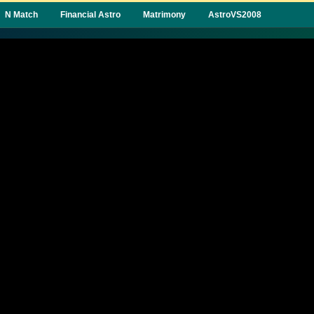
N Match
Financial Astro
Matrimony
AstroVS2008