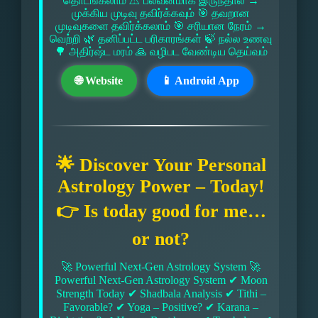
தொடங்கலாம் ⚠ பலவீனமாக இருந்தால் →
முக்கிய முடிவு தவிர்க்கவும் 🎯 தவறான
முடிவுகளை தவிர்க்கலாம் 🎯 சரியான நேரம் →
வெற்றி 🌿 தனிப்பட்ட பரிகாரங்கள் 🍃 நல்ல உணவு
🌳 அதிர்ஷ்ட மரம் 🙏 வழிபட வேண்டிய தெய்வம்
🌐 Website
📱 Android App
🌟 Discover Your Personal
Astrology Power – Today!
👉 Is today good for me…
or not?
🚀 Powerful Next-Gen Astrology System 🚀
Powerful Next-Gen Astrology System ✔ Moon
Strength Today ✔ Shadbala Analysis ✔ Tithi –
Favorable? ✔ Yoga – Positive? ✔ Karana –