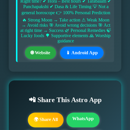
Right time? ✔ Hora – Best hours ✔ Tarabalam ✔
Panchapakshi ✔ Dasa & Life Timing 💡 Not a
general horoscope 👉 100% Personal Prediction
🔥 Strong Moon → Take action ⚠ Weak Moon
→ Avoid risks 🎯 Avoid wrong decisions 🎯 Act
at right time → Success 🌿 Personal Remedies 🍃
Lucky foods 🌳 Supportive elements 🙏 Worship
guidance
🌐 Website
📱 Android App
📲 Share This Astro App
WhatsApp
🌍 Share All