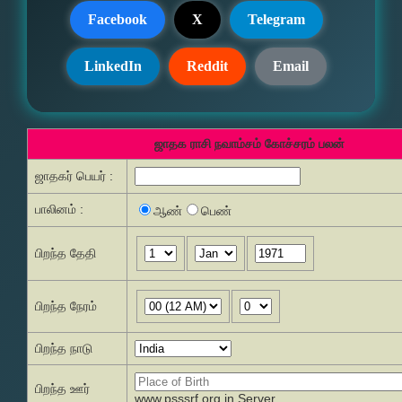
Facebook
X
Telegram
LinkedIn
Reddit
Email
ஜாதக ராசி நவாம்சம் கோச்சரம் பலன்
ஜாதகர் பெயர் :
பாலினம் :
ஆண்
பெண்
பிறந்த தேதி
பிறந்த நேரம்
பிறந்த நாடு
பிறந்த ஊர்
www.psssrf.org.in Server