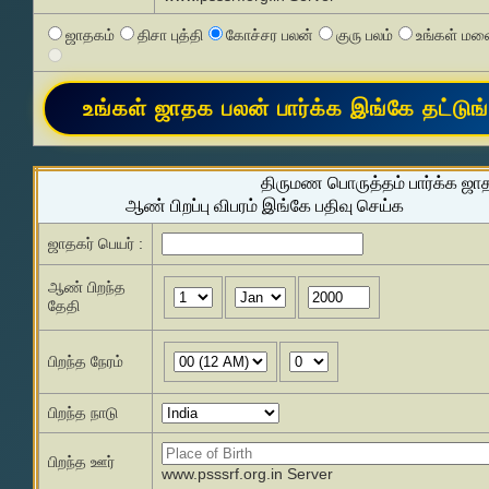
ஜாதகம்
திசா புத்தி
கோச்சர பலன்
குரு பலம்
உங்கள் மனை
திருமண பொருத்தம் பார்க்க ஜா
ஆண் பிறப்பு விபரம் இங்கே பதிவு செய்க
ஜாதகர் பெயர் :
ஆண் பிறந்த
தேதி
பிறந்த நேரம்
பிறந்த நாடு
பிறந்த ஊர்
www.psssrf.org.in Server