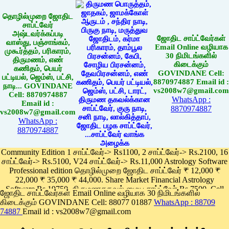
தொழில்முறை ஜோதிட
சாப்ட்வேர்
அஷ்டவர்க்கப்படி
ஜோதிட சாப்ட்வேர்கள்
வாஸ்து, பஞ்சாங்கம்,
Email Online வழியாக
முகூர்த்தம், பரிகாரம்,
30 நிமிடங்களில்
திருமணம், எண்
கிடைக்கும்
கணிதம், பெயர்
GOVINDANE Cell:
பட்டியல், ஜெம்ஸ், பட்சி,
8870974887 Email id :
நாடி... GOVINDANE
vs2008w7@gmail.com
Cell: 8870974887
WhatsApp :
Email id :
8870974887
vs2008w7@gmail.com
WhatsApp :
8870974887
Community Edition 1 சாப்ட்வேர்-> Rs1100, 2 சாப்ட்வேர்-> Rs.2100, 16
சாப்ட்வேர்-> Rs.5100, V24 சாப்ட்வேர்-> Rs.11,000 Astrology Software
Professional edition தொழில்முறை ஜோதிட சாப்ட்வேர் ₹ 12,000 ₹
22,000 ₹ 35,000 ₹ 44,000. Share Market Financial Astrology
Software Rs.19750, திருமணதகவல் மைய சாப்ட்வேர் Rs.7500, Cell
ஜோதிட சாப்ட்வேர்கள் Email Online வழியாக 30 நிமிடங்களில்
Phone App Rs. 1100
கிடைக்கும் GOVINDANE Cell: 88077 01887
WhatsApp : 88709
Pay online
74887
Email id : vs2008w7@gmail.com