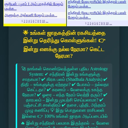
சந்திரன் மேஷ ராசியில் இருந்தால் பலன்
சூரியன் - பூசம் 1 ஆம் பாதத்தில் மேலும்
மேலும் படிக்க...
படிக்க...
சந்திரன் ரிஷப ராசியில் இருந்தால் பலன்
ஆணுக்கு அஸ்வனி மேலும் படிக்க...
மேலும் படிக்க...
1
2
3
4
5
6
7
8
9
10
...
1
2
3
4
5
6
7
8
9
10
...
🌟 உங்கள் ஜாதகத்தின் ரகசியத்தை
இன்று தெரிந்து கொள்ளுங்கள்! 👉
இன்று எனக்கு நல்ல நேரமா? கெட்ட
நேரமா?
🚀 நாங்கள் கொண்டுவந்துள்ள புதிய Astrology
System: ✔ சந்திரன் இன்று உங்களுக்கு
சாதகமா? ✔ கிரக பலம் (Shadbala Analysis) ✔
திதி – உங்களுக்கு ஏற்றதா? ✔ யோகம் – நல்லதா
கெட்டதா? ✔ கரணம் – வேலைக்கு உகந்த
நேரமா? ✔ ஓரை – எந்த நேரம் வெற்றி தரும்? ✔
தாரபலம் – இன்று முயற்சி செய்யலாமா? ✔
பஞ்சபட்சி சாஸ்திரம் ✔ தசை, புத்தி, அந்தரம்
முழு கணிப்பு 💡 இது பொதுவான ராசிபலன்
இல்லை 👉 100% உங்கள் ஜாதக அடிப்படையில்
🔥 இன்று சந்திரன் பலமாக இருந்தால் → வேலை