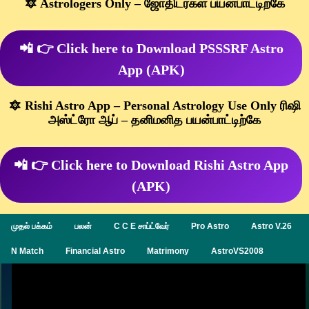
🔯 Astrologers Only – ஜோதிடர்கள் பயன்பாட்டிற்கே
📲 👉 Click here to Download PSSSRF Astro
App (APK)
🔯 Rishi Astro App – Personal Astrology Use Only ரிஷி
அஸ்ட்ரோ ஆப் – தனிமனித பயன்பாட்டிற்கே
📲 👉 Click here to Download Rishi Astro App
(APK)
முதல் பக்கம்
பலன்
C C E சாப்ட்வேர்
Pro Astro
Astro V.26
N Match
Financial Astro
Matrimony
AstroVS2008