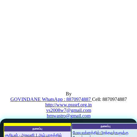
By
GOVINDANE WhatsApp : 8870974887
Cell: 8870974887
http://www.psssrf.org.in
vs2008w7@gmail.com
bmwastro@gmail.com
தலைப்பு
தலைப்பு
மேஷ லக்னத்தில் பிறந்தவர்களுக்கு
சூரியன் - அசுவனி 1 ஆம் பாதத்தில்