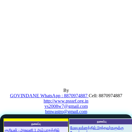
By
GOVINDANE WhatsApp : 8870974887
Cell: 8870974887
http://www.psssrf.org.in
vs2008w7@gmail.com
bmwastro@gmail.com
தலைப்பு
தலைப்பு
மேஷ லக்னத்தில் பிறந்தவர்களுக்கு
சூரியன் - அசுவனி 1 ஆம் பாதத்தில்