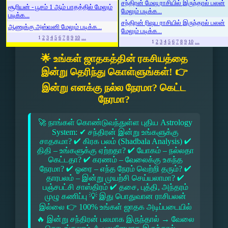
சந்திரன் மேஷ ராசியில் இருந்தால் பலன்
சூரியன் - பூசம் 1 ஆம் பாதத்தில் மேலும்
மேலும் படிக்க...
படிக்க...
சந்திரன் ரிஷப ராசியில் இருந்தால் பலன்
ஆணுக்கு அஸ்வனி மேலும் படிக்க...
மேலும் படிக்க...
1
2
3
4
5
6
7
8
9
10
...
1
2
3
4
5
6
7
8
9
10
...
🌟 உங்கள் ஜாதகத்தின் ரகசியத்தை
இன்று தெரிந்து கொள்ளுங்கள்! 👉
இன்று எனக்கு நல்ல நேரமா? கெட்ட
நேரமா?
🚀 நாங்கள் கொண்டுவந்துள்ள புதிய Astrology
System: ✔ சந்திரன் இன்று உங்களுக்கு
சாதகமா? ✔ கிரக பலம் (Shadbala Analysis) ✔
திதி – உங்களுக்கு ஏற்றதா? ✔ யோகம் – நல்லதா
கெட்டதா? ✔ கரணம் – வேலைக்கு உகந்த
நேரமா? ✔ ஓரை – எந்த நேரம் வெற்றி தரும்? ✔
தாரபலம் – இன்று முயற்சி செய்யலாமா? ✔
பஞ்சபட்சி சாஸ்திரம் ✔ தசை, புத்தி, அந்தரம்
முழு கணிப்பு 💡 இது பொதுவான ராசிபலன்
இல்லை 👉 100% உங்கள் ஜாதக அடிப்படையில்
🔥 இன்று சந்திரன் பலமாக இருந்தால் → வேலை