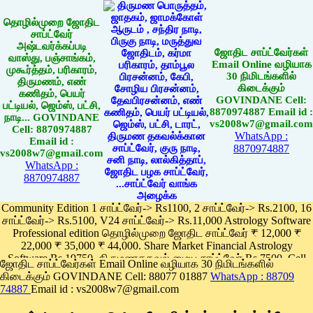
தொழில்முறை ஜோதிட
சாப்ட்வேர்
அஷ்டவர்க்கப்படி
ஜோதிட சாப்ட்வேர்கள்
வாஸ்து, பஞ்சாங்கம்,
Email Online வழியாக
முகூர்த்தம், பரிகாரம்,
30 நிமிடங்களில்
திருமணம், எண்
கிடைக்கும்
கணிதம், பெயர்
GOVINDANE Cell:
பட்டியல், ஜெம்ஸ், பட்சி,
8870974887 Email id :
நாடி... GOVINDANE
vs2008w7@gmail.com
Cell: 8870974887
WhatsApp :
Email id :
8870974887
vs2008w7@gmail.com
WhatsApp :
8870974887
Community Edition 1 சாப்ட்வேர்-> Rs1100, 2 சாப்ட்வேர்-> Rs.2100, 16
சாப்ட்வேர்-> Rs.5100, V24 சாப்ட்வேர்-> Rs.11,000 Astrology Software
Professional edition தொழில்முறை ஜோதிட சாப்ட்வேர் ₹ 12,000 ₹
22,000 ₹ 35,000 ₹ 44,000. Share Market Financial Astrology
Software Rs.19750, திருமணதகவல் மைய சாப்ட்வேர் Rs.7500, Cell
ஜோதிட சாப்ட்வேர்கள் Email Online வழியாக 30 நிமிடங்களில்
Phone App Rs. 1100
கிடைக்கும் GOVINDANE Cell: 88077 01887
WhatsApp : 88709
Pay online
74887
Email id : vs2008w7@gmail.com