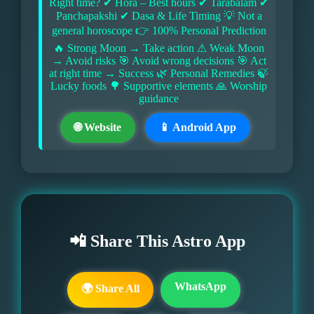
Right time? ✔ Hora – Best hours ✔ Tarabalam ✔
Panchapakshi ✔ Dasa & Life Timing 💡 Not a
general horoscope 👉 100% Personal Prediction
🔥 Strong Moon → Take action ⚠ Weak Moon
→ Avoid risks 🎯 Avoid wrong decisions 🎯 Act
at right time → Success 🌿 Personal Remedies 🍃
Lucky foods 🌳 Supportive elements 🙏 Worship
guidance
🌐 Website
📱 Android App
📲 Share This Astro App
WhatsApp
🌍 Share All