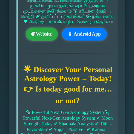
தொடங்கலாம் ⚠ பலவீனமாக இருந்தால் →
முக்கிய முடிவு தவிர்க்கவும் 🎯 தவறான
முடிவுகளை தவிர்க்கலாம் 🎯 சரியான நேரம் →
வெற்றி 🌿 தனிப்பட்ட பரிகாரங்கள் 🍃 நல்ல உணவு
🌳 அதிர்ஷ்ட மரம் 🙏 வழிபட வேண்டிய தெய்வம்
🌐 Website
📱 Android App
🌟 Discover Your Personal
Astrology Power – Today!
👉 Is today good for me…
or not?
🚀 Powerful Next-Gen Astrology System 🚀
Powerful Next-Gen Astrology System ✔ Moon
Strength Today ✔ Shadbala Analysis ✔ Tithi –
Favorable? ✔ Yoga – Positive? ✔ Karana –