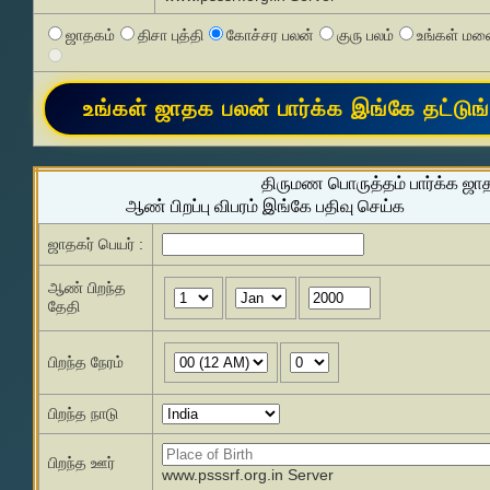
ஜாதகம்
திசா புத்தி
கோச்சர பலன்
குரு பலம்
உங்கள் மனை
திருமண பொருத்தம் பார்க்க ஜா
ஆண் பிறப்பு விபரம் இங்கே பதிவு செய்க
ஜாதகர் பெயர் :
ஆண் பிறந்த
தேதி
பிறந்த நேரம்
பிறந்த நாடு
பிறந்த ஊர்
www.psssrf.org.in Server