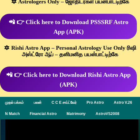
🔯 Astrologers Only – ஜோதிடர்கள் பயன்பாட்டிற்கே
📲 👉 Click here to Download PSSSRF Astro
App (APK)
🔯 Rishi Astro App – Personal Astrology Use Only ரிஷி
அஸ்ட்ரோ ஆப் – தனிமனித பயன்பாட்டிற்கே
📲 👉 Click here to Download Rishi Astro App
(APK)
முதல் பக்கம்
பலன்
C C E சாப்ட்வேர்
Pro Astro
Astro V.26
N Match
Financial Astro
Matrimony
AstroVS2008