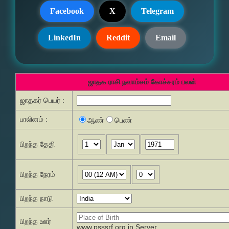
Facebook
X
Telegram
LinkedIn
Reddit
Email
ஜாதக ராசி நவாம்சம் கோச்சரம் பலன்
ஜாதகர் பெயர் :
பாலினம் :
ஆண்
பெண்
பிறந்த தேதி
பிறந்த நேரம்
பிறந்த நாடு
பிறந்த ஊர்
www.psssrf.org.in Server