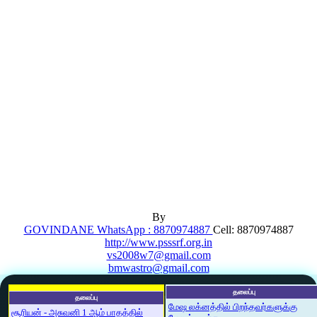
By
GOVINDANE WhatsApp : 8870974887
Cell: 8870974887
http://www.psssrf.org.in
vs2008w7@gmail.com
bmwastro@gmail.com
தலைப்பு
தலைப்பு
மேஷ லக்னத்தில் பிறந்தவர்களுக்கு
சூரியன் - அசுவனி 1 ஆம் பாதத்தில்