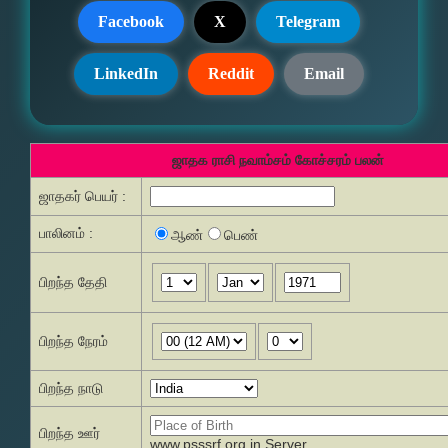
Facebook
X
Telegram
LinkedIn
Reddit
Email
ஜாதக ராசி நவாம்சம் கோச்சரம் பலன்
ஜாதகர் பெயர் :
பாலினம் :
ஆண்
பெண்
பிறந்த தேதி
பிறந்த நேரம்
பிறந்த நாடு
பிறந்த ஊர்
www.psssrf.org.in Server