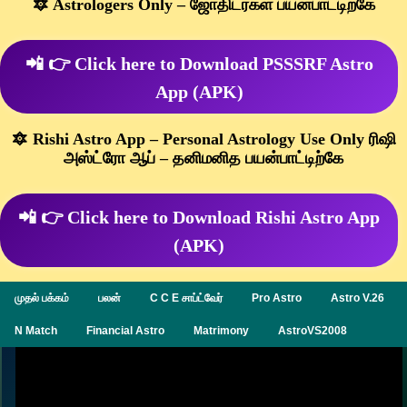
🔯 Astrologers Only – ஜோதிடர்கள் பயன்பாட்டிற்கே
📲 👉 Click here to Download PSSSRF Astro
App (APK)
🔯 Rishi Astro App – Personal Astrology Use Only ரிஷி
அஸ்ட்ரோ ஆப் – தனிமனித பயன்பாட்டிற்கே
📲 👉 Click here to Download Rishi Astro App
(APK)
முதல் பக்கம்
பலன்
C C E சாப்ட்வேர்
Pro Astro
Astro V.26
N Match
Financial Astro
Matrimony
AstroVS2008