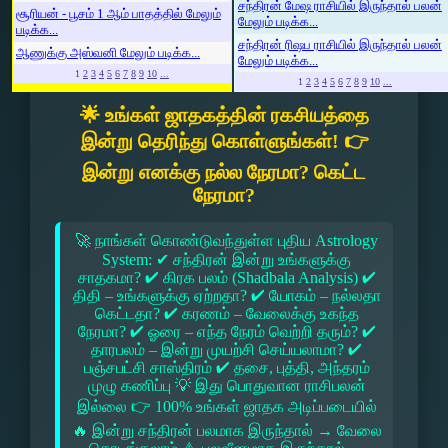
சந்திரன் மேஷ ராசியில் இருந்தால் பலன்
சூரியன் - பூசம் 1 ஆம் பாதத்தில் மேலும்
மேலும் படிக்க...
படிக்க...
சந்திரன் ரிஷப ராசியில் இருந்தால் பலன்
ஆணுக்கு அஸ்வனி மேலும் படிக்க...
மேலும் படிக்க...
1
2
3
4
5
6
7
8
9
10
...
1
2
3
4
5
6
7
8
9
10
...
🌟 உங்கள் ஜாதகத்தின் ரகசியத்தை
இன்று தெரிந்து கொள்ளுங்கள்! 👉
இன்று எனக்கு நல்ல நேரமா? கெட்ட
நேரமா?
🚀 நாங்கள் கொண்டுவந்துள்ள புதிய Astrology
System: ✔ சந்திரன் இன்று உங்களுக்கு
சாதகமா? ✔ கிரக பலம் (Shadbala Analysis) ✔
திதி – உங்களுக்கு ஏற்றதா? ✔ யோகம் – நல்லதா
கெட்டதா? ✔ கரணம் – வேலைக்கு உகந்த
நேரமா? ✔ ஓரை – எந்த நேரம் வெற்றி தரும்? ✔
தாரபலம் – இன்று முயற்சி செய்யலாமா? ✔
பஞ்சபட்சி சாஸ்திரம் ✔ தசை, புத்தி, அந்தரம்
முழு கணிப்பு 💡 இது பொதுவான ராசிபலன்
இல்லை 👉 100% உங்கள் ஜாதக அடிப்படையில்
🔥 இன்று சந்திரன் பலமாக இருந்தால் → வேலை