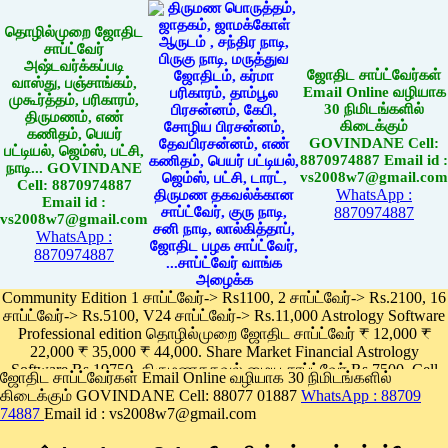
தொழில்முறை ஜோதிட
சாப்ட்வேர்
அஷ்டவர்க்கப்படி
ஜோதிட சாப்ட்வேர்கள்
வாஸ்து, பஞ்சாங்கம்,
Email Online வழியாக
முகூர்த்தம், பரிகாரம்,
30 நிமிடங்களில்
திருமணம், எண்
கிடைக்கும்
கணிதம், பெயர்
GOVINDANE Cell:
பட்டியல், ஜெம்ஸ், பட்சி,
8870974887 Email id :
நாடி... GOVINDANE
vs2008w7@gmail.com
Cell: 8870974887
WhatsApp :
Email id :
8870974887
vs2008w7@gmail.com
WhatsApp :
8870974887
Community Edition 1 சாப்ட்வேர்-> Rs1100, 2 சாப்ட்வேர்-> Rs.2100, 16
சாப்ட்வேர்-> Rs.5100, V24 சாப்ட்வேர்-> Rs.11,000 Astrology Software
Professional edition தொழில்முறை ஜோதிட சாப்ட்வேர் ₹ 12,000 ₹
22,000 ₹ 35,000 ₹ 44,000. Share Market Financial Astrology
Software Rs.19750, திருமணதகவல் மைய சாப்ட்வேர் Rs.7500, Cell
ஜோதிட சாப்ட்வேர்கள் Email Online வழியாக 30 நிமிடங்களில்
Phone App Rs. 1100
கிடைக்கும் GOVINDANE Cell: 88077 01887
WhatsApp : 88709
Pay online
74887
Email id : vs2008w7@gmail.com