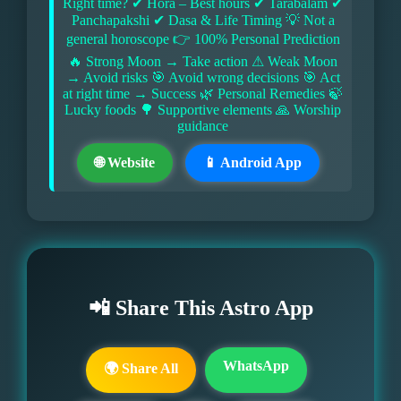
Right time? ✔ Hora – Best hours ✔ Tarabalam ✔
Panchapakshi ✔ Dasa & Life Timing 💡 Not a
general horoscope 👉 100% Personal Prediction
🔥 Strong Moon → Take action ⚠ Weak Moon
→ Avoid risks 🎯 Avoid wrong decisions 🎯 Act
at right time → Success 🌿 Personal Remedies 🍃
Lucky foods 🌳 Supportive elements 🙏 Worship
guidance
🌐 Website
📱 Android App
📲 Share This Astro App
WhatsApp
🌍 Share All