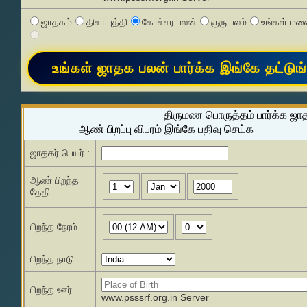
ஜாதகம்
திசா புத்தி
கோச்சர பலன்
குரு பலம்
உங்கள் மனை
திருமண பொருத்தம் பார்க்க ஜா
ஆண் பிறப்பு விபரம் இங்கே பதிவு செய்க
ஜாதகர் பெயர் :
ஆண் பிறந்த
தேதி
பிறந்த நேரம்
பிறந்த நாடு
பிறந்த ஊர்
www.psssrf.org.in Server