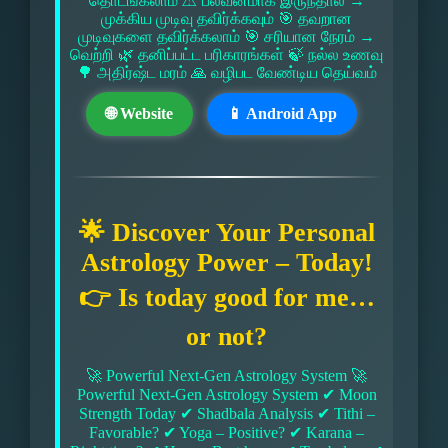
தொடங்கலாம் ⚠ பலவீனமாக இருந்தால் →
முக்கிய முடிவு தவிர்க்கவும் 🎯 தவறான
முடிவுகளை தவிர்க்கலாம் 🎯 சரியான நேரம் →
வெற்றி 🌿 தனிப்பட்ட பரிகாரங்கள் 🍃 நல்ல உணவு
🌳 அதிர்ஷ்ட மரம் 🙏 வழிபட வேண்டிய தெய்வம்
🌐 Website
📱 Android App
🌟 Discover Your Personal
Astrology Power – Today!
👉 Is today good for me…
or not?
🚀 Powerful Next-Gen Astrology System 🚀
Powerful Next-Gen Astrology System ✔ Moon
Strength Today ✔ Shadbala Analysis ✔ Tithi –
Favorable? ✔ Yoga – Positive? ✔ Karana –