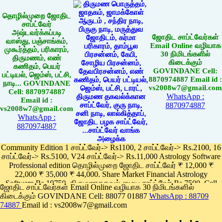
தொழில்முறை ஜோதிட
சாப்ட்வேர்
அஷ்டவர்க்கப்படி
ஜோதிட சாப்ட்வேர்கள்
வாஸ்து, பஞ்சாங்கம்,
Email Online வழியாக
முகூர்த்தம், பரிகாரம்,
30 நிமிடங்களில்
திருமணம், எண்
கிடைக்கும்
கணிதம், பெயர்
GOVINDANE Cell:
பட்டியல், ஜெம்ஸ், பட்சி,
8870974887 Email id :
நாடி... GOVINDANE
vs2008w7@gmail.com
Cell: 8870974887
WhatsApp :
Email id :
8870974887
vs2008w7@gmail.com
WhatsApp :
8870974887
Community Edition 1 சாப்ட்வேர்-> Rs1100, 2 சாப்ட்வேர்-> Rs.2100, 16
சாப்ட்வேர்-> Rs.5100, V24 சாப்ட்வேர்-> Rs.11,000 Astrology Software
Professional edition தொழில்முறை ஜோதிட சாப்ட்வேர் ₹ 12,000 ₹
22,000 ₹ 35,000 ₹ 44,000. Share Market Financial Astrology
Software Rs.19750, திருமணதகவல் மைய சாப்ட்வேர் Rs.7500, Cell
ஜோதிட சாப்ட்வேர்கள் Email Online வழியாக 30 நிமிடங்களில்
Phone App Rs. 1100
கிடைக்கும் GOVINDANE Cell: 88077 01887
WhatsApp : 88709
Pay online
74887
Email id : vs2008w7@gmail.com