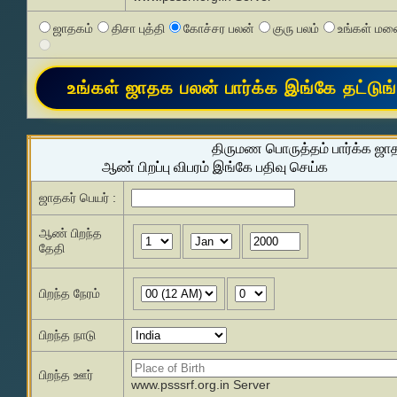
ஜாதகம்
திசா புத்தி
கோச்சர பலன்
குரு பலம்
உங்கள் மனை
திருமண பொருத்தம் பார்க்க ஜா
ஆண் பிறப்பு விபரம் இங்கே பதிவு செய்க
ஜாதகர் பெயர் :
ஆண் பிறந்த
தேதி
பிறந்த நேரம்
பிறந்த நாடு
பிறந்த ஊர்
www.psssrf.org.in Server