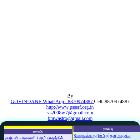
By
GOVINDANE WhatsApp : 8870974887
Cell: 8870974887
http://www.psssrf.org.in
vs2008w7@gmail.com
bmwastro@gmail.com
தலைப்பு
தலைப்பு
மேஷ லக்னத்தில் பிறந்தவர்களுக்கு
சூரியன் - அசுவனி 1 ஆம் பாதத்தில்