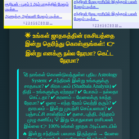
சந்திரன் மேஷ ராசியில் இருந்தால் பலன்
சூரியன் - பூசம் 1 ஆம் பாதத்தில் மேலும்
மேலும் படிக்க...
படிக்க...
சந்திரன் ரிஷப ராசியில் இருந்தால் பலன்
ஆணுக்கு அஸ்வனி மேலும் படிக்க...
மேலும் படிக்க...
1
2
3
4
5
6
7
8
9
10
...
1
2
3
4
5
6
7
8
9
10
...
🌟 உங்கள் ஜாதகத்தின் ரகசியத்தை
இன்று தெரிந்து கொள்ளுங்கள்! 👉
இன்று எனக்கு நல்ல நேரமா? கெட்ட
நேரமா?
🚀 நாங்கள் கொண்டுவந்துள்ள புதிய Astrology
System: ✔ சந்திரன் இன்று உங்களுக்கு
சாதகமா? ✔ கிரக பலம் (Shadbala Analysis) ✔
திதி – உங்களுக்கு ஏற்றதா? ✔ யோகம் – நல்லதா
கெட்டதா? ✔ கரணம் – வேலைக்கு உகந்த
நேரமா? ✔ ஓரை – எந்த நேரம் வெற்றி தரும்? ✔
தாரபலம் – இன்று முயற்சி செய்யலாமா? ✔
பஞ்சபட்சி சாஸ்திரம் ✔ தசை, புத்தி, அந்தரம்
முழு கணிப்பு 💡 இது பொதுவான ராசிபலன்
இல்லை 👉 100% உங்கள் ஜாதக அடிப்படையில்
🔥 இன்று சந்திரன் பலமாக இருந்தால் → வேலை