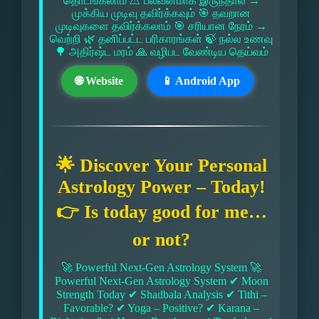
தொடங்கலாம் ⚠ பலவீனமாக இருந்தால் →
முக்கிய முடிவு தவிர்க்கவும் 🎯 தவறான
முடிவுகளை தவிர்க்கலாம் 🎯 சரியான நேரம் →
வெற்றி 🌿 தனிப்பட்ட பரிகாரங்கள் 🍃 நல்ல உணவு
🌳 அதிர்ஷ்ட மரம் 🙏 வழிபட வேண்டிய தெய்வம்
🌐 Website
📱 Android App
🌟 Discover Your Personal
Astrology Power – Today!
👉 Is today good for me…
or not?
🚀 Powerful Next-Gen Astrology System 🚀
Powerful Next-Gen Astrology System ✔ Moon
Strength Today ✔ Shadbala Analysis ✔ Tithi –
Favorable? ✔ Yoga – Positive? ✔ Karana –