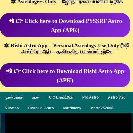
🔯 Astrologers Only – ஜோதிடர்கள் பயன்பாட்டிற்கே
📲 👉 Click here to Download PSSSRF Astro
App (APK)
🔯 Rishi Astro App – Personal Astrology Use Only ரிஷி
அஸ்ட்ரோ ஆப் – தனிமனித பயன்பாட்டிற்கே
📲 👉 Click here to Download Rishi Astro App
(APK)
முதல் பக்கம்
பலன்
C C E சாப்ட்வேர்
Pro Astro
Astro V.26
N Match
Financial Astro
Matrimony
AstroVS2008