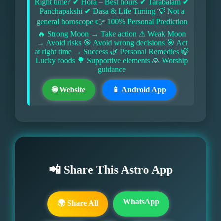
Right time? ✔ Hora – Best hours ✔ Tarabalam ✔
Panchapakshi ✔ Dasa & Life Timing 💡 Not a
general horoscope 👉 100% Personal Prediction
🔥 Strong Moon → Take action ⚠ Weak Moon
→ Avoid risks 🎯 Avoid wrong decisions 🎯 Act
at right time → Success 🌿 Personal Remedies 🍃
Lucky foods 🌳 Supportive elements 🙏 Worship
guidance
🌐 Website
📱 Android App
📲 Share This Astro App
WhatsApp
🌍 Share All