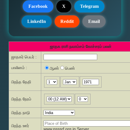
Facebook
X
Telegram
LinkedIn
Reddit
Email
ஜாதக ராசி நவாம்சம் கோச்சரம் பலன்
ஜாதகர் பெயர் :
பாலினம் :
ஆண்
பெண்
பிறந்த தேதி
பிறந்த நேரம்
பிறந்த நாடு
பிறந்த ஊர்
www.psssrf.org.in Server