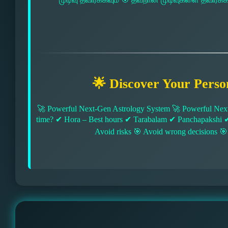
🌟 Discover Your Perso
🚀 Powerful Next-Gen Astrology System 🚀 Powerful Next
time? ✔ Hora – Best hours ✔ Tarabalam ✔ Panchapakshi 
Avoid risks 🎯 Avoid wrong decisions 🎯