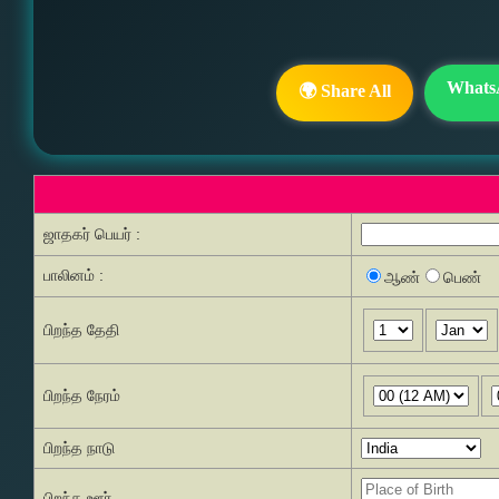
Whats
🌍 Share All
ஜாதகர் பெயர் :
பாலினம் :
ஆண்
பெண்
பிறந்த தேதி
பிறந்த நேரம்
பிறந்த நாடு
பிறந்த ஊர்