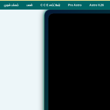
முதல் பக்கம்
பலன்
C C E சாப்ட்வேர்
Pro Astro
Astro V.26