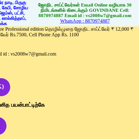
ஜோதிட சாப்ட்வேர்கள் Email Online வழியாக 30
நிமிடங்களில் கிடைக்கும் GOVINDANE Cell:
8870974887 Email id : vs2008w7@gmail.com
WhatsApp : 8870974887
ware Professional edition தொழில்முறை ஜோதிட சாப்ட்வேர் ₹ 12,000 ₹
வேர் Rs.7500, Cell Phone App Rs. 1100
l id : vs2008w7@gmail.com
K)
னித பயன்பாட்டிற்கே
)