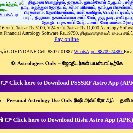
கூர்த்தம்,
டி...
WhatsApp
 16 சாப்ட்வேர்-> Rs.5100, V24 சாப்ட்வேர்-> Rs.11,000 Astrology Soft
et Financial Astrology Software Rs.19750, திருமணதகவல் மைய சாப்ட்
Pay online
க்கும் GOVINDANE Cell: 88077 01887
WhatsApp : 88709 74887
Emai
🔯 Astrologers Only – ஜோதிடர்கள் பயன்பாட்டிற்கே
 👉 Click here to Download PSSSRF Astro App (AP
p – Personal Astrology Use Only ரிஷி அஸ்ட்ரோ ஆப் – தனிம
 👉 Click here to Download Rishi Astro App (APK