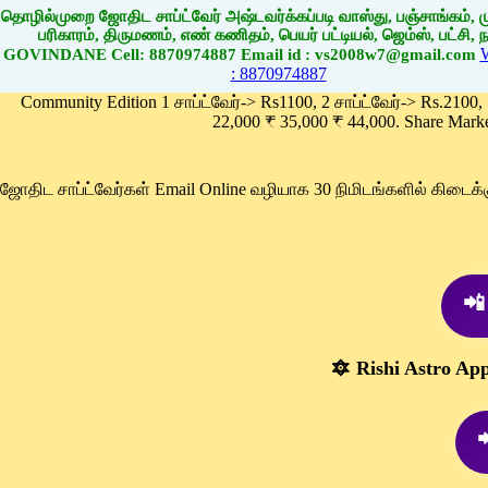
தொழில்முறை ஜோதிட சாப்ட்வேர் அஷ்டவர்க்கப்படி வாஸ்து, பஞ்சாங்கம், மு
பரிகாரம், திருமணம், எண் கணிதம், பெயர் பட்டியல், ஜெம்ஸ், பட்சி, நா
GOVINDANE Cell: 8870974887 Email id : vs2008w7@gmail.com
: 8870974887
Community Edition 1 சாப்ட்வேர்-> Rs1100, 2 சாப்ட்வேர்-> Rs.2100,
22,000 ₹ 35,000 ₹ 44,000. Share Mark
ஜோதிட சாப்ட்வேர்கள் Email Online வழியாக 30 நிமிடங்களில் கிடை
📲
🔯 Rishi Astro Ap
