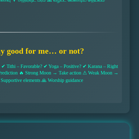
ay good for me… or not?
 Tithi – Favorable? ✔ Yoga – Positive? ✔ Karana – Right
l Prediction 🔥 Strong Moon → Take action ⚠ Weak Moon →
 Supportive elements 🙏 Worship guidance