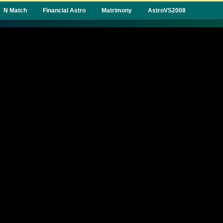
N Match
Financial Astro
Matrimony
AstroVS2008