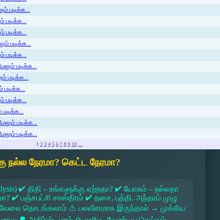
ம் படிக்க...
 படிக்க...
் படிக்க...
ம் படிக்க...
 படிக்க...
லும் படிக்க...
் படிக்க...
 படிக்க...
் படிக்க...
படிக்க...
ேலும் படிக்க...
ேலும் படிக்க...
1
2
3
4
5
6
7
8
9
10
...
ு நல்ல நேரமா? கெட்ட நேரமா?
lysis) ✔ திதி – உங்களுக்கு ஏற்றதா? ✔ யோகம் – நல்லதா
 ✔ பஞ்சபட்சி சாஸ்திரம் ✔ தசை, புத்தி, அந்தரம் முழு
 → வேலை தொடங்கலாம் ⚠ பலவீனமாக இருந்தால் → முக்கிய
ல உணவு 🌳 அதிர்ஷ்ட மரம் 🙏 வழிபட வேண்டிய தெய்வம்