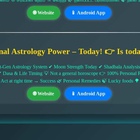
🌐 Website
📱 Android App
nal Astrology Power – Today! 👉 Is tod
-Gen Astrology System ✔ Moon Strength Today ✔ Shadbala Analysis ✔
✔ Dasa & Life Timing 💡 Not a general horoscope 👉 100% Persona
 Act at right time → Success 🌿 Personal Remedies 🍃 Lucky foods 🌳
🌐 Website
📱 Android App