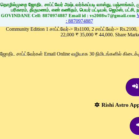
தொழில்முறை ஜோதிட சாப்ட்வேர் அஷ்டவர்க்கப்படி வாஸ்து, பஞ்சாங்கம், மு
பரிகாரம், திருமணம், எண் கணிதம், பெயர் பட்டியல், ஜெம்ஸ், பட்சி, நா
GOVINDANE Cell: 8870974887 Email id : vs2008w7@gmail.com
: 8870974887
Community Edition 1 சாப்ட்வேர்-> Rs1100, 2 சாப்ட்வேர்-> Rs.2100,
22,000 ₹ 35,000 ₹ 44,000. Share Mark
ஜோதிட சாப்ட்வேர்கள் Email Online வழியாக 30 நிமிடங்களில் கிடை
📲
🔯 Rishi Astro Ap
