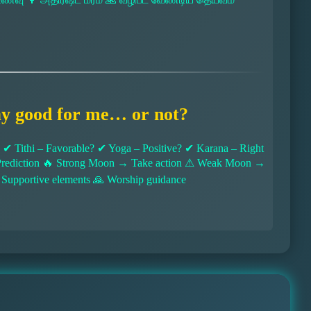
ay good for me… or not?
 Tithi – Favorable? ✔ Yoga – Positive? ✔ Karana – Right
l Prediction 🔥 Strong Moon → Take action ⚠ Weak Moon →
 Supportive elements 🙏 Worship guidance