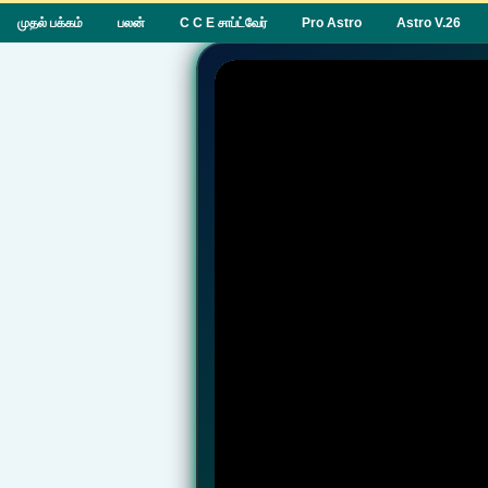
முதல் பக்கம்
பலன்
C C E சாப்ட்வேர்
Pro Astro
Astro V.26