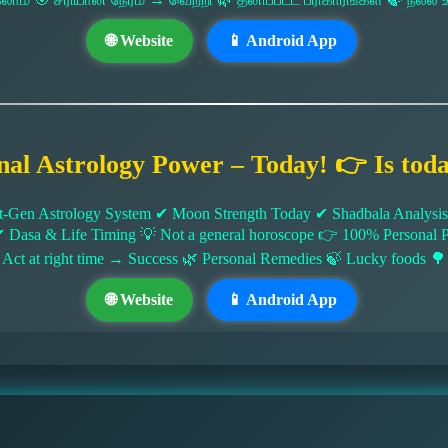
🌐 Website
📱 Android App
nal Astrology Power – Today! 👉 Is tod
-Gen Astrology System ✔ Moon Strength Today ✔ Shadbala Analysis ✔
✔ Dasa & Life Timing 💡 Not a general horoscope 👉 100% Persona
 Act at right time → Success 🌿 Personal Remedies 🍃 Lucky foods 🌳
🌐 Website
📱 Android App