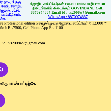
ஜோதிட சாப்ட்வேர்கள் Email Online வழியாக 30
நிமிடங்களில் கிடைக்கும் GOVINDANE Cell:
8870974887 Email id : vs2008w7@gmail.com
WhatsApp : 8870974887
ware Professional edition தொழில்முறை ஜோதிட சாப்ட்வேர் ₹ 12,000 ₹
வேர் Rs.7500, Cell Phone App Rs. 1100
l id : vs2008w7@gmail.com
K)
னித பயன்பாட்டிற்கே
)