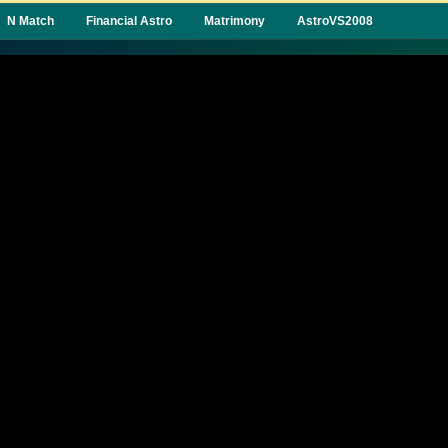
N Match
Financial Astro
Matrimony
AstroVS2008