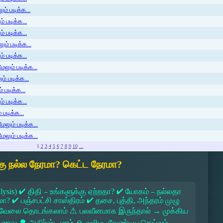
ம் படிக்க...
 படிக்க...
் படிக்க...
ம் படிக்க...
 படிக்க...
லும் படிக்க...
் படிக்க...
 படிக்க...
் படிக்க...
படிக்க...
ேலும் படிக்க...
ேலும் படிக்க...
1
2
3
4
5
6
7
8
9
10
...
ு நல்ல நேரமா? கெட்ட நேரமா?
lysis) ✔ திதி – உங்களுக்கு ஏற்றதா? ✔ யோகம் – நல்லதா
 ✔ பஞ்சபட்சி சாஸ்திரம் ✔ தசை, புத்தி, அந்தரம் முழு
 → வேலை தொடங்கலாம் ⚠ பலவீனமாக இருந்தால் → முக்கிய
ல உணவு 🌳 அதிர்ஷ்ட மரம் 🙏 வழிபட வேண்டிய தெய்வம்