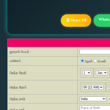
Whats
🌍 Share All
ஜாதகர் பெயர் :
பாலினம் :
ஆண்
பெண்
பிறந்த தேதி
பிறந்த நேரம்
பிறந்த நாடு
பிறந்த ஊர்