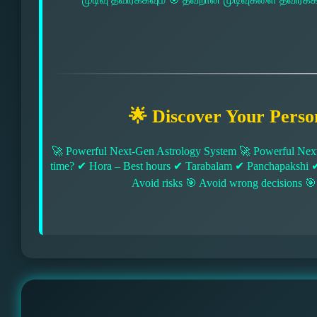
🌟 Discover Your Perso
🚀 Powerful Next-Gen Astrology System 🚀 Powerful Next
time? ✔ Hora – Best hours ✔ Tarabalam ✔ Panchapakshi 
Avoid risks 🎯 Avoid wrong decisions 🎯