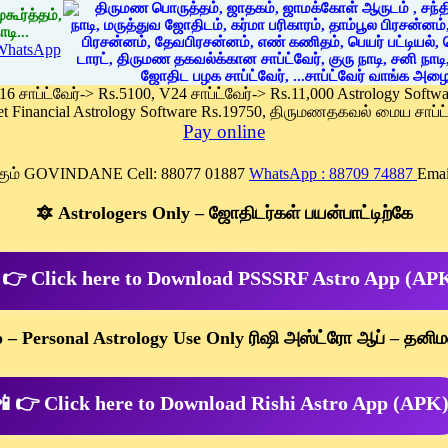
கூர்த்தம்,
டி...
WhatsApp
 16 சாப்ட்வேர்-> Rs.5100, V24 சாப்ட்வேர்-> Rs.11,000 Astrology Soft
et Financial Astrology Software Rs.19750, திருமணதகவல் மைய சாப்ட்
Pay online
க்கும் GOVINDANE Cell: 88077 01887
WhatsApp : 88709 74887
Emai
🔯 Astrologers Only – ஜோதிடர்கள் பயன்பாட்டிற்கே
 👉 Click here to Download PSSSRF Astro App (AP
p – Personal Astrology Use Only ரிஷி அஸ்ட்ரோ ஆப் – தனிம
 👉 Click here to Download Rishi Astro App (APK