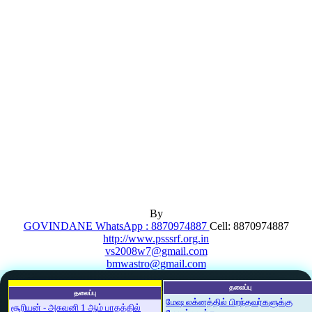
By
GOVINDANE WhatsApp : 8870974887
Cell: 8870974887
http://www.psssrf.org.in
vs2008w7@gmail.com
bmwastro@gmail.com
தலைப்பு
தலைப்பு
மேஷ லக்னத்தில் பிறந்தவர்களுக்கு
சூரியன் - அசுவனி 1 ஆம் பாதத்தில்