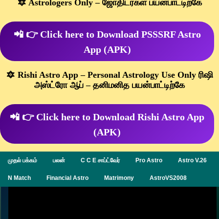
🔯 Astrologers Only – ஜோதிடர்கள் பயன்பாட்டிற்கே
📲 👉 Click here to Download PSSSRF Astro
App (APK)
🔯 Rishi Astro App – Personal Astrology Use Only ரிஷி
அஸ்ட்ரோ ஆப் – தனிமனித பயன்பாட்டிற்கே
📲 👉 Click here to Download Rishi Astro App
(APK)
முதல் பக்கம்
பலன்
C C E சாப்ட்வேர்
Pro Astro
Astro V.26
N Match
Financial Astro
Matrimony
AstroVS2008