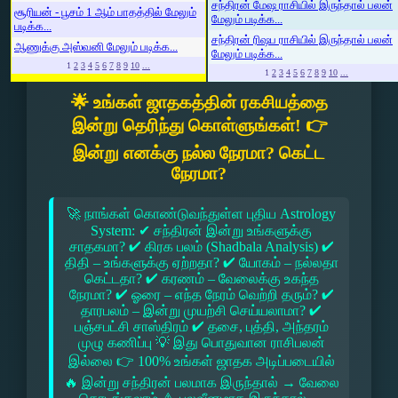
சந்திரன் மேஷ ராசியில் இருந்தால் பலன்
சூரியன் - பூசம் 1 ஆம் பாதத்தில் மேலும்
மேலும் படிக்க...
படிக்க...
சந்திரன் ரிஷப ராசியில் இருந்தால் பலன்
ஆணுக்கு அஸ்வனி மேலும் படிக்க...
மேலும் படிக்க...
1
2
3
4
5
6
7
8
9
10
...
1
2
3
4
5
6
7
8
9
10
...
🌟 உங்கள் ஜாதகத்தின் ரகசியத்தை
இன்று தெரிந்து கொள்ளுங்கள்! 👉
இன்று எனக்கு நல்ல நேரமா? கெட்ட
நேரமா?
🚀 நாங்கள் கொண்டுவந்துள்ள புதிய Astrology
System: ✔ சந்திரன் இன்று உங்களுக்கு
சாதகமா? ✔ கிரக பலம் (Shadbala Analysis) ✔
திதி – உங்களுக்கு ஏற்றதா? ✔ யோகம் – நல்லதா
கெட்டதா? ✔ கரணம் – வேலைக்கு உகந்த
நேரமா? ✔ ஓரை – எந்த நேரம் வெற்றி தரும்? ✔
தாரபலம் – இன்று முயற்சி செய்யலாமா? ✔
பஞ்சபட்சி சாஸ்திரம் ✔ தசை, புத்தி, அந்தரம்
முழு கணிப்பு 💡 இது பொதுவான ராசிபலன்
இல்லை 👉 100% உங்கள் ஜாதக அடிப்படையில்
🔥 இன்று சந்திரன் பலமாக இருந்தால் → வேலை