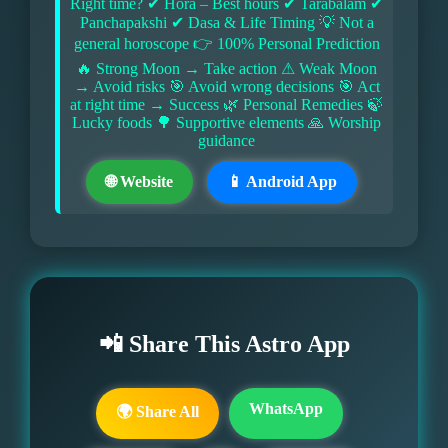
Right time? ✔ Hora – Best hours ✔ Tarabalam ✔
Panchapakshi ✔ Dasa & Life Timing 💡 Not a
general horoscope 👉 100% Personal Prediction
🔥 Strong Moon → Take action ⚠ Weak Moon
→ Avoid risks 🎯 Avoid wrong decisions 🎯 Act
at right time → Success 🌿 Personal Remedies 🍃
Lucky foods 🌳 Supportive elements 🙏 Worship
guidance
🌐 Website
📱 Android App
📲 Share This Astro App
WhatsApp
🌍 Share All