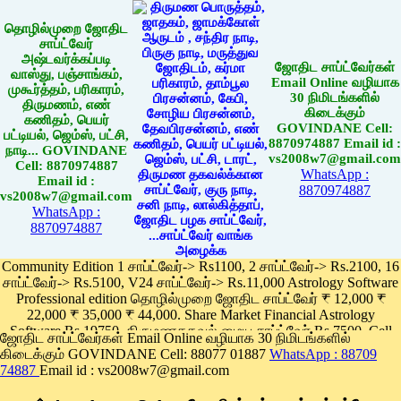
தொழில்முறை ஜோதிட
சாப்ட்வேர்
அஷ்டவர்க்கப்படி
ஜோதிட சாப்ட்வேர்கள்
வாஸ்து, பஞ்சாங்கம்,
Email Online வழியாக
முகூர்த்தம், பரிகாரம்,
30 நிமிடங்களில்
திருமணம், எண்
கிடைக்கும்
கணிதம், பெயர்
GOVINDANE Cell:
பட்டியல், ஜெம்ஸ், பட்சி,
8870974887 Email id :
நாடி... GOVINDANE
vs2008w7@gmail.com
Cell: 8870974887
WhatsApp :
Email id :
8870974887
vs2008w7@gmail.com
WhatsApp :
8870974887
Community Edition 1 சாப்ட்வேர்-> Rs1100, 2 சாப்ட்வேர்-> Rs.2100, 16
சாப்ட்வேர்-> Rs.5100, V24 சாப்ட்வேர்-> Rs.11,000 Astrology Software
Professional edition தொழில்முறை ஜோதிட சாப்ட்வேர் ₹ 12,000 ₹
22,000 ₹ 35,000 ₹ 44,000. Share Market Financial Astrology
Software Rs.19750, திருமணதகவல் மைய சாப்ட்வேர் Rs.7500, Cell
ஜோதிட சாப்ட்வேர்கள் Email Online வழியாக 30 நிமிடங்களில்
Phone App Rs. 1100
கிடைக்கும் GOVINDANE Cell: 88077 01887
WhatsApp : 88709
Pay online
74887
Email id : vs2008w7@gmail.com