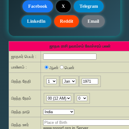
Facebook
X
Telegram
LinkedIn
Reddit
Email
ஜாதக ராசி நவாம்சம் கோச்சரம் பலன்
ஜாதகர் பெயர் :
பாலினம் :
ஆண்
பெண்
பிறந்த தேதி
பிறந்த நேரம்
பிறந்த நாடு
பிறந்த ஊர்
www.psssrf.org.in Server