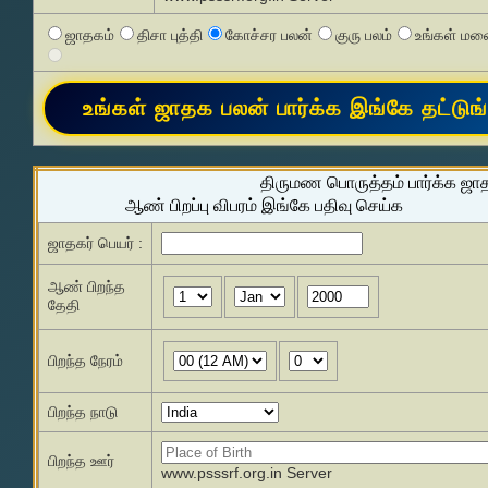
ஜாதகம்
திசா புத்தி
கோச்சர பலன்
குரு பலம்
உங்கள் மனை
திருமண பொருத்தம் பார்க்க ஜா
ஆண் பிறப்பு விபரம் இங்கே பதிவு செய்க
ஜாதகர் பெயர் :
ஆண் பிறந்த
தேதி
பிறந்த நேரம்
பிறந்த நாடு
பிறந்த ஊர்
www.psssrf.org.in Server