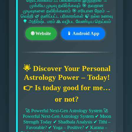
தொடங்கலாம் ⚠ பலவீனமாக இருந்தால் →
முக்கிய முடிவு தவிர்க்கவும் 🎯 தவறான
முடிவுகளை தவிர்க்கலாம் 🎯 சரியான நேரம் →
வெற்றி 🌿 தனிப்பட்ட பரிகாரங்கள் 🍃 நல்ல உணவு
🌳 அதிர்ஷ்ட மரம் 🙏 வழிபட வேண்டிய தெய்வம்
🌐 Website
📱 Android App
🌟 Discover Your Personal
Astrology Power – Today!
👉 Is today good for me…
or not?
🚀 Powerful Next-Gen Astrology System 🚀
Powerful Next-Gen Astrology System ✔ Moon
Strength Today ✔ Shadbala Analysis ✔ Tithi –
Favorable? ✔ Yoga – Positive? ✔ Karana –