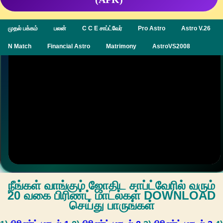
முதல் பக்கம்
பலன்
C C E சாப்ட்வேர்
Pro Astro
Astro V.26
N Match
Financial Astro
Matrimony
AstroVS2008
நீங்கள் வாங்கும் ஜோதிட சாப்ட்வேரில் வரும்
20 வகை பிரிண்ட் மாடல்கள் DOWNLOAD
செய்து பாருங்கள்