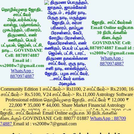
தொழில்முறை ஜோதிட
சாப்ட்வேர்
அஷ்டவர்க்கப்படி
ஜோதிட சாப்ட்வேர்கள்
வாஸ்து, பஞ்சாங்கம்,
Email Online வழியாக
முகூர்த்தம், பரிகாரம்,
30 நிமிடங்களில்
திருமணம், எண்
கிடைக்கும்
கணிதம், பெயர்
GOVINDANE Cell:
பட்டியல், ஜெம்ஸ், பட்சி,
8870974887 Email id :
நாடி... GOVINDANE
vs2008w7@gmail.com
Cell: 8870974887
WhatsApp :
Email id :
8870974887
vs2008w7@gmail.com
WhatsApp :
8870974887
Community Edition 1 சாப்ட்வேர்-> Rs1100, 2 சாப்ட்வேர்-> Rs.2100, 16
சாப்ட்வேர்-> Rs.5100, V24 சாப்ட்வேர்-> Rs.11,000 Astrology Software
Professional edition தொழில்முறை ஜோதிட சாப்ட்வேர் ₹ 12,000 ₹
22,000 ₹ 35,000 ₹ 44,000. Share Market Financial Astrology
Software Rs.19750, திருமணதகவல் மைய சாப்ட்வேர் Rs.7500, Cell
ஜோதிட சாப்ட்வேர்கள் Email Online வழியாக 30 நிமிடங்களில்
Phone App Rs. 1100
கிடைக்கும் GOVINDANE Cell: 88077 01887
WhatsApp : 88709
Pay online
74887
Email id : vs2008w7@gmail.com