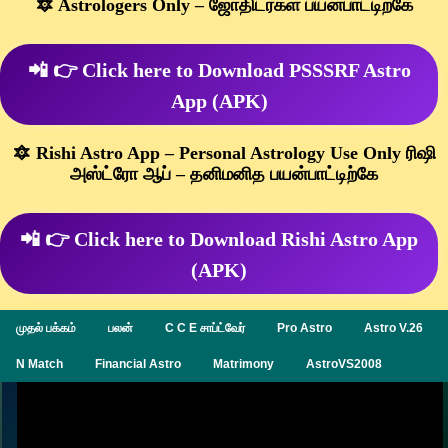
🔯 Astrologers Only – ஜோதிடர்கள் பயன்பாட்டிற்கே
📲 👉 Click here to Download PSSSRF Astro
App (APK)
🔯 Rishi Astro App – Personal Astrology Use Only ரிஷி
அஸ்ட்ரோ ஆப் – தனிமனித பயன்பாட்டிற்கே
📲 👉 Click here to Download Rishi Astro App
(APK)
முதல் பக்கம்
பலன்
C C E சாப்ட்வேர்
Pro Astro
Astro V.26
N Match
Financial Astro
Matrimony
AstroVS2008