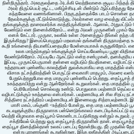
நின்றிருந்தார். அசுரகுலத்தை அடக்கி வெற்றிவாகை சூடிய அந்தத் திரு
அவர் திருப்பெயர் சூட்ட, மகிழ்ச்சியுடன் மீண்டும் ஆர்ப்பரித்த
கந்தவேளை வணங்கினான். பிறகு,தந்தைக்கே பாடம் சொன்ன தகப
தேவர்களுக்கு மீட்டுக்கொடுத்து, அவர்களை வாழ வைத்து விட்டீ
தங்களுக்குத் தாரைவார்க்க காத்திருக்கிறான். ஆனால், அதுமட்டு
வேண்டும் என நினைக்கிறோம்... என்று அவன் முருகனின் முகம் நோ
எனக் கேட்டார். முருகா, உலகில் உள்ள அனைத்தும் நீங்கள் தந்த ப
இருக்கிறது? இமைப்பொழுதும் மறவாமல் தங்களின் திருநாமத்தை உச
கூறி உங்களைத் தியானிப்பதையுமே மேன்மையாகக் கருதுகிறோம். எனவே
உலக மாந்தர்களும் உங்களுக்குச் செய்யவேண்டிய பூஜா வித
வேண்டுகிறோம். அப்படியே ஆகட்டும் என்ற சண்முகன், தனக்குரிய
இப்படி, முருகப்பெருமான் தன்னை வழிபடும் நியதிகளை, வழிபாட்ட
உத்தராயன புண்ணிய காலத்தின் துவக்கமாகிய தை மாதத்தில் என்ப
விசாக நட்சத்திரத்தின் பொருட்டு வைகாசி மாதமும், அவரை வளர்
பேறுபெற்றதுபோல தை மாதமும் புண்ணியம் பெற்றது. தைப்பூசத் 
உகந்ததாயிற்று என்று ஆன்றோர்கள் கூறுவார்கள். தை மாதத்தில் ம
பெரியோர்கள் சொல்வது உண்டு. பொதுவாக பவுர்ணமி தெய்வ வழி
வழிபாட்டுக்கும் உகந்தவை என்பார்கள். பவுர்ணமியுடன் சில சிறப்பு ந
சித்திரை நட்சத்திரம் பவுர்ணமியுடன் இணைவது சித்ராபவுர்ணமி. இப்
மாசி மகம், பங்குனி <உத்திரம் போன்று, தை மாத பவுர்ணமியும் 
கடவுளுக்குரிய திருநாளாக பன்னெடுங்காலம் கடைபிடிக்கப்பட்டு வ
வெற்றி விழாவாக தைப்பூசம் கொண்டாடப்படுகிறது என்றும் கூறுவர்
சக்திவேல் பெற்றது ஒரு தைப்பூசத் திருநாளின் தான். தைப்பூசத்து
தைப்பூச தினத்தில்தான் உலகப் படைப்பு தோன்றியது. நீர் முதலில் 
என்று புராணங்கள் கூறுகின்றன. இந்த ஐதீகத்தின் அடிப்படை