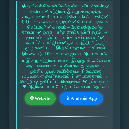
🚀 நாங்கள் கொண்டுவந்துள்ள புதிய Astrology
System: ✔ சந்திரன் இன்று உங்களுக்கு
சாதகமா? ✔ கிரக பலம் (Shadbala Analysis) ✔
திதி – உங்களுக்கு ஏற்றதா? ✔ யோகம் – நல்லதா
கெட்டதா? ✔ கரணம் – வேலைக்கு உகந்த
நேரமா? ✔ ஓரை – எந்த நேரம் வெற்றி தரும்? ✔
தாரபலம் – இன்று முயற்சி செய்யலாமா? ✔
பஞ்சபட்சி சாஸ்திரம் ✔ தசை, புத்தி, அந்தரம்
முழு கணிப்பு 💡 இது பொதுவான ராசிபலன்
இல்லை 👉 100% உங்கள் ஜாதக அடிப்படையில்
🔥 இன்று சந்திரன் பலமாக இருந்தால் → வேலை
தொடங்கலாம் ⚠ பலவீனமாக இருந்தால் →
முக்கிய முடிவு தவிர்க்கவும் 🎯 தவறான
முடிவுகளை தவிர்க்கலாம் 🎯 சரியான நேரம் →
வெற்றி 🌿 தனிப்பட்ட பரிகாரங்கள் 🍃 நல்ல உணவு
🌳 அதிர்ஷ்ட மரம் 🙏 வழிபட வேண்டிய தெய்வம்
🌐 Website
📱 Android App