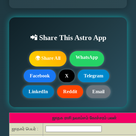
📲 Share This Astro App
WhatsApp
🌍 Share All
Facebook
X
Telegram
LinkedIn
Reddit
Email
ஜாதக ராசி நவாம்சம் கோச்சரம் பலன்
ஜாதகர் பெயர் :