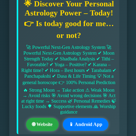
🌟 Discover Your Personal
Astrology Power – Today!
👉 Is today good for me…
or not?
🚀 Powerful Next-Gen Astrology System 🚀
Powerful Next-Gen Astrology System ✔ Moon
Strength Today ✔ Shadbala Analysis ✔ Tithi –
Favorable? ✔ Yoga – Positive? ✔ Karana –
Right time? ✔ Hora – Best hours ✔ Tarabalam ✔
Panchapakshi ✔ Dasa & Life Timing 💡 Not a
general horoscope 👉 100% Personal Prediction
🔥 Strong Moon → Take action ⚠ Weak Moon
→ Avoid risks 🎯 Avoid wrong decisions 🎯 Act
at right time → Success 🌿 Personal Remedies 🍃
Lucky foods 🌳 Supportive elements 🙏 Worship
guidance
🌐 Website
📱 Android App