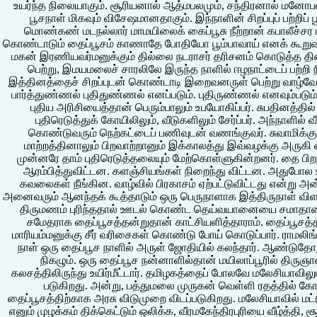
உயர்ந்த நிலையாகும். சூரியனால் ஆத்மபலமும், சந்திரனால் மனோபல
பூசநாள் மிகவும் விசேஷமானதாகும். இந்நாளின் சிறப்புப் பற்றிப் 
மொண்கண் மடநல்லார் மாமயிலைக் கைப்பூசு நீற்றான் கபாலீச்சர ம
கொண்டாடும் தைப்பூசம் காணாதே போதியோ பூம்பாவாய் எனக் கூறுவத
மகன் இரணியவர்மனுக்கும் தில்லை நடராசர் தரிசனம் கொடுத்த தின
பெற்று, இமயமலைச் சாரலிலே இருந்த நாளில் ஈழநாட்டைப் பற்ற
இத்தினத்தைச் சிறப்புடன் கொண்டாடி இறைவனருள் பெற்று வாழ்வோ
பார்த்துண்ணல் புதிதுண்ணல் எனப்படும். புதிருண்ணல் எனவும்படும
புதிய அரிசியைத்தான் பெரும்பாலும் உபயோகிப்பர். சுபதினத்த
புதிரெடுத்துக் கோயிலிலும், வீடுகளிலும் சேர்ப்பர். அந்நாளில
கொண்டுவரும் நெற்கட்டைப் பணிவுடன் வணங்குவர். சுவாமிக்குப்
மாற்றத்தினாலும் பிறவாற்றானும் இக்காலத்து இவ்வழக்கு அருகி வர
முன்னரே தாம் புதிரெடுத்தலையும் மேற்கொள்ளுகின்றனர். தை பிறந்
ஆரம்பித்துவிட்டன. களஞ்சியங்கள் நிறைந்து விட்டன. அதுபோல 
கவலைகள் நீங்கின. வாழ்வில் பிரகாசம் ஏற்பட்டுவிட்டது என்று அ
அனைவரும் ஆனந்தக் கூத்தாடும் ஒரு பெருநாளாக இத்திருநாள் விளங
திருமணம் புரிந்ததால் ஊடல் கொண்ட தெய்வயானையை சமாதானம்
சமேதராக தைப்பூசத்தன்றுதான் காட்சியளித்தாராம். தைப்பூசத்
மாரியம்மனுக்கு சீர் வரிசைகள் கொண்டு போய் கொடுப்பார். ராமலிங
நாள் ஒரு தைப்பூச நாளில் அருள் ஜோதியில் கலந்தார். ஆண்டுதோ
நிகழும். ஒரு தைப்பூச நன்னாளில்தான் மயிலாப்பூரில் திர
கலசத்திலிருந்து உயிர்மீட்டார். தமிழகத்தைப் போலவே மலேசியாவிலு
படுகிறது. அன்று, பத்துமலை முருகன் வெள்ளி ரதத்தில் க
தைப்பூசத்திற்காக அரசு விடுமுறை விடப்படுகிறது. மலேசியாவில் மட்
எனும் முழக்கம் திக்கெட்டும் ஒலிக்க, வீரமகேந்திரபுரியை வீழ்த்