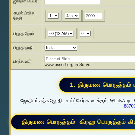
ஜாதகர் பெயர் :
ஆண் பிறந்த
தேதி
பிறந்த நேரம்
பிறந்த நாடு
பிறந்த ஊர்
www.psssrf.org.in Server
ஜோதிடம் கற்க ஜோதிட சாப்ட்வேர் கிடைக்கும். WhatsApp :
8870