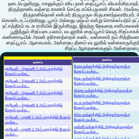
நடைபெறுகிறது. ஈசனுக்கும் உரிய நாள் தைப்பூசம். வியாக்கிரபாத
திருத்தாண்டவத்தை காணச் செய்த எம்பெருமான் சிவன். அவர்களுக
திருநாளில்தான் என்பார் திருமுருக கிருபானந்தவாரியார்.
கொண்டாடப்படுகிறது. பூசம் அல்லது புஷ்யம் என்று சொல்லப்படும் நட்ச
நட்சத்திரம் கடக ராசியில் இருக்கிறது. இதற்கு தேவதை சனிபகவான
பூஜித்தும் சிறப்படையலாம். வடலூரில் தைப்பூசம் வெகு சிறப்ப
கண்ணாடியில் அவன் தரிசனத்தைக் கண்ட வள்ளலார் தம் சித்திவளா
தைப்பூசம். ஆகையால், அன்றைய தினம் வடலூரில் வள்ளலாருக்குர
சிறப்பு ஆராதனைகளும் அன்னதானம
தலைப்பு
தலைப்பு
மேஷ லக்னத்தில் பிறந்தவர்களுக்கு
சூரியன் - அசுவனி 1 ஆம் பாதத்தில்
மேலும் படிக்க...
மேலும் படிக்க...
ரிஷப லக்னத்தில் பிறந்தவர்களுக்கு
சூரியன் - அசுவனி 2 ஆம் பாதத்தில்
மேலும் படிக்க...
மேலும் படிக்க...
மிதுன லக்னத்தில் பிறந்தவர்களுக்கு
சூரியன் - அசுவனி 3 ஆம் பாதத்தில்
மேலும் படிக்க...
மேலும் படிக்க...
கடக லக்னத்தில் பிறந்தவர்களுக்கு
சூரியன் - அசுவனி 4 ஆம் பாதத்தில்
மேலும் படிக்க...
மேலும் படிக்க...
சிம்ம லக்னத்தில் பிறந்தவர்களுக்கு
சூரியன் - பரணி 1 ஆம் பாதத்தில் மேலும்
மேலும் படிக்க...
படிக்க...
கன்னி லக்னத்தில் பிறந்தவர்களுக்கு
சூரியன் - பரணி 2 ஆம் பாதத்தில் மேலும்
மேலும் படிக்க...
படிக்க...
துலா லக்னத்தில் பிறந்தவர்களுக்கு