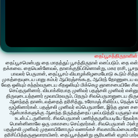
தைப்பூசத்திருநாளின் ச
தைப்பூசமென்பது தை மாதத்துப் பூசத்திருநாள் எனப்படும். தை 
தக்கவை. தையென்னேவல், தாளக்குறிப்பினொன்று, மகர ராசி, பூசநாள் 
பாவலர் பெருமான், தைப்பூசம் வியாழக்கிழமையோடு கூடும் சித
முகத்தையுடைய பானு கம்பர் ஆயிரஞ்சங்கூத, ஆயிரந் தோணுடைய வாணாச
வேத ஒலியும் கந்தர்வருடைய கீதஒலியும் மிக்கெழ ஞானசபையிலே சி
செய்தருளினார். வியாக்கிரபாத முனிவர் பதஞ்சலி முனிவர் என்னும
திருவுடையந்தணர் மூவாயிரவரும், பிறரும் சிவபெருமானுடைய த
ஆனந்தத் தாண்டவத்தைத் தரிசித்து, உரோமஞ் சிலிர்ப்ப, நெஞ்சு 
மூழ்கினார்கள். பதஞ்சலி முனிவர் எம்பெருமானே, இந்த ஞான ச
ஆன்மாக்களுக்கு ஆனந்த நிருத்தத்தைப் புலப்படுத்தி யருளும் எ
உடன்பட்டருளினார். சிவபெருமான் பணித்தருளியபடியே தேவர்
பொன்னினாலே ஒரு மகாசபை செய்தார்கள். சிவபெருமான் அன்று 
பதஞ்சலி முனிவர் முதலாயினோரும் வணங்கச் சிவகாமியம்மையாரோட
தரிசிப்பித்தருளுவாராயினர். தைப்பூசத்தன்று சூரியனின் ஏழாம் பார்