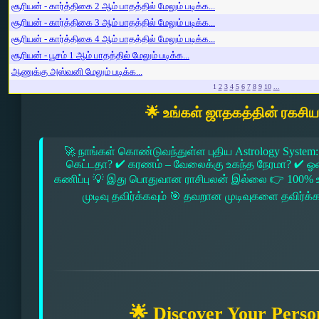
சூரியன் - கார்த்திகை 2 ஆம் பாதத்தில் மேலும் படிக்க...
சூரியன் - கார்த்திகை 3 ஆம் பாதத்தில் மேலும் படிக்க...
சூரியன் - கார்த்திகை 4 ஆம் பாதத்தில் மேலும் படிக்க...
சூரியன் - பூசம் 1 ஆம் பாதத்தில் மேலும் படிக்க...
ஆணுக்கு அஸ்வனி மேலும் படிக்க...
1
2
3
4
5
6
7
8
9
10
...
🌟 உங்கள் ஜாதகத்தின் ரகசி
🚀 நாங்கள் கொண்டுவந்துள்ள புதிய Astrology System:
கெட்டதா? ✔ கரணம் – வேலைக்கு உகந்த நேரமா? ✔ ஓரை –
கணிப்பு 💡 இது பொதுவான ராசிபலன் இல்லை 👉 100% உ
முடிவு தவிர்க்கவும் 🎯 தவறான முடிவுகளை தவிர்க்
🌟 Discover Your Perso