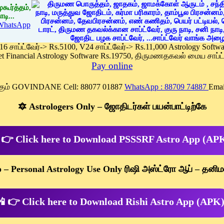
கூர்த்தம்,
டி...
WhatsApp
 16 சாப்ட்வேர்-> Rs.5100, V24 சாப்ட்வேர்-> Rs.11,000 Astrology Soft
et Financial Astrology Software Rs.19750, திருமணதகவல் மைய சாப்ட்
Pay online
க்கும் GOVINDANE Cell: 88077 01887
WhatsApp : 88709 74887
Emai
🔯 Astrologers Only – ஜோதிடர்கள் பயன்பாட்டிற்கே
 👉 Click here to Download PSSSRF Astro App (AP
p – Personal Astrology Use Only ரிஷி அஸ்ட்ரோ ஆப் – தனிம
 👉 Click here to Download Rishi Astro App (APK