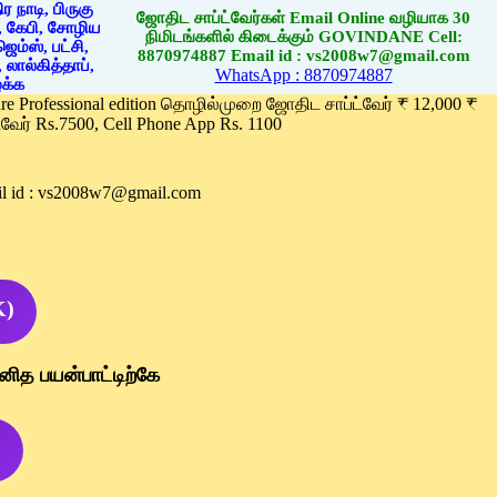
ஜோதிட சாப்ட்வேர்கள் Email Online வழியாக 30
நிமிடங்களில் கிடைக்கும் GOVINDANE Cell:
8870974887 Email id : vs2008w7@gmail.com
WhatsApp : 8870974887
ware Professional edition தொழில்முறை ஜோதிட சாப்ட்வேர் ₹ 12,000 ₹
வேர் Rs.7500, Cell Phone App Rs. 1100
l id : vs2008w7@gmail.com
K)
னித பயன்பாட்டிற்கே
)