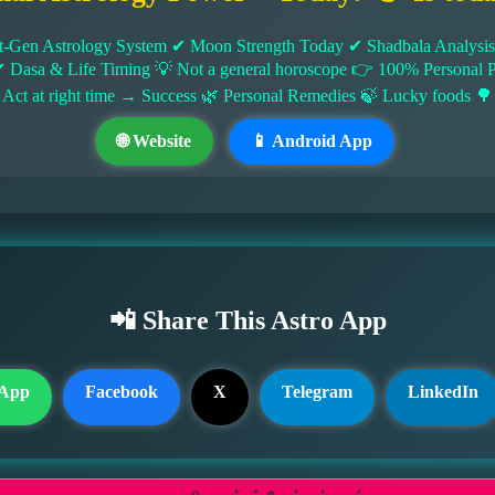
-Gen Astrology System ✔ Moon Strength Today ✔ Shadbala Analysis ✔
✔ Dasa & Life Timing 💡 Not a general horoscope 👉 100% Persona
 Act at right time → Success 🌿 Personal Remedies 🍃 Lucky foods 🌳
🌐 Website
📱 Android App
📲 Share This Astro App
App
Facebook
X
Telegram
LinkedIn