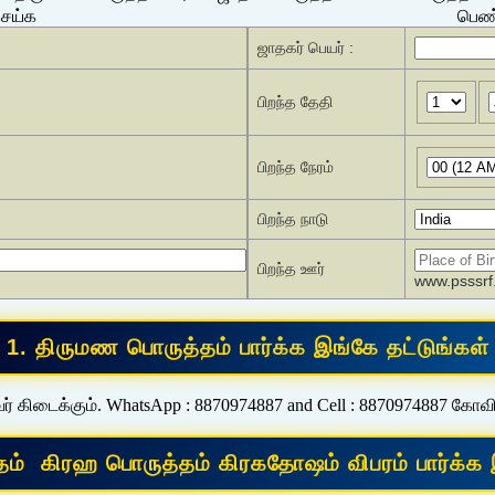
செய்க
பெண்
ஜாதகர் பெயர் :
பிறந்த தேதி
பிறந்த நேரம்
பிறந்த நாடு
பிறந்த ஊர்
www.psssrf.
ர் கிடைக்கும். WhatsApp : 8870974887 and Cell : 8870974887 கோவ