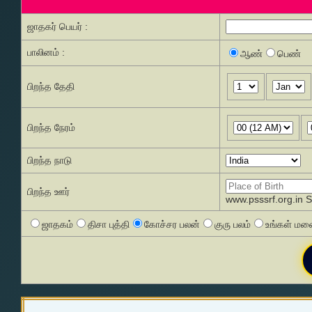
ஜாதகர் பெயர் :
பாலினம் :
ஆண்
பெண்
பிறந்த தேதி
பிறந்த நேரம்
பிறந்த நாடு
பிறந்த ஊர்
www.psssrf.org.in 
ஜாதகம்
திசா புத்தி
கோச்சர பலன்
குரு பலம்
உங்கள் மனை