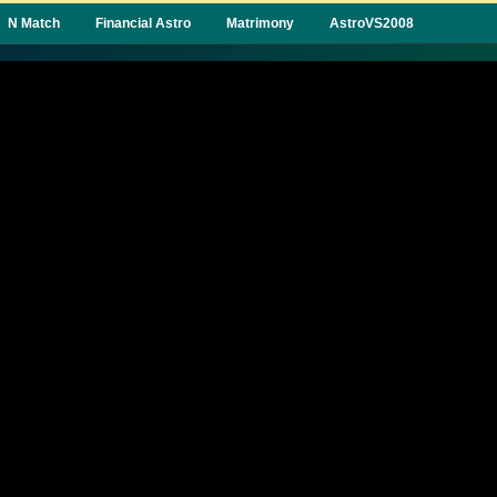
N Match
Financial Astro
Matrimony
AstroVS2008