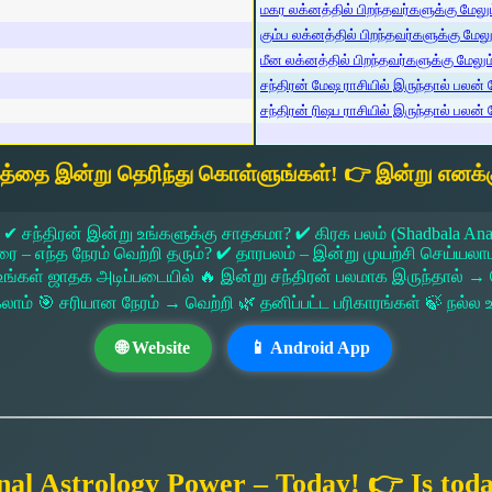
மகர லக்னத்தில் பிறந்தவர்களுக்கு மேலும்
கும்ப லக்னத்தில் பிறந்தவர்களுக்கு மேலும
மீன லக்னத்தில் பிறந்தவர்களுக்கு மேலும் 
சந்திரன் மேஷ ராசியில் இருந்தால் பலன் ம
சந்திரன் ரிஷப ராசியில் இருந்தால் பலன் ம
யத்தை இன்று தெரிந்து கொள்ளுங்கள்! 👉 இன்று எனக்க
 ✔ சந்திரன் இன்று உங்களுக்கு சாதகமா? ✔ கிரக பலம் (Shadbala Ana
 எந்த நேரம் வெற்றி தரும்? ✔ தாரபலம் – இன்று முயற்சி செய்யலாமா?
ங்கள் ஜாதக அடிப்படையில் 🔥 இன்று சந்திரன் பலமாக இருந்தால்
கலாம் 🎯 சரியான நேரம் → வெற்றி 🌿 தனிப்பட்ட பரிகாரங்கள் 🍃 நல்
🌐 Website
📱 Android App
nal Astrology Power – Today! 👉 Is tod