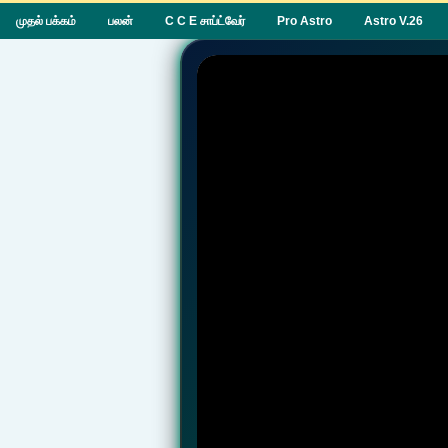
முதல் பக்கம்
பலன்
C C E சாப்ட்வேர்
Pro Astro
Astro V.26