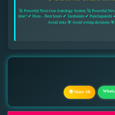
🚀 Powerful Next-Gen Astrology System 🚀 Powerful Next
time? ✔ Hora – Best hours ✔ Tarabalam ✔ Panchapakshi 
Avoid risks 🎯 Avoid wrong decisions 🎯
Whats
🌍 Share All