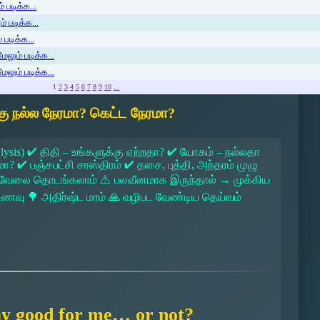
 படிக்க...
் படிக்க...
படிக்க...
ேலும் படிக்க...
ேலும் படிக்க...
1
2
3
4
5
6
7
8
9
10
...
ு நல்ல நேரமா? கெட்ட நேரமா?
lysis) ✔ திதி – உங்களுக்கு ஏற்றதா? ✔ யோகம் – நல்லதா
 ✔ பஞ்சபட்சி சாஸ்திரம் ✔ தசை, புத்தி, அந்தரம் முழு
 → வேலை தொடங்கலாம் ⚠ பலவீனமாக இருந்தால் → முக்கிய
ல உணவு 🌳 அதிர்ஷ்ட மரம் 🙏 வழிபட வேண்டிய தெய்வம்
ay good for me… or not?