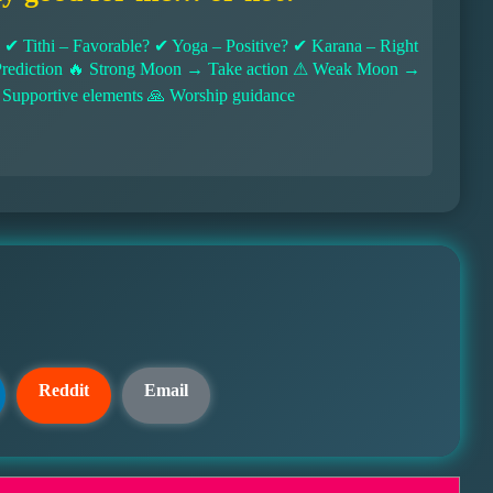
 Tithi – Favorable? ✔ Yoga – Positive? ✔ Karana – Right
l Prediction 🔥 Strong Moon → Take action ⚠ Weak Moon →
 Supportive elements 🙏 Worship guidance
Reddit
Email