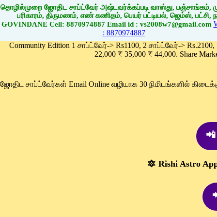
தொழில்முறை ஜோதிட சாப்ட்வேர் அஷ்டவர்க்கப்படி வாஸ்து, பஞ்சாங்கம், மு
பரிகாரம், திருமணம், எண் கணிதம், பெயர் பட்டியல், ஜெம்ஸ், பட்சி, நா
GOVINDANE Cell: 8870974887 Email id : vs2008w7@gmail.com
: 8870974887
Community Edition 1 சாப்ட்வேர்-> Rs1100, 2 சாப்ட்வேர்-> Rs.2100,
22,000 ₹ 35,000 ₹ 44,000. Share Mark
ஜோதிட சாப்ட்வேர்கள் Email Online வழியாக 30 நிமிடங்களில் கிடை
📲
🔯 Rishi Astro Ap
