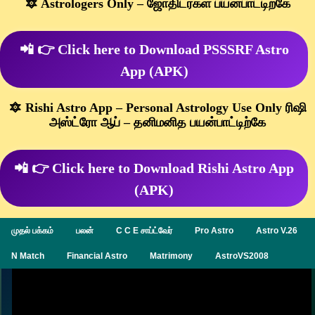
🔯 Astrologers Only – ஜோதிடர்கள் பயன்பாட்டிற்கே
📲 👉 Click here to Download PSSSRF Astro
App (APK)
🔯 Rishi Astro App – Personal Astrology Use Only ரிஷி
அஸ்ட்ரோ ஆப் – தனிமனித பயன்பாட்டிற்கே
📲 👉 Click here to Download Rishi Astro App
(APK)
முதல் பக்கம்
பலன்
C C E சாப்ட்வேர்
Pro Astro
Astro V.26
N Match
Financial Astro
Matrimony
AstroVS2008