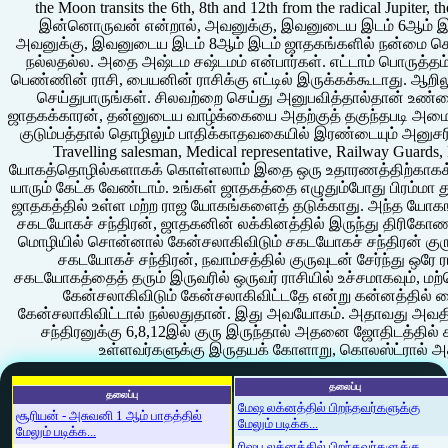
the Moon transits the 6th, 8th and 12th from the radical Jupiter, t
இன்னொருவன் என்றால், அவனுக்கு, இவனுடைய இடம் 6ஆம் இட
அவனுக்கு, இவனுடைய இடம் 8ஆம் இடம் ஜாதகங்களில் நன்மை செய்யு
நல்லதல்ல. அதை அஷ்டம சஷ்டமம் என்பார்கள். எட்டாம் பொருத்தம் 
பெண்ணின் ராசி, பையனின் ராசிக்கு எட்டில் இருக்கக்கூடாது. ஆறில
செய்துபாருங்கள். சிலவற்றை செய்து அனுபவித்தால்தான் உண்ம
ஜாதகக்காரன், தன்னுடைய வாழ்க்கையை அதற்குத் தகுந்தபடி அமைத
குடும்பத்தால் தொழிலும் பாதிக்காதவகையில் இரண்டையும் அனுசரித
Travelling salesman, Medical representative, Railway G
யோகத்தொழில்களாகக் கொள்ளலாம் இதை ஒரு உதாரணத்திற்காகக் 
யாரும் கேட்க வேண்டாம். உங்கள் ஜாதகத்தை எழுதும்போது பிரம்மா த
ஜாதகத்தில் உள்ள மற்ற ராஜ யோகங்களைத் தடுக்காது. அந்த யோகங
சகடயோகச் சந்திரன், ஜாதகனின் லக்கினத்தில் இருந்து திரிகோணத
மொழியில் சொன்னால் கேன்சலாகிவிடும் சகடயோகச் சந்திரன் குருவி
சகடயோகச் சந்திரன், நவாம்சத்தில் குருவுடன் சேர்ந்து ஒரே 
சகடயோகத்தைத் தரும் இருவரில் ஒருவர் ராசியில் உச்சமாகவும், மற்
கேன்சலாகிவிடும் கேன்சலாகிவிட்டதே என்று கன்னத்தில்
கேன்சலாகிவிட்டால் நல்லதுதான். இது அவயோகம். அதாவது அவ
சந்திரனுக்கு 6,8,12இல் குரு இருந்தால் அதனை ஜோதிடத்தில
உள்ளவர்களுக்கு இருதயக் கோளாறு, கொலஸ்ட்ரால் அதி
தலைப்பு
தலைப்பு
மேஷ லக்னத்தில் பிறந்தவர்களுக்கு
சூரியன் - அசுவனி 1 ஆம் பாதத்தில்
மேலும் படிக்க...
மேலும் படிக்க...
ரிஷப லக்னத்தில் பிறந்தவர்களுக்கு