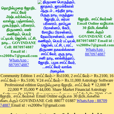
தொழில்முறை ஜோதிட
சாப்ட்வேர்
அஷ்டவர்க்கப்படி
ஜோதிட சாப்ட்வேர்கள்
வாஸ்து, பஞ்சாங்கம்,
Email Online வழியாக
முகூர்த்தம், பரிகாரம்,
30 நிமிடங்களில்
திருமணம், எண்
கிடைக்கும்
கணிதம், பெயர்
GOVINDANE Cell:
பட்டியல், ஜெம்ஸ், பட்சி,
8870974887 Email id :
நாடி... GOVINDANE
vs2008w7@gmail.com
Cell: 8870974887
WhatsApp :
Email id :
8870974887
vs2008w7@gmail.com
WhatsApp :
8870974887
Community Edition 1 சாப்ட்வேர்-> Rs1100, 2 சாப்ட்வேர்-> Rs.2100, 16
சாப்ட்வேர்-> Rs.5100, V24 சாப்ட்வேர்-> Rs.11,000 Astrology Software
Professional edition தொழில்முறை ஜோதிட சாப்ட்வேர் ₹ 12,000 ₹
22,000 ₹ 35,000 ₹ 44,000. Share Market Financial Astrology
Software Rs.19750, திருமணதகவல் மைய சாப்ட்வேர் Rs.7500, Cell
ஜோதிட சாப்ட்வேர்கள் Email Online வழியாக 30 நிமிடங்களில்
Phone App Rs. 1100
கிடைக்கும் GOVINDANE Cell: 88077 01887
WhatsApp : 88709
Pay online
74887
Email id : vs2008w7@gmail.com