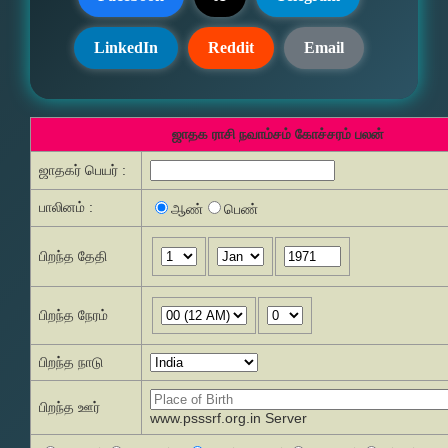
LinkedIn
Reddit
Email
ஜாதக ராசி நவாம்சம் கோச்சரம் பலன்
ஜாதகர் பெயர் :
பாலினம் :
ஆண்
பெண்
பிறந்த தேதி
பிறந்த நேரம்
பிறந்த நாடு
பிறந்த ஊர்
www.psssrf.org.in Server