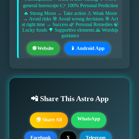
general horoscope 👉 100% Personal Prediction
🔥 Strong Moon → Take action ⚠ Weak Moon
→ Avoid risks 🎯 Avoid wrong decisions 🎯 Act
at right time → Success 🌿 Personal Remedies 🍃
Lucky foods 🌳 Supportive elements 🙏 Worship
guidance
🌐 Website
📱 Android App
📲 Share This Astro App
WhatsApp
🌍 Share All
Facebook
X
Telegram