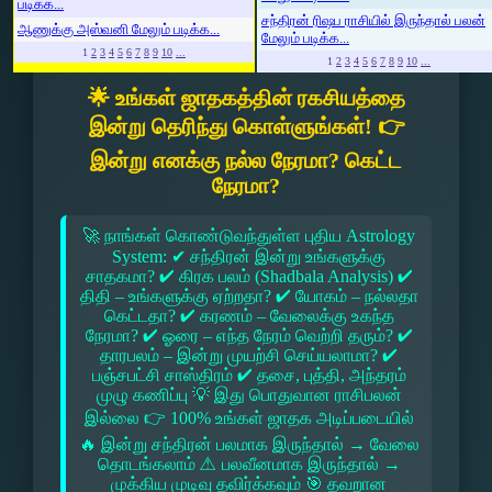
படிக்க...
சந்திரன் ரிஷப ராசியில் இருந்தால் பலன்
ஆணுக்கு அஸ்வனி மேலும் படிக்க...
மேலும் படிக்க...
1
2
3
4
5
6
7
8
9
10
...
1
2
3
4
5
6
7
8
9
10
...
🌟 உங்கள் ஜாதகத்தின் ரகசியத்தை
இன்று தெரிந்து கொள்ளுங்கள்! 👉
இன்று எனக்கு நல்ல நேரமா? கெட்ட
நேரமா?
🚀 நாங்கள் கொண்டுவந்துள்ள புதிய Astrology
System: ✔ சந்திரன் இன்று உங்களுக்கு
சாதகமா? ✔ கிரக பலம் (Shadbala Analysis) ✔
திதி – உங்களுக்கு ஏற்றதா? ✔ யோகம் – நல்லதா
கெட்டதா? ✔ கரணம் – வேலைக்கு உகந்த
நேரமா? ✔ ஓரை – எந்த நேரம் வெற்றி தரும்? ✔
தாரபலம் – இன்று முயற்சி செய்யலாமா? ✔
பஞ்சபட்சி சாஸ்திரம் ✔ தசை, புத்தி, அந்தரம்
முழு கணிப்பு 💡 இது பொதுவான ராசிபலன்
இல்லை 👉 100% உங்கள் ஜாதக அடிப்படையில்
🔥 இன்று சந்திரன் பலமாக இருந்தால் → வேலை
தொடங்கலாம் ⚠ பலவீனமாக இருந்தால் →
முக்கிய முடிவு தவிர்க்கவும் 🎯 தவறான