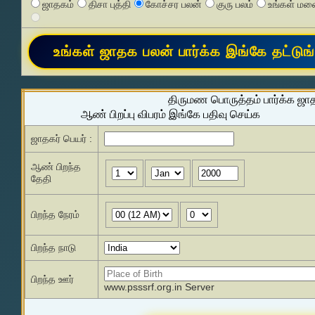
ஜாதகம்
திசா புத்தி
கோச்சர பலன்
குரு பலம்
உங்கள் மனை
திருமண பொருத்தம் பார்க்க ஜா
ஆண் பிறப்பு விபரம் இங்கே பதிவு செய்க
ஜாதகர் பெயர் :
ஆண் பிறந்த
தேதி
பிறந்த நேரம்
பிறந்த நாடு
பிறந்த ஊர்
www.psssrf.org.in Server