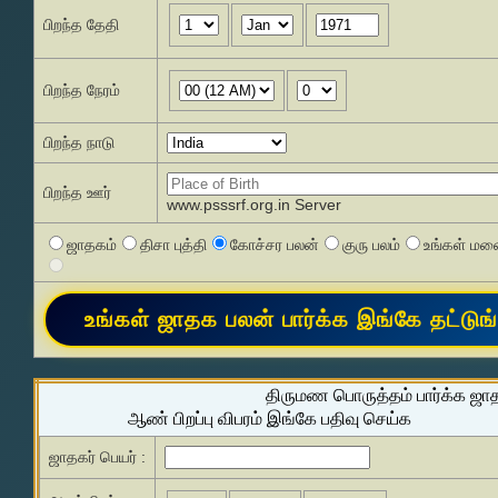
பிறந்த தேதி
பிறந்த நேரம்
பிறந்த நாடு
பிறந்த ஊர்
www.psssrf.org.in Server
ஜாதகம்
திசா புத்தி
கோச்சர பலன்
குரு பலம்
உங்கள் மனை
திருமண பொருத்தம் பார்க்க ஜா
ஆண் பிறப்பு விபரம் இங்கே பதிவு செய்க
ஜாதகர் பெயர் :