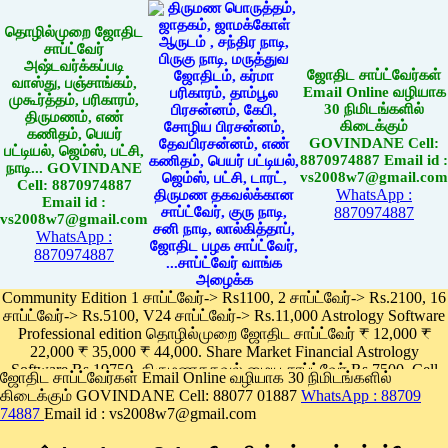
தொழில்முறை ஜோதிட
சாப்ட்வேர்
அஷ்டவர்க்கப்படி
ஜோதிட சாப்ட்வேர்கள்
வாஸ்து, பஞ்சாங்கம்,
Email Online வழியாக
முகூர்த்தம், பரிகாரம்,
30 நிமிடங்களில்
திருமணம், எண்
கிடைக்கும்
கணிதம், பெயர்
GOVINDANE Cell:
பட்டியல், ஜெம்ஸ், பட்சி,
8870974887 Email id :
நாடி... GOVINDANE
vs2008w7@gmail.com
Cell: 8870974887
WhatsApp :
Email id :
8870974887
vs2008w7@gmail.com
WhatsApp :
8870974887
Community Edition 1 சாப்ட்வேர்-> Rs1100, 2 சாப்ட்வேர்-> Rs.2100, 16
சாப்ட்வேர்-> Rs.5100, V24 சாப்ட்வேர்-> Rs.11,000 Astrology Software
Professional edition தொழில்முறை ஜோதிட சாப்ட்வேர் ₹ 12,000 ₹
22,000 ₹ 35,000 ₹ 44,000. Share Market Financial Astrology
Software Rs.19750, திருமணதகவல் மைய சாப்ட்வேர் Rs.7500, Cell
ஜோதிட சாப்ட்வேர்கள் Email Online வழியாக 30 நிமிடங்களில்
Phone App Rs. 1100
கிடைக்கும் GOVINDANE Cell: 88077 01887
WhatsApp : 88709
Pay online
74887
Email id : vs2008w7@gmail.com