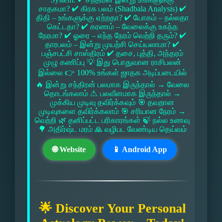
சாதகமா? ✔ கிரக பலம் (Shadbala Analysis) ✔
திதி – உங்களுக்கு ஏற்றதா? ✔ யோகம் – நல்லதா
கெட்டதா? ✔ கரணம் – வேலைக்கு உகந்த
நேரமா? ✔ ஓரை – எந்த நேரம் வெற்றி தரும்? ✔
தாரபலம் – இன்று முயற்சி செய்யலாமா? ✔
பஞ்சபட்சி சாஸ்திரம் ✔ தசை, புத்தி, அந்தரம்
முழு கணிப்பு 💡 இது பொதுவான ராசிபலன்
இல்லை 👉 100% உங்கள் ஜாதக அடிப்படையில்
🔥 இன்று சந்திரன் பலமாக இருந்தால் → வேலை
தொடங்கலாம் ⚠ பலவீனமாக இருந்தால் →
முக்கிய முடிவு தவிர்க்கவும் 🎯 தவறான
முடிவுகளை தவிர்க்கலாம் 🎯 சரியான நேரம் →
வெற்றி 🌿 தனிப்பட்ட பரிகாரங்கள் 🍃 நல்ல உணவு
🌳 அதிர்ஷ்ட மரம் 🙏 வழிபட வேண்டிய தெய்வம்
🌐 Website
📱 Android App
🌟 Discover Your Personal