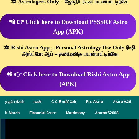
🔯 Astrologers Only – ஜோதிடர்கள் பயன்பாட்டிற்கே
📲 👉 Click here to Download PSSSRF Astro
App (APK)
🔯 Rishi Astro App – Personal Astrology Use Only ரிஷி
அஸ்ட்ரோ ஆப் – தனிமனித பயன்பாட்டிற்கே
📲 👉 Click here to Download Rishi Astro App
(APK)
முதல் பக்கம்
பலன்
C C E சாப்ட்வேர்
Pro Astro
Astro V.26
N Match
Financial Astro
Matrimony
AstroVS2008