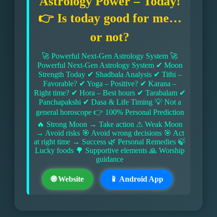
Astrology Power – Today!
👉 Is today good for me…
or not?
🚀 Powerful Next-Gen Astrology System 🚀
Powerful Next-Gen Astrology System ✔ Moon
Strength Today ✔ Shadbala Analysis ✔ Tithi –
Favorable? ✔ Yoga – Positive? ✔ Karana –
Right time? ✔ Hora – Best hours ✔ Tarabalam ✔
Panchapakshi ✔ Dasa & Life Timing 💡 Not a
general horoscope 👉 100% Personal Prediction
🔥 Strong Moon → Take action ⚠ Weak Moon
→ Avoid risks 🎯 Avoid wrong decisions 🎯 Act
at right time → Success 🌿 Personal Remedies 🍃
Lucky foods 🌳 Supportive elements 🙏 Worship
guidance
🌐 Website
📱 Android App