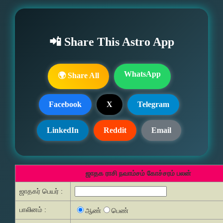
📲 Share This Astro App
WhatsApp
🌍 Share All
Facebook
X
Telegram
LinkedIn
Reddit
Email
ஜாதக ராசி நவாம்சம் கோச்சரம் பலன்
ஜாதகர் பெயர் :
பாலினம் :
ஆண்
பெண்