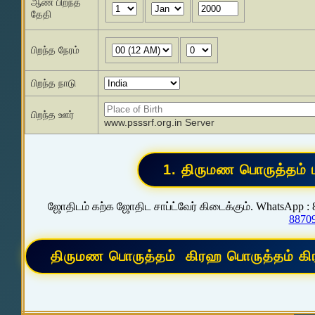
ஆண் பிறந்த
தேதி
பிறந்த நேரம்
பிறந்த நாடு
பிறந்த ஊர்
www.psssrf.org.in Server
ஜோதிடம் கற்க ஜோதிட சாப்ட்வேர் கிடைக்கும். WhatsApp :
8870