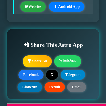
🌐 Website
📱 Android App
📲 Share This Astro App
WhatsApp
🌍 Share All
Facebook
X
Telegram
LinkedIn
Reddit
Email