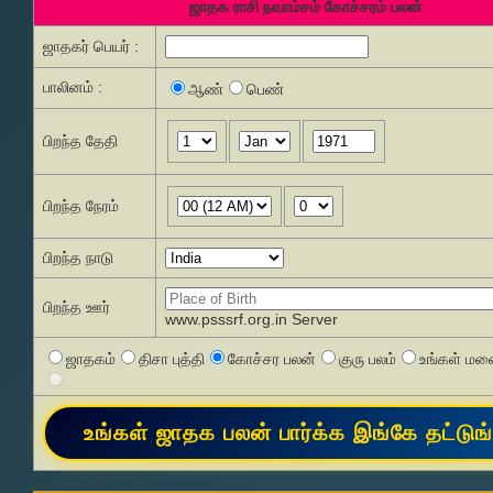
ஜாதக ராசி நவாம்சம் கோச்சரம் பலன்
ஜாதகர் பெயர் :
பாலினம் :
ஆண்
பெண்
பிறந்த தேதி
பிறந்த நேரம்
பிறந்த நாடு
பிறந்த ஊர்
www.psssrf.org.in Server
ஜாதகம்
திசா புத்தி
கோச்சர பலன்
குரு பலம்
உங்கள் மனை