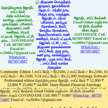
தொழில்முறை ஜோதிட
சாப்ட்வேர்
அஷ்டவர்க்கப்படி
ஜோதிட சாப்ட்வேர்கள்
வாஸ்து, பஞ்சாங்கம்,
Email Online வழியாக
முகூர்த்தம், பரிகாரம்,
30 நிமிடங்களில்
திருமணம், எண்
கிடைக்கும்
கணிதம், பெயர்
GOVINDANE Cell:
பட்டியல், ஜெம்ஸ், பட்சி,
8870974887 Email id :
நாடி... GOVINDANE
vs2008w7@gmail.com
Cell: 8870974887
WhatsApp :
Email id :
8870974887
vs2008w7@gmail.com
WhatsApp :
8870974887
Community Edition 1 சாப்ட்வேர்-> Rs1100, 2 சாப்ட்வேர்-> Rs.2100, 16
சாப்ட்வேர்-> Rs.5100, V24 சாப்ட்வேர்-> Rs.11,000 Astrology Software
Professional edition தொழில்முறை ஜோதிட சாப்ட்வேர் ₹ 12,000 ₹
22,000 ₹ 35,000 ₹ 44,000. Share Market Financial Astrology
Software Rs.19750, திருமணதகவல் மைய சாப்ட்வேர் Rs.7500, Cell
ஜோதிட சாப்ட்வேர்கள் Email Online வழியாக 30 நிமிடங்களில்
Phone App Rs. 1100
கிடைக்கும் GOVINDANE Cell: 88077 01887
WhatsApp : 88709
Pay online
74887
Email id : vs2008w7@gmail.com