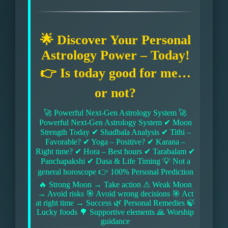
🌟 Discover Your Personal
Astrology Power – Today!
👉 Is today good for me…
or not?
🚀 Powerful Next-Gen Astrology System 🚀
Powerful Next-Gen Astrology System ✔ Moon
Strength Today ✔ Shadbala Analysis ✔ Tithi –
Favorable? ✔ Yoga – Positive? ✔ Karana –
Right time? ✔ Hora – Best hours ✔ Tarabalam ✔
Panchapakshi ✔ Dasa & Life Timing 💡 Not a
general horoscope 👉 100% Personal Prediction
🔥 Strong Moon → Take action ⚠ Weak Moon
→ Avoid risks 🎯 Avoid wrong decisions 🎯 Act
at right time → Success 🌿 Personal Remedies 🍃
Lucky foods 🌳 Supportive elements 🙏 Worship
guidance