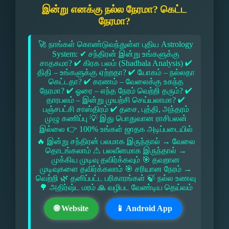
இன்று எனக்கு நல்ல நேரமா? கெட்ட
நேரமா?
🚀 நாங்கள் கொண்டுவந்துள்ள புதிய Astrology
System: ✔ சந்திரன் இன்று உங்களுக்கு
சாதகமா? ✔ கிரக பலம் (Shadbala Analysis) ✔
திதி – உங்களுக்கு ஏற்றதா? ✔ யோகம் – நல்லதா
கெட்டதா? ✔ கரணம் – வேலைக்கு உகந்த
நேரமா? ✔ ஓரை – எந்த நேரம் வெற்றி தரும்? ✔
தாரபலம் – இன்று முயற்சி செய்யலாமா? ✔
பஞ்சபட்சி சாஸ்திரம் ✔ தசை, புத்தி, அந்தரம்
முழு கணிப்பு 💡 இது பொதுவான ராசிபலன்
இல்லை 👉 100% உங்கள் ஜாதக அடிப்படையில்
🔥 இன்று சந்திரன் பலமாக இருந்தால் → வேலை
தொடங்கலாம் ⚠ பலவீனமாக இருந்தால் →
முக்கிய முடிவு தவிர்க்கவும் 🎯 தவறான
முடிவுகளை தவிர்க்கலாம் 🎯 சரியான நேரம் →
வெற்றி 🌿 தனிப்பட்ட பரிகாரங்கள் 🍃 நல்ல உணவு
🌳 அதிர்ஷ்ட மரம் 🙏 வழிபட வேண்டிய தெய்வம்
🌐 Website
📱 Android App