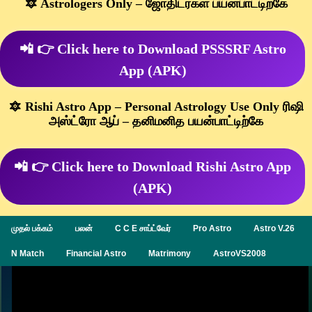
🔯 Astrologers Only – ஜோதிடர்கள் பயன்பாட்டிற்கே
📲 👉 Click here to Download PSSSRF Astro
App (APK)
🔯 Rishi Astro App – Personal Astrology Use Only ரிஷி
அஸ்ட்ரோ ஆப் – தனிமனித பயன்பாட்டிற்கே
📲 👉 Click here to Download Rishi Astro App
(APK)
முதல் பக்கம்
பலன்
C C E சாப்ட்வேர்
Pro Astro
Astro V.26
N Match
Financial Astro
Matrimony
AstroVS2008