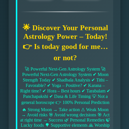
🌟 Discover Your Personal
Astrology Power – Today!
👉 Is today good for me…
or not?
🚀 Powerful Next-Gen Astrology System 🚀
Powerful Next-Gen Astrology System ✔ Moon
Strength Today ✔ Shadbala Analysis ✔ Tithi –
Favorable? ✔ Yoga – Positive? ✔ Karana –
Right time? ✔ Hora – Best hours ✔ Tarabalam ✔
Panchapakshi ✔ Dasa & Life Timing 💡 Not a
general horoscope 👉 100% Personal Prediction
🔥 Strong Moon → Take action ⚠ Weak Moon
→ Avoid risks 🎯 Avoid wrong decisions 🎯 Act
at right time → Success 🌿 Personal Remedies 🍃
Lucky foods 🌳 Supportive elements 🙏 Worship