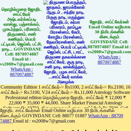
தொழில்முறை ஜோதிட
சாப்ட்வேர்
அஷ்டவர்க்கப்படி
ஜோதிட சாப்ட்வேர்கள்
வாஸ்து, பஞ்சாங்கம்,
Email Online வழியாக
முகூர்த்தம், பரிகாரம்,
30 நிமிடங்களில்
திருமணம், எண்
கிடைக்கும்
கணிதம், பெயர்
GOVINDANE Cell:
பட்டியல், ஜெம்ஸ், பட்சி,
8870974887 Email id :
நாடி... GOVINDANE
vs2008w7@gmail.com
Cell: 8870974887
WhatsApp :
Email id :
8870974887
vs2008w7@gmail.com
WhatsApp :
8870974887
Community Edition 1 சாப்ட்வேர்-> Rs1100, 2 சாப்ட்வேர்-> Rs.2100, 16
சாப்ட்வேர்-> Rs.5100, V24 சாப்ட்வேர்-> Rs.11,000 Astrology Software
Professional edition தொழில்முறை ஜோதிட சாப்ட்வேர் ₹ 12,000 ₹
22,000 ₹ 35,000 ₹ 44,000. Share Market Financial Astrology
Software Rs.19750, திருமணதகவல் மைய சாப்ட்வேர் Rs.7500, Cell
ஜோதிட சாப்ட்வேர்கள் Email Online வழியாக 30 நிமிடங்களில்
Phone App Rs. 1100
கிடைக்கும் GOVINDANE Cell: 88077 01887
WhatsApp : 88709
Pay online
74887
Email id : vs2008w7@gmail.com