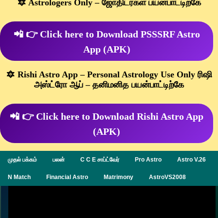
🔯 Astrologers Only – ஜோதிடர்கள் பயன்பாட்டிற்கே
📲 👉 Click here to Download PSSSRF Astro
App (APK)
🔯 Rishi Astro App – Personal Astrology Use Only ரிஷி
அஸ்ட்ரோ ஆப் – தனிமனித பயன்பாட்டிற்கே
📲 👉 Click here to Download Rishi Astro App
(APK)
முதல் பக்கம்
பலன்
C C E சாப்ட்வேர்
Pro Astro
Astro V.26
N Match
Financial Astro
Matrimony
AstroVS2008