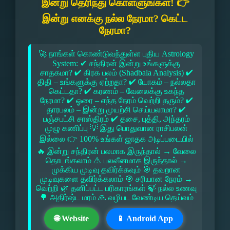
இன்று தெரிந்து கொள்ளுங்கள்! 👉
இன்று எனக்கு நல்ல நேரமா? கெட்ட
நேரமா?
🚀 நாங்கள் கொண்டுவந்துள்ள புதிய Astrology
System: ✔ சந்திரன் இன்று உங்களுக்கு
சாதகமா? ✔ கிரக பலம் (Shadbala Analysis) ✔
திதி – உங்களுக்கு ஏற்றதா? ✔ யோகம் – நல்லதா
கெட்டதா? ✔ கரணம் – வேலைக்கு உகந்த
நேரமா? ✔ ஓரை – எந்த நேரம் வெற்றி தரும்? ✔
தாரபலம் – இன்று முயற்சி செய்யலாமா? ✔
பஞ்சபட்சி சாஸ்திரம் ✔ தசை, புத்தி, அந்தரம்
முழு கணிப்பு 💡 இது பொதுவான ராசிபலன்
இல்லை 👉 100% உங்கள் ஜாதக அடிப்படையில்
🔥 இன்று சந்திரன் பலமாக இருந்தால் → வேலை
தொடங்கலாம் ⚠ பலவீனமாக இருந்தால் →
முக்கிய முடிவு தவிர்க்கவும் 🎯 தவறான
முடிவுகளை தவிர்க்கலாம் 🎯 சரியான நேரம் →
வெற்றி 🌿 தனிப்பட்ட பரிகாரங்கள் 🍃 நல்ல உணவு
🌳 அதிர்ஷ்ட மரம் 🙏 வழிபட வேண்டிய தெய்வம்
🌐 Website
📱 Android App