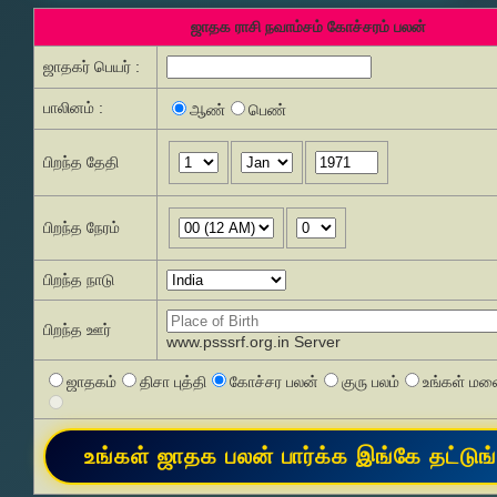
ஜாதக ராசி நவாம்சம் கோச்சரம் பலன்
ஜாதகர் பெயர் :
பாலினம் :
ஆண்
பெண்
பிறந்த தேதி
பிறந்த நேரம்
பிறந்த நாடு
பிறந்த ஊர்
www.psssrf.org.in Server
ஜாதகம்
திசா புத்தி
கோச்சர பலன்
குரு பலம்
உங்கள் மனை