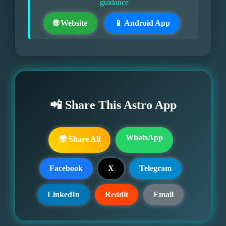
guidance
🌐 Website
📱 Android App
📲 Share This Astro App
WhatsApp
🌍 Share All
Facebook
X
Telegram
LinkedIn
Reddit
Email