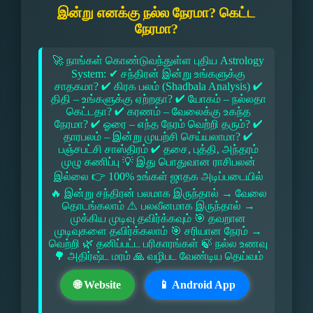
இன்று எனக்கு நல்ல நேரமா? கெட்ட
நேரமா?
🚀 நாங்கள் கொண்டுவந்துள்ள புதிய Astrology
System: ✔ சந்திரன் இன்று உங்களுக்கு
சாதகமா? ✔ கிரக பலம் (Shadbala Analysis) ✔
திதி – உங்களுக்கு ஏற்றதா? ✔ யோகம் – நல்லதா
கெட்டதா? ✔ கரணம் – வேலைக்கு உகந்த
நேரமா? ✔ ஓரை – எந்த நேரம் வெற்றி தரும்? ✔
தாரபலம் – இன்று முயற்சி செய்யலாமா? ✔
பஞ்சபட்சி சாஸ்திரம் ✔ தசை, புத்தி, அந்தரம்
முழு கணிப்பு 💡 இது பொதுவான ராசிபலன்
இல்லை 👉 100% உங்கள் ஜாதக அடிப்படையில்
🔥 இன்று சந்திரன் பலமாக இருந்தால் → வேலை
தொடங்கலாம் ⚠ பலவீனமாக இருந்தால் →
முக்கிய முடிவு தவிர்க்கவும் 🎯 தவறான
முடிவுகளை தவிர்க்கலாம் 🎯 சரியான நேரம் →
வெற்றி 🌿 தனிப்பட்ட பரிகாரங்கள் 🍃 நல்ல உணவு
🌳 அதிர்ஷ்ட மரம் 🙏 வழிபட வேண்டிய தெய்வம்
🌐 Website
📱 Android App