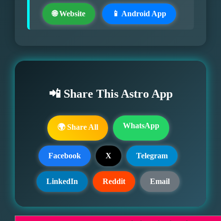
🌐 Website
📱 Android App
📲 Share This Astro App
WhatsApp
🌍 Share All
Facebook
X
Telegram
LinkedIn
Reddit
Email