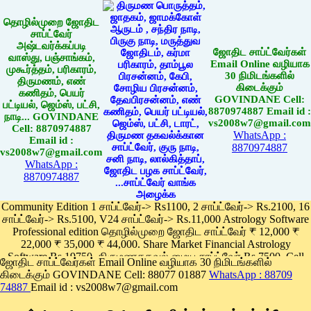
தொழில்முறை ஜோதிட
சாப்ட்வேர்
அஷ்டவர்க்கப்படி
ஜோதிட சாப்ட்வேர்கள்
வாஸ்து, பஞ்சாங்கம்,
Email Online வழியாக
முகூர்த்தம், பரிகாரம்,
30 நிமிடங்களில்
திருமணம், எண்
கிடைக்கும்
கணிதம், பெயர்
GOVINDANE Cell:
பட்டியல், ஜெம்ஸ், பட்சி,
8870974887 Email id :
நாடி... GOVINDANE
vs2008w7@gmail.com
Cell: 8870974887
WhatsApp :
Email id :
8870974887
vs2008w7@gmail.com
WhatsApp :
8870974887
Community Edition 1 சாப்ட்வேர்-> Rs1100, 2 சாப்ட்வேர்-> Rs.2100, 16
சாப்ட்வேர்-> Rs.5100, V24 சாப்ட்வேர்-> Rs.11,000 Astrology Software
Professional edition தொழில்முறை ஜோதிட சாப்ட்வேர் ₹ 12,000 ₹
22,000 ₹ 35,000 ₹ 44,000. Share Market Financial Astrology
Software Rs.19750, திருமணதகவல் மைய சாப்ட்வேர் Rs.7500, Cell
ஜோதிட சாப்ட்வேர்கள் Email Online வழியாக 30 நிமிடங்களில்
Phone App Rs. 1100
கிடைக்கும் GOVINDANE Cell: 88077 01887
WhatsApp : 88709
Pay online
74887
Email id : vs2008w7@gmail.com