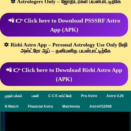
🔯 Astrologers Only – ஜோதிடர்கள் பயன்பாட்டிற்கே
📲 👉 Click here to Download PSSSRF Astro
App (APK)
🔯 Rishi Astro App – Personal Astrology Use Only ரிஷி
அஸ்ட்ரோ ஆப் – தனிமனித பயன்பாட்டிற்கே
📲 👉 Click here to Download Rishi Astro App
(APK)
முதல் பக்கம்
பலன்
C C E சாப்ட்வேர்
Pro Astro
Astro V.26
N Match
Financial Astro
Matrimony
AstroVS2008