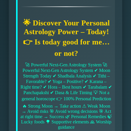
🌟 Discover Your Personal
Astrology Power – Today!
👉 Is today good for me…
or not?
🚀 Powerful Next-Gen Astrology System 🚀
Powerful Next-Gen Astrology System ✔ Moon
Strength Today ✔ Shadbala Analysis ✔ Tithi –
Favorable? ✔ Yoga – Positive? ✔ Karana –
Right time? ✔ Hora – Best hours ✔ Tarabalam ✔
Panchapakshi ✔ Dasa & Life Timing 💡 Not a
general horoscope 👉 100% Personal Prediction
🔥 Strong Moon → Take action ⚠ Weak Moon
→ Avoid risks 🎯 Avoid wrong decisions 🎯 Act
at right time → Success 🌿 Personal Remedies 🍃
Lucky foods 🌳 Supportive elements 🙏 Worship
guidance