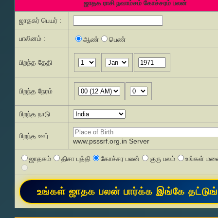
ஜாதக ராசி நவாம்சம் கோச்சரம் பலன்
ஜாதகர் பெயர் :
பாலினம் :
ஆண்
பெண்
பிறந்த தேதி
பிறந்த நேரம்
பிறந்த நாடு
பிறந்த ஊர்
www.psssrf.org.in Server
ஜாதகம்
திசா புத்தி
கோச்சர பலன்
குரு பலம்
உங்கள் மனை