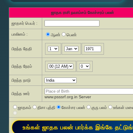
ஜாதக ராசி நவாம்சம் கோச்சரம் பலன்
ஜாதகர் பெயர் :
பாலினம் :
ஆண்
பெண்
பிறந்த தேதி
பிறந்த நேரம்
பிறந்த நாடு
பிறந்த ஊர்
www.psssrf.org.in Server
ஜாதகம்
திசா புத்தி
கோச்சர பலன்
குரு பலம்
உங்கள் மனை