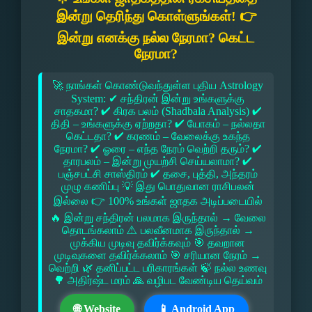
இன்று தெரிந்து கொள்ளுங்கள்! 👉
இன்று எனக்கு நல்ல நேரமா? கெட்ட
நேரமா?
🚀 நாங்கள் கொண்டுவந்துள்ள புதிய Astrology
System: ✔ சந்திரன் இன்று உங்களுக்கு
சாதகமா? ✔ கிரக பலம் (Shadbala Analysis) ✔
திதி – உங்களுக்கு ஏற்றதா? ✔ யோகம் – நல்லதா
கெட்டதா? ✔ கரணம் – வேலைக்கு உகந்த
நேரமா? ✔ ஓரை – எந்த நேரம் வெற்றி தரும்? ✔
தாரபலம் – இன்று முயற்சி செய்யலாமா? ✔
பஞ்சபட்சி சாஸ்திரம் ✔ தசை, புத்தி, அந்தரம்
முழு கணிப்பு 💡 இது பொதுவான ராசிபலன்
இல்லை 👉 100% உங்கள் ஜாதக அடிப்படையில்
🔥 இன்று சந்திரன் பலமாக இருந்தால் → வேலை
தொடங்கலாம் ⚠ பலவீனமாக இருந்தால் →
முக்கிய முடிவு தவிர்க்கவும் 🎯 தவறான
முடிவுகளை தவிர்க்கலாம் 🎯 சரியான நேரம் →
வெற்றி 🌿 தனிப்பட்ட பரிகாரங்கள் 🍃 நல்ல உணவு
🌳 அதிர்ஷ்ட மரம் 🙏 வழிபட வேண்டிய தெய்வம்
🌐 Website
📱 Android App