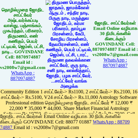
தொழில்முறை ஜோதிட
சாப்ட்வேர்
அஷ்டவர்க்கப்படி
ஜோதிட சாப்ட்வேர்கள்
வாஸ்து, பஞ்சாங்கம்,
Email Online வழியாக
முகூர்த்தம், பரிகாரம்,
30 நிமிடங்களில்
திருமணம், எண்
கிடைக்கும்
கணிதம், பெயர்
GOVINDANE Cell:
பட்டியல், ஜெம்ஸ், பட்சி,
8870974887 Email id :
நாடி... GOVINDANE
vs2008w7@gmail.com
Cell: 8870974887
WhatsApp :
Email id :
8870974887
vs2008w7@gmail.com
WhatsApp :
8870974887
Community Edition 1 சாப்ட்வேர்-> Rs1100, 2 சாப்ட்வேர்-> Rs.2100, 16
சாப்ட்வேர்-> Rs.5100, V24 சாப்ட்வேர்-> Rs.11,000 Astrology Software
Professional edition தொழில்முறை ஜோதிட சாப்ட்வேர் ₹ 12,000 ₹
22,000 ₹ 35,000 ₹ 44,000. Share Market Financial Astrology
Software Rs.19750, திருமணதகவல் மைய சாப்ட்வேர் Rs.7500, Cell
ஜோதிட சாப்ட்வேர்கள் Email Online வழியாக 30 நிமிடங்களில்
Phone App Rs. 1100
கிடைக்கும் GOVINDANE Cell: 88077 01887
WhatsApp : 88709
Pay online
74887
Email id : vs2008w7@gmail.com