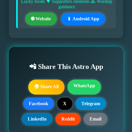
Lucky foods 🌳 Supportive elements 🙏 Worship
guidance
🌐 Website
📱 Android App
📲 Share This Astro App
WhatsApp
🌍 Share All
Facebook
X
Telegram
LinkedIn
Reddit
Email