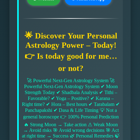
🌟 Discover Your Personal
Astrology Power – Today!
👉 Is today good for me…
or not?
🚀 Powerful Next-Gen Astrology System 🚀
Powerful Next-Gen Astrology System ✔ Moon
Strength Today ✔ Shadbala Analysis ✔ Tithi –
Favorable? ✔ Yoga – Positive? ✔ Karana –
Right time? ✔ Hora – Best hours ✔ Tarabalam ✔
Panchapakshi ✔ Dasa & Life Timing 💡 Not a
general horoscope 👉 100% Personal Prediction
🔥 Strong Moon → Take action ⚠ Weak Moon
→ Avoid risks 🎯 Avoid wrong decisions 🎯 Act
at right time → Success 🌿 Personal Remedies 🍃