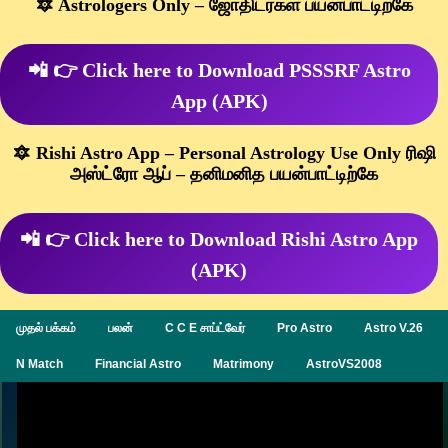
🔯 Astrologers Only – ஜோதிடர்கள் பயன்பாட்டிற்கே
📲 👉 Click here to Download PSSSRF Astro
App (APK)
🔯 Rishi Astro App – Personal Astrology Use Only ரிஷி
அஸ்ட்ரோ ஆப் – தனிமனித பயன்பாட்டிற்கே
📲 👉 Click here to Download Rishi Astro App
(APK)
முதல் பக்கம்
பலன்
C C E சாப்ட்வேர்
Pro Astro
Astro V.26
N Match
Financial Astro
Matrimony
AstroVS2008