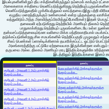
இயல்புகளினின்றும் தீய சக்திகளிலிருந்தும் நம்மைக் காக்கும் ரட்சை
அலைகளாக சக்தியை வெளிப்படுத்துகிறது.நெற்றியும்,புருவங்கள
வெளிப்படுத்துவதில் முக்கியத்துவம் வாய்ந்தவை.(இது பற்றி வ
எழுதிய மறைந்திருக்கும் உண்மைகள் என்ற புத்தகத்தை வாசிக்கவும
வந்துவிடும்.அந்த அளவிற்குப்பிரமித்துப்போவீர்கள்) இதன் ப
தலைவலி ஏற்படுகிறது.நெற்றியில் அணியும் திலகம் நெற்
பாதுகாக்கிறது.நெற்றியும் புருவங்களிடையே உள்ள நுண்
தன்வசப்படுத்தலையும்(மன வலிமை மிக்க மந்திரவாதியால் மயக்கப்பட
தடுக்கப்படுகின்றது.சில சமயங்களில் நெற்றிப்பகுதி முழுவதும் சந்த
சிலப் பெண்கள் ப்ளாஸ்டிக்கினால் தயாரிக்கப்பட்ட ஒட்டும் பொட
அலங்காரத்திற்கு மட்டுமே ஏற்றவையாக இருக்கின்றன என்பத
தருபவை அல்ல. திலகம் அணியும் மரபு இந்தியர்களுக்கே உரித்தான
இடத்திலும் இந்தியர்களை இனம் க
தலைப்பு
தலைப்பு
மேஷ லக்னத்தில் பிறந்தவர்களுக்கு
சூரியன் - அசுவனி 1 ஆம் பாதத்தில்
மேலும் படிக்க...
மேலும் படிக்க...
ரிஷப லக்னத்தில் பிறந்தவர்களுக்கு
சூரியன் - அசுவனி 2 ஆம் பாதத்தில்
மேலும் படிக்க...
மேலும் படிக்க...
மிதுன லக்னத்தில் பிறந்தவர்களுக்கு
சூரியன் - அசுவனி 3 ஆம் பாதத்தில்
மேலும் படிக்க...
மேலும் படிக்க...
கடக லக்னத்தில் பிறந்தவர்களுக்கு
சூரியன் - அசுவனி 4 ஆம் பாதத்தில்
மேலும் படிக்க...
மேலும் படிக்க...
சிம்ம லக்னத்தில் பிறந்தவர்களுக்கு
சூரியன் - பரணி 1 ஆம் பாதத்தில் மேலும்