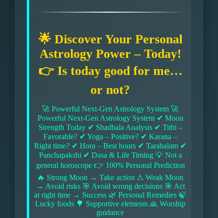
🌟 Discover Your Personal
Astrology Power – Today!
👉 Is today good for me…
or not?
🚀 Powerful Next-Gen Astrology System 🚀
Powerful Next-Gen Astrology System ✔ Moon
Strength Today ✔ Shadbala Analysis ✔ Tithi –
Favorable? ✔ Yoga – Positive? ✔ Karana –
Right time? ✔ Hora – Best hours ✔ Tarabalam ✔
Panchapakshi ✔ Dasa & Life Timing 💡 Not a
general horoscope 👉 100% Personal Prediction
🔥 Strong Moon → Take action ⚠ Weak Moon
→ Avoid risks 🎯 Avoid wrong decisions 🎯 Act
at right time → Success 🌿 Personal Remedies 🍃
Lucky foods 🌳 Supportive elements 🙏 Worship
guidance