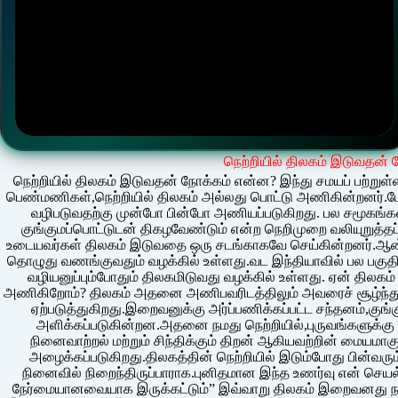
நெற்றியில் திலகம் இடுவதன்
நெற்றியில் திலகம் இடுவதன் நோக்கம் என்ன? இந்து சமயப் பற்று
பெண்மணிகள்,நெற்றியில் திலகம் அல்லது பொட்டு அணிகின்றனர்.மேல
வழிபடுவதற்கு முன்போ பின்போ அணியப்படுகிறது. பல சமூகங்களி
குங்குமப்பொட்டுடன் திகழவேண்டும் என்ற நெறிமுறை வலியுறுத்தப
உடையவர்கள் திலகம் இடுவதை ஒரு சடங்காகவே செய்கின்றனர்.ஆன்
தொழுது வணங்குவதும் வழக்கில் உள்ளது.வட இந்தியாவில் பல பகுதிகள
வழியனுப்பும்போதும் திலகமிடுவது வழக்கில் உள்ளது. ஏன் திலக
அணிகிறோம்? திலகம் அதனை அணிபவரிடத்திலும் அவரைச் சூழ்ந்த
ஏற்படுத்துகிறது.இறைவனுக்கு அர்ப்பணிக்கப்பட்ட சந்தனம்,குங்க
அளிக்கப்படுகின்றன.அதனை நமது நெற்றியில்,புருவங்களுக்க
நினைவாற்றல் மற்றும் சிந்திக்கும் திறன் ஆகியவற்றின் மையமாக
அழைக்கப்படுகிறது.திலகத்தின் நெற்றியில் இடும்போது பின்வர
நினைவில் நிறைந்திருப்பாராக.புனிதமான இந்த உணர்வு என் செயல்
நேர்மையானவையாக இருக்கட்டும்” இவ்வாறு திலகம் இறைவனது 