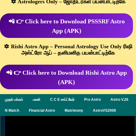
🔯 Astrologers Only – ஜோதிடர்கள் பயன்பாட்டிற்கே
📲 👉 Click here to Download PSSSRF Astro
App (APK)
🔯 Rishi Astro App – Personal Astrology Use Only ரிஷி
அஸ்ட்ரோ ஆப் – தனிமனித பயன்பாட்டிற்கே
📲 👉 Click here to Download Rishi Astro App
(APK)
முதல் பக்கம்
பலன்
C C E சாப்ட்வேர்
Pro Astro
Astro V.26
N Match
Financial Astro
Matrimony
AstroVS2008