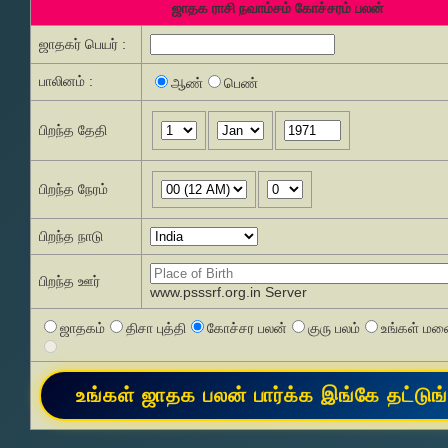
ஜாதக ராசி நவாம்சம் கோச்சரம் பலன்
ஜாதகர் பெயர் :
பாலினம் :
ஆண்
பெண்
பிறந்த தேதி
பிறந்த நேரம்
பிறந்த நாடு
பிறந்த ஊர்
www.psssrf.org.in Server
ஜாதகம்
திசா புத்தி
கோச்சர பலன்
குரு பலம்
உங்கள் மனை