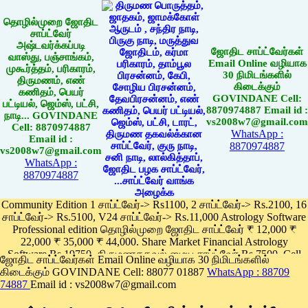
தொழில்முறை ஜோதிட
சாப்ட்வேர்
அஷ்டவர்க்கப்படி
ஜோதிட சாப்ட்வேர்கள்
வாஸ்து, பஞ்சாங்கம்,
Email Online வழியாக
முகூர்த்தம், பரிகாரம்,
30 நிமிடங்களில்
திருமணம், எண்
கிடைக்கும்
கணிதம், பெயர்
GOVINDANE Cell:
பட்டியல், ஜெம்ஸ், பட்சி,
8870974887 Email id :
நாடி... GOVINDANE
vs2008w7@gmail.com
Cell: 8870974887
WhatsApp :
Email id :
8870974887
vs2008w7@gmail.com
WhatsApp :
8870974887
Community Edition 1 சாப்ட்வேர்-> Rs1100, 2 சாப்ட்வேர்-> Rs.2100, 16
சாப்ட்வேர்-> Rs.5100, V24 சாப்ட்வேர்-> Rs.11,000 Astrology Software
Professional edition தொழில்முறை ஜோதிட சாப்ட்வேர் ₹ 12,000 ₹
22,000 ₹ 35,000 ₹ 44,000. Share Market Financial Astrology
Software Rs.19750, திருமணதகவல் மைய சாப்ட்வேர் Rs.7500, Cell
ஜோதிட சாப்ட்வேர்கள் Email Online வழியாக 30 நிமிடங்களில்
Phone App Rs. 1100
கிடைக்கும் GOVINDANE Cell: 88077 01887
WhatsApp : 88709
Pay online
74887
Email id : vs2008w7@gmail.com