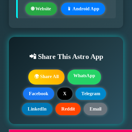
🌐 Website
📱 Android App
📲 Share This Astro App
WhatsApp
🌍 Share All
Facebook
X
Telegram
LinkedIn
Reddit
Email