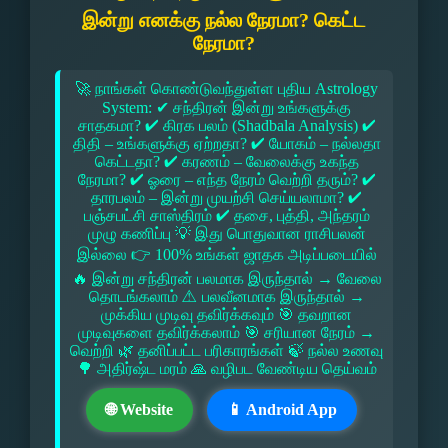
இன்று எனக்கு நல்ல நேரமா? கெட்ட
நேரமா?
🚀 நாங்கள் கொண்டுவந்துள்ள புதிய Astrology
System: ✔ சந்திரன் இன்று உங்களுக்கு
சாதகமா? ✔ கிரக பலம் (Shadbala Analysis) ✔
திதி – உங்களுக்கு ஏற்றதா? ✔ யோகம் – நல்லதா
கெட்டதா? ✔ கரணம் – வேலைக்கு உகந்த
நேரமா? ✔ ஓரை – எந்த நேரம் வெற்றி தரும்? ✔
தாரபலம் – இன்று முயற்சி செய்யலாமா? ✔
பஞ்சபட்சி சாஸ்திரம் ✔ தசை, புத்தி, அந்தரம்
முழு கணிப்பு 💡 இது பொதுவான ராசிபலன்
இல்லை 👉 100% உங்கள் ஜாதக அடிப்படையில்
🔥 இன்று சந்திரன் பலமாக இருந்தால் → வேலை
தொடங்கலாம் ⚠ பலவீனமாக இருந்தால் →
முக்கிய முடிவு தவிர்க்கவும் 🎯 தவறான
முடிவுகளை தவிர்க்கலாம் 🎯 சரியான நேரம் →
வெற்றி 🌿 தனிப்பட்ட பரிகாரங்கள் 🍃 நல்ல உணவு
🌳 அதிர்ஷ்ட மரம் 🙏 வழிபட வேண்டிய தெய்வம்
🌐 Website
📱 Android App