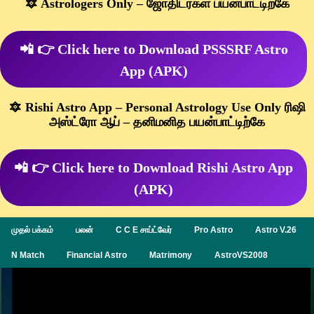
🔯 Astrologers Only – ஜோதிடர்கள் பயன்பாட்டிற்கே
📲 👉 Click here to Download PSSSRF Astro
App (APK)
🔯 Rishi Astro App – Personal Astrology Use Only ரிஷி
அஸ்ட்ரோ ஆப் – தனிமனித பயன்பாட்டிற்கே
📲 👉 Click here to Download Rishi Astro App
(APK)
முதல் பக்கம்
பலன்
C C E சாப்ட்வேர்
Pro Astro
Astro V.26
N Match
Financial Astro
Matrimony
AstroVS2008