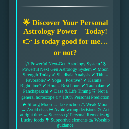
🌟 Discover Your Personal
Astrology Power – Today!
👉 Is today good for me…
or not?
🚀 Powerful Next-Gen Astrology System 🚀
Powerful Next-Gen Astrology System ✔ Moon
Strength Today ✔ Shadbala Analysis ✔ Tithi –
Favorable? ✔ Yoga – Positive? ✔ Karana –
Right time? ✔ Hora – Best hours ✔ Tarabalam ✔
Panchapakshi ✔ Dasa & Life Timing 💡 Not a
general horoscope 👉 100% Personal Prediction
🔥 Strong Moon → Take action ⚠ Weak Moon
→ Avoid risks 🎯 Avoid wrong decisions 🎯 Act
at right time → Success 🌿 Personal Remedies 🍃
Lucky foods 🌳 Supportive elements 🙏 Worship
guidance