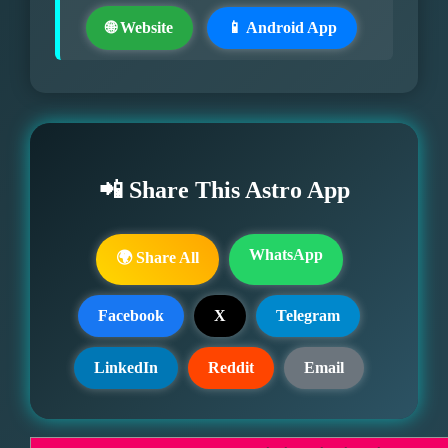
🌐 Website
📱 Android App
📲 Share This Astro App
WhatsApp
🌍 Share All
Facebook
X
Telegram
LinkedIn
Reddit
Email