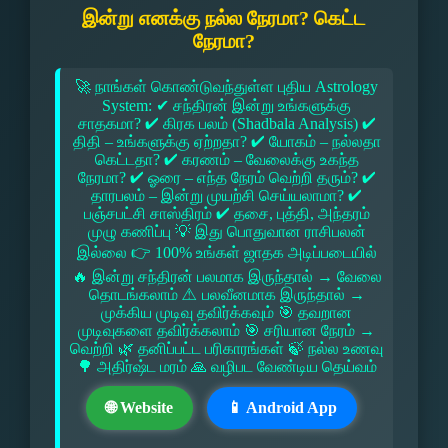
இன்று எனக்கு நல்ல நேரமா? கெட்ட
நேரமா?
🚀 நாங்கள் கொண்டுவந்துள்ள புதிய Astrology
System: ✔ சந்திரன் இன்று உங்களுக்கு
சாதகமா? ✔ கிரக பலம் (Shadbala Analysis) ✔
திதி – உங்களுக்கு ஏற்றதா? ✔ யோகம் – நல்லதா
கெட்டதா? ✔ கரணம் – வேலைக்கு உகந்த
நேரமா? ✔ ஓரை – எந்த நேரம் வெற்றி தரும்? ✔
தாரபலம் – இன்று முயற்சி செய்யலாமா? ✔
பஞ்சபட்சி சாஸ்திரம் ✔ தசை, புத்தி, அந்தரம்
முழு கணிப்பு 💡 இது பொதுவான ராசிபலன்
இல்லை 👉 100% உங்கள் ஜாதக அடிப்படையில்
🔥 இன்று சந்திரன் பலமாக இருந்தால் → வேலை
தொடங்கலாம் ⚠ பலவீனமாக இருந்தால் →
முக்கிய முடிவு தவிர்க்கவும் 🎯 தவறான
முடிவுகளை தவிர்க்கலாம் 🎯 சரியான நேரம் →
வெற்றி 🌿 தனிப்பட்ட பரிகாரங்கள் 🍃 நல்ல உணவு
🌳 அதிர்ஷ்ட மரம் 🙏 வழிபட வேண்டிய தெய்வம்
🌐 Website
📱 Android App