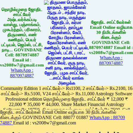
தொழில்முறை ஜோதிட
சாப்ட்வேர்
அஷ்டவர்க்கப்படி
ஜோதிட சாப்ட்வேர்கள்
வாஸ்து, பஞ்சாங்கம்,
Email Online வழியாக
முகூர்த்தம், பரிகாரம்,
30 நிமிடங்களில்
திருமணம், எண்
கிடைக்கும்
கணிதம், பெயர்
GOVINDANE Cell:
பட்டியல், ஜெம்ஸ், பட்சி,
8870974887 Email id :
நாடி... GOVINDANE
vs2008w7@gmail.com
Cell: 8870974887
WhatsApp :
Email id :
8870974887
vs2008w7@gmail.com
WhatsApp :
8870974887
Community Edition 1 சாப்ட்வேர்-> Rs1100, 2 சாப்ட்வேர்-> Rs.2100, 16
சாப்ட்வேர்-> Rs.5100, V24 சாப்ட்வேர்-> Rs.11,000 Astrology Software
Professional edition தொழில்முறை ஜோதிட சாப்ட்வேர் ₹ 12,000 ₹
22,000 ₹ 35,000 ₹ 44,000. Share Market Financial Astrology
Software Rs.19750, திருமணதகவல் மைய சாப்ட்வேர் Rs.7500, Cell
ஜோதிட சாப்ட்வேர்கள் Email Online வழியாக 30 நிமிடங்களில்
Phone App Rs. 1100
கிடைக்கும் GOVINDANE Cell: 88077 01887
WhatsApp : 88709
Pay online
74887
Email id : vs2008w7@gmail.com