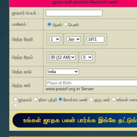
ஜாதக ராசி நவாம்சம் கோச்சரம் பலன்
ஜாதகர் பெயர் :
பாலினம் :
ஆண்
பெண்
பிறந்த தேதி
பிறந்த நேரம்
பிறந்த நாடு
பிறந்த ஊர்
www.psssrf.org.in Server
ஜாதகம்
திசா புத்தி
கோச்சர பலன்
குரு பலம்
உங்கள் மனை