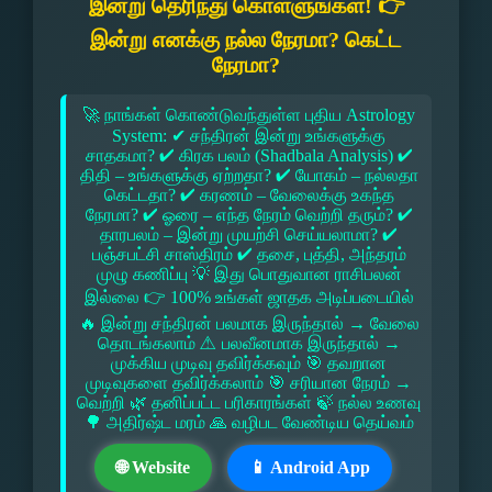
இன்று தெரிந்து கொள்ளுங்கள்! 👉
இன்று எனக்கு நல்ல நேரமா? கெட்ட
நேரமா?
🚀 நாங்கள் கொண்டுவந்துள்ள புதிய Astrology
System: ✔ சந்திரன் இன்று உங்களுக்கு
சாதகமா? ✔ கிரக பலம் (Shadbala Analysis) ✔
திதி – உங்களுக்கு ஏற்றதா? ✔ யோகம் – நல்லதா
கெட்டதா? ✔ கரணம் – வேலைக்கு உகந்த
நேரமா? ✔ ஓரை – எந்த நேரம் வெற்றி தரும்? ✔
தாரபலம் – இன்று முயற்சி செய்யலாமா? ✔
பஞ்சபட்சி சாஸ்திரம் ✔ தசை, புத்தி, அந்தரம்
முழு கணிப்பு 💡 இது பொதுவான ராசிபலன்
இல்லை 👉 100% உங்கள் ஜாதக அடிப்படையில்
🔥 இன்று சந்திரன் பலமாக இருந்தால் → வேலை
தொடங்கலாம் ⚠ பலவீனமாக இருந்தால் →
முக்கிய முடிவு தவிர்க்கவும் 🎯 தவறான
முடிவுகளை தவிர்க்கலாம் 🎯 சரியான நேரம் →
வெற்றி 🌿 தனிப்பட்ட பரிகாரங்கள் 🍃 நல்ல உணவு
🌳 அதிர்ஷ்ட மரம் 🙏 வழிபட வேண்டிய தெய்வம்
🌐 Website
📱 Android App