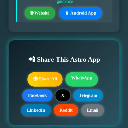
guidance
🌐 Website
📱 Android App
📲 Share This Astro App
WhatsApp
🌍 Share All
Facebook
X
Telegram
LinkedIn
Reddit
Email