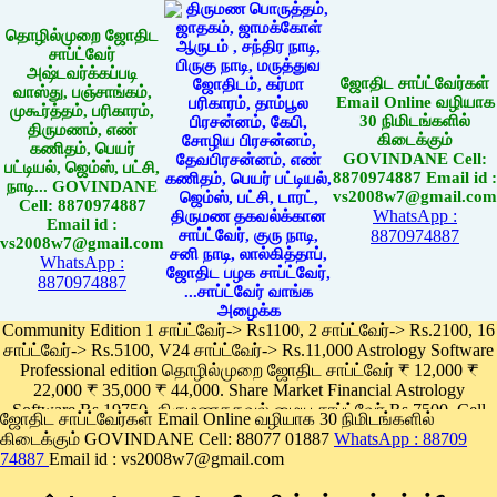
தொழில்முறை ஜோதிட
சாப்ட்வேர்
அஷ்டவர்க்கப்படி
ஜோதிட சாப்ட்வேர்கள்
வாஸ்து, பஞ்சாங்கம்,
Email Online வழியாக
முகூர்த்தம், பரிகாரம்,
30 நிமிடங்களில்
திருமணம், எண்
கிடைக்கும்
கணிதம், பெயர்
GOVINDANE Cell:
பட்டியல், ஜெம்ஸ், பட்சி,
8870974887 Email id :
நாடி... GOVINDANE
vs2008w7@gmail.com
Cell: 8870974887
WhatsApp :
Email id :
8870974887
vs2008w7@gmail.com
WhatsApp :
8870974887
Community Edition 1 சாப்ட்வேர்-> Rs1100, 2 சாப்ட்வேர்-> Rs.2100, 16
சாப்ட்வேர்-> Rs.5100, V24 சாப்ட்வேர்-> Rs.11,000 Astrology Software
Professional edition தொழில்முறை ஜோதிட சாப்ட்வேர் ₹ 12,000 ₹
22,000 ₹ 35,000 ₹ 44,000. Share Market Financial Astrology
Software Rs.19750, திருமணதகவல் மைய சாப்ட்வேர் Rs.7500, Cell
ஜோதிட சாப்ட்வேர்கள் Email Online வழியாக 30 நிமிடங்களில்
Phone App Rs. 1100
கிடைக்கும் GOVINDANE Cell: 88077 01887
WhatsApp : 88709
Pay online
74887
Email id : vs2008w7@gmail.com