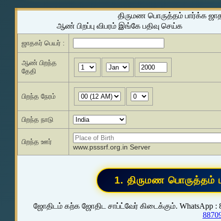
திருமண பொருத்தம் பார்க்க ஜா
ஆண் பிறப்பு விபரம் இங்கே பதிவு செய்க
ஜாதகர் பெயர் :
ஆண் பிறந்த
தேதி
பிறந்த நேரம்
பிறந்த நாடு
பிறந்த ஊர்
www.psssrf.org.in Server
ஜோதிடம் கற்க ஜோதிட சாப்ட்வேர் கிடைக்கும். WhatsApp :
8870