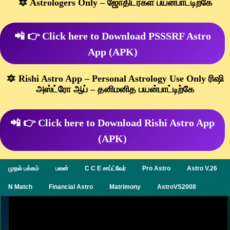
🔯 Astrologers Only – ஜோதிடர்கள் பயன்பாட்டிற்கே
📲 👉 Click here to Download PSSSRF Astro
App (APK)
🔯 Rishi Astro App – Personal Astrology Use Only ரிஷி
அஸ்ட்ரோ ஆப் – தனிமனித பயன்பாட்டிற்கே
📲 👉 Click here to Download Rishi Astro App
(APK)
முதல் பக்கம்
பலன்
C C E சாப்ட்வேர்
Pro Astro
Astro V.26
N Match
Financial Astro
Matrimony
AstroVS2008