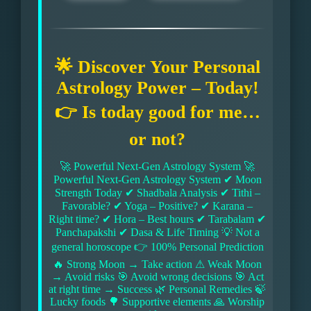
🌟 Discover Your Personal
Astrology Power – Today!
👉 Is today good for me…
or not?
🚀 Powerful Next-Gen Astrology System 🚀
Powerful Next-Gen Astrology System ✔ Moon
Strength Today ✔ Shadbala Analysis ✔ Tithi –
Favorable? ✔ Yoga – Positive? ✔ Karana –
Right time? ✔ Hora – Best hours ✔ Tarabalam ✔
Panchapakshi ✔ Dasa & Life Timing 💡 Not a
general horoscope 👉 100% Personal Prediction
🔥 Strong Moon → Take action ⚠ Weak Moon
→ Avoid risks 🎯 Avoid wrong decisions 🎯 Act
at right time → Success 🌿 Personal Remedies 🍃
Lucky foods 🌳 Supportive elements 🙏 Worship