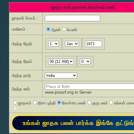
ஜாதக ராசி நவாம்சம் கோச்சரம் பலன்
ஜாதகர் பெயர் :
பாலினம் :
ஆண்
பெண்
பிறந்த தேதி
பிறந்த நேரம்
பிறந்த நாடு
பிறந்த ஊர்
www.psssrf.org.in Server
ஜாதகம்
திசா புத்தி
கோச்சர பலன்
குரு பலம்
உங்கள் மனை