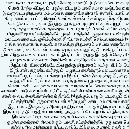
உண்டாகும், என்றாலும் புத்திர தோஷம் உண்டு. (பரிகாரம் செய்வது 
பெண் பிறந்த வீட்டிலும், புகுந்த வீட்டிலும் பலவிதமான கஷ்டங்கள
இவளுடைய திருமணமும் பலவித காரணங்களினால் தள்ளிப் போய் கொண்
திருமணம் முடியும். (பரிகாரம் செய்தால் கஷ்டங்கள் குறைந்து விர
கொடுமைக்காரனாக இருந்தாலும், தன் முயற்சியினால் சற்று
எதிர்த்து சமாளித்து தன்னுடைய சுய முயற்சியினால் குடும்பத்தில
மிருகசீரிஷம் நட்சத்திரத்தில் முதல் பாதத்தில் ருதுவான பலன்: 
உடையவளாகவும், குடும்பத்தை சிறப்பாக நடத்தி செல்பவளாகவும் இ
அதிக வேகமாக பேசுபவள். காதலித்து திருமணம் செய்து கொள்வாள். 
அச்ச உணர்வை கொண்டவளாகவும், கணவனுக்கு அடங்கி நடப்பவளாகவும்
தர்ம சிந்தனை உடையவளாகவும் இருப்பாள். புகுந்த இடத்தில் வெகு சீக
வாழ்கை நடத்துவாள். ரோகிணி நட்சத்திரத்தில் ருதுவான ப
இருப்பாள். விரைவிலேயே இவளுக்கு திருமணம் நடந்து விடும். 
இருப்பாள். சுருண்ட கூந்தலும், அழகிய கண்களும் உடையவளாகவு
கண்ணீயமும், நல்ல நடத்தையும் இயல்பாகவே இவளுக்கு இருக்கும். 
புகுந்த வீட்டில் அன்பான கணவரும், நல்ல குழந்தைகளும் உடையவளாக
சௌபாக்கிய வாழ்கை வாழ்வாள். வாழ்கையில் கொள்கைகளும், தெ
வாகனம், மாடு கன்றுகள், எடுபிடி ஆட்கள் போன்ற சகல வசதிகளுடன
சகல் ஆடை அணிகளல்ன்கள் நிரம்பி இருக்கும். பாலும், பாயசமும் இவ
நட்சத்திரதில் ருதுவான பெண் சற்று முன் கோபமும் எதிலும்
இருப்பாள். இவளுக்கு அமையும் திருமணம் காதல் திருமணமாக இரு
இருப்பார். குடும்பத்தில் மாமனார், நாத்தனார் போன்றவர்கள் இவளுட
இவளுக்கு தொடக்க காலத்தில் அடிக்கடி கருச்சிதைவு ஏற்படக்கூட
குழந்தைகள்தான் நிலைக்கும். பரணி நட்சத்திரத்தில் ருதுவான 
கல்வியறிவு அதிகமாக ஏற்பட வாய்ப்பு இல்லை. ஆனால் நுண் அற