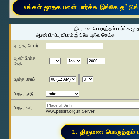
திருமண பொருத்தம் பார்க்க ஜா
ஆண் பிறப்பு விபரம் இங்கே பதிவு செய்க
ஜாதகர் பெயர் :
ஆண் பிறந்த
தேதி
பிறந்த நேரம்
பிறந்த நாடு
பிறந்த ஊர்
www.psssrf.org.in Server