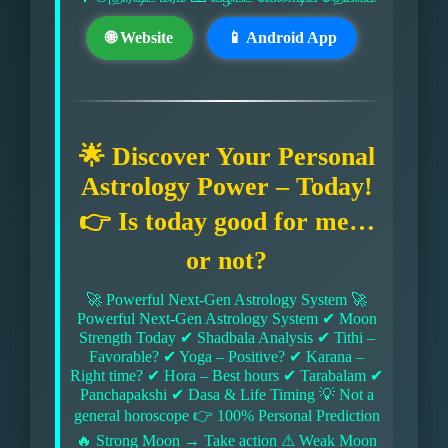
🌐 Website
📱 Android App
🌟 Discover Your Personal
Astrology Power – Today!
👉 Is today good for me…
or not?
🚀 Powerful Next-Gen Astrology System 🚀
Powerful Next-Gen Astrology System ✔ Moon
Strength Today ✔ Shadbala Analysis ✔ Tithi –
Favorable? ✔ Yoga – Positive? ✔ Karana –
Right time? ✔ Hora – Best hours ✔ Tarabalam ✔
Panchapakshi ✔ Dasa & Life Timing 💡 Not a
general horoscope 👉 100% Personal Prediction
🔥 Strong Moon → Take action ⚠ Weak Moon