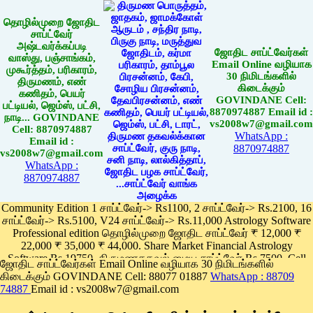
தொழில்முறை ஜோதிட
சாப்ட்வேர்
அஷ்டவர்க்கப்படி
ஜோதிட சாப்ட்வேர்கள்
வாஸ்து, பஞ்சாங்கம்,
Email Online வழியாக
முகூர்த்தம், பரிகாரம்,
30 நிமிடங்களில்
திருமணம், எண்
கிடைக்கும்
கணிதம், பெயர்
GOVINDANE Cell:
பட்டியல், ஜெம்ஸ், பட்சி,
8870974887 Email id :
நாடி... GOVINDANE
vs2008w7@gmail.com
Cell: 8870974887
WhatsApp :
Email id :
8870974887
vs2008w7@gmail.com
WhatsApp :
8870974887
Community Edition 1 சாப்ட்வேர்-> Rs1100, 2 சாப்ட்வேர்-> Rs.2100, 16
சாப்ட்வேர்-> Rs.5100, V24 சாப்ட்வேர்-> Rs.11,000 Astrology Software
Professional edition தொழில்முறை ஜோதிட சாப்ட்வேர் ₹ 12,000 ₹
22,000 ₹ 35,000 ₹ 44,000. Share Market Financial Astrology
Software Rs.19750, திருமணதகவல் மைய சாப்ட்வேர் Rs.7500, Cell
ஜோதிட சாப்ட்வேர்கள் Email Online வழியாக 30 நிமிடங்களில்
Phone App Rs. 1100
கிடைக்கும் GOVINDANE Cell: 88077 01887
WhatsApp : 88709
Pay online
74887
Email id : vs2008w7@gmail.com