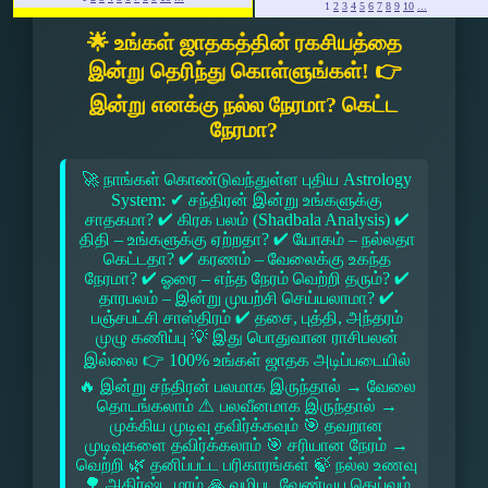
1
2
3
4
5
6
7
8
9
10
...
🌟 உங்கள் ஜாதகத்தின் ரகசியத்தை
இன்று தெரிந்து கொள்ளுங்கள்! 👉
இன்று எனக்கு நல்ல நேரமா? கெட்ட
நேரமா?
🚀 நாங்கள் கொண்டுவந்துள்ள புதிய Astrology
System: ✔ சந்திரன் இன்று உங்களுக்கு
சாதகமா? ✔ கிரக பலம் (Shadbala Analysis) ✔
திதி – உங்களுக்கு ஏற்றதா? ✔ யோகம் – நல்லதா
கெட்டதா? ✔ கரணம் – வேலைக்கு உகந்த
நேரமா? ✔ ஓரை – எந்த நேரம் வெற்றி தரும்? ✔
தாரபலம் – இன்று முயற்சி செய்யலாமா? ✔
பஞ்சபட்சி சாஸ்திரம் ✔ தசை, புத்தி, அந்தரம்
முழு கணிப்பு 💡 இது பொதுவான ராசிபலன்
இல்லை 👉 100% உங்கள் ஜாதக அடிப்படையில்
🔥 இன்று சந்திரன் பலமாக இருந்தால் → வேலை
தொடங்கலாம் ⚠ பலவீனமாக இருந்தால் →
முக்கிய முடிவு தவிர்க்கவும் 🎯 தவறான
முடிவுகளை தவிர்க்கலாம் 🎯 சரியான நேரம் →
வெற்றி 🌿 தனிப்பட்ட பரிகாரங்கள் 🍃 நல்ல உணவு
🌳 அதிர்ஷ்ட மரம் 🙏 வழிபட வேண்டிய தெய்வம்