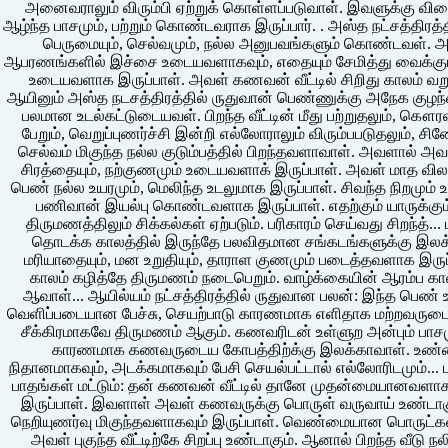
அனைவராலும் விரும்பி ஏற்றுக் கொள்ளப்படுவாள். இவளுக்கு வ
ஆழ்ந்த பாசமும், பற்றும் கொண்டவராக இருப்பார். . அஸ்த நட்சத்திரத்தி
பெருமையும், செல்வமும், நல்ல அனுபவங்களும் கொண்டவள். அ
ஆபரணங்களில் இச்சை உடையவளாகவும், எதையும் சேமித்து வைக்கும் 
உடையவளாக இருப்பாள். அவள் கணவன் வீட்டில் சிறிது காலம் வறும
ஆயினும் அஸ்த நடசத்திரத்தில் ருதுவான் பெண்ணுக்கு அநேக குழந்தை 
பலமான உடல்கட்டுடையவள். பிறந்த வீட்டின் மீது பற்றுதலும், கௌ
பேறும், வெறுப்புணர்ச்சி இன்றி எல்லோராலும் விரும்பபடுதலும், ச
செல்வம் மிகுந்த நல்ல குடும்பத்தில் பிறந்தவளாவாள். அவளால் அவள
சிரத்தையும், நற்குணமும் உடையவளாக் இருப்பாள். அவள் மாத விலக்க
பெண் நல்ல உயரமும், மெலிந்த உடலுமாக இருப்பாள். சிவந்த நிறமு
பணிவான் இயல்பு கொண்டவளாக இருப்பாள். எதற்கும் யாருக்கும்
திருமணத்திலும் சிக்கல்கள் ஏற்படும். பரிகாரம் செய்வது சிறந்த்...
தொடக்க காலத்தில் இருந்தே பலவிதமான சங்கடங்களுக்கு இலக்க
மரியாதையும், மன உறுதியும், தாராள குணமும் படைத்தவளாக இருப்ப
காலம் கழித்தே திருமணம் நடைபெறும். வாழ்க்கையின் ஆரம்ப க
ஆவாள்... ஆயில்யம் நட்சத்திரத்தில் ருதுவான பலன்: இந்த பெண் 
வெளிப்படையான பேச்சு, செயற்பாடு காரணமாக எளிதாக மற்றவருடை
சீக்கிரமாகவே திருமணம் ஆகும். கணவரிடன் உள்ளுற அன்பும் பா
காரணமாக கணவருடைய கோபத்திற்க்கு இலக்காவாள். உண்மை
நிதானமாகவும், அடக்கமாகவும் பேசி செயல்பட்டால் எல்லோரிடமும்... ப
பாதங்கள் மட்டும்: தன் கணவன் வீட்டில் தானே முதன்மையானவளாக இ
இருப்பாள். இவளாள் அவள் கணவருக்கு பொருள் வருவாய் உண்டாக
நெறியுணர்வு மிகுந்தவளாகவும் இருப்பாள். வெண்மையான பொருட்கள
அவள் புகுந்த வீட்டிற்கே சிறப்பு உண்டாகும். ஆனால் பிறந்த வீடு ந