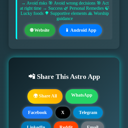
→ Avoid risks 🎯 Avoid wrong decisions 🎯 Act
at right time → Success 🌿 Personal Remedies 🍃
Lucky foods 🌳 Supportive elements 🙏 Worship
guidance
🌐 Website
📱 Android App
📲 Share This Astro App
WhatsApp
🌍 Share All
Facebook
X
Telegram
LinkedIn
Reddit
Email