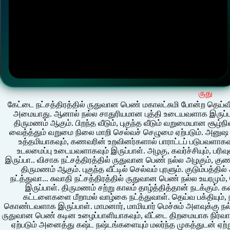
ருது
கேட்டை நட்சத்திரத்தில் ருதுவான பெண் மகாலட்சுமி போன்ற தெய
அமையாது. ஆனால் நல்ல சாதுரியமான புத்தி உடையவளாக இருப்பா
திருமணம் ஆகும். பிறந்த வீடும், புகுந்த வீடும் வறுமையான சூழ்நிலை
வைத்த்தும் வறுமை நிலை மாறி செல்வச் செழுமை ஏற்படும். அனுஷ 
உத்தமியாகவும், கணவரின் உறவினர்களால் பாராட்டப் படுபவளா
உடலமைப்பு உடையவளாகவும் இருப்பாள். அழகு, கவர்ச்சியும், பரி
இருப்பா.. விசாக நட்சத்திரத்தில் ருதுவான பெண் நல்ல அழகும், க
திருமணம் ஆகும். புகுந்த வீட்டில் செல்வம் புரளும். குடும்ப
நட்த்துவா... சுவாதி நட்சத்திரத்தில் ருதுவான பெண் நல்ல உயரமும
இருப்பாள். திருமணம் சற்று காலம் தாழ்த்தித்தான் நடக்கும்.
கட்டளைகளை மீறாமல் வாழ்கை நட்த்துவாள். தெய்வ பக்தியும், 
கொண்டவளாக இருப்பாள். மாமனார், மாமியார் மெச்சும் அளவுக்கு நல்
ருதுவான பெண் கடின உழைப்பாளியாகவும், வீட்டை திறமையாக நிர்வாக
ஏற்படும் அனைத்து கஷ்ட நஷ்டங்களையும் மலர்ந்த முகத்துடன் ஏ