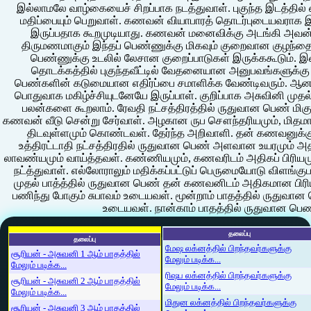
இல்லாமலே வாழ்கையைச் சிறப்பாக நடத்துவாள். புகுந்த இடத்த
மதிப்பையும் பெறுவாள். கணவன் வியாபாரத் தொடர்புடையவராக இருப
இருப்பதாக கூறமுடியாது. கணவன் மனைவிக்கு அடங்கி அவன் ச
திருமணமாகும் இந்தப் பெண்ணுக்கு மிகவும் குறைவான குழந்தைகள
பெண்ணுக்கு உடலில் லேசான குறைப்பாடுகள் இருக்ககூடும். இ
தொடக்கத்தில் புகுந்தவீட்டில் வேதனையான அனுபவங்களுக்கு இல
பெண்களின் கடுமையான எதிர்ப்பை சமாளிக்க வேண்டிவரும். ஆனா
பொதுவாக மகிழ்ச்சியுடனேயே இருப்பாள். குறிப்பாக அசுவினி முதல
பலன்களை கூறலாம். ரேவதி நட்சத்திரத்தில் ருதுவான பெண் ம
கணவன் வீடு சென்று சேர்வாள். அழகான ருப சௌந்தரியமும், மிதம
திடவுள்ளமும் கொண்டவள். தேர்ந்த அறிவாளி. தன் கணவனுக
உத்திரட்டாதி நட்சத்திரதில் ருதுவான பெண் அளவான உயரமும் அ
லாவண்யமும் வாய்த்தவள். கண்ணியமும், கணவரிடம் அதிகப் பிரியம
நட்த்துவாள். எல்லோராலும் மதிக்கப்பட்டுப் பெருமையோடு விளங்குப
முதல் பாத்த்தில் ருதுவான பெண் தன் கணவனிடம் அதிகமான பிர
பணிந்து போகும் சுபாவம் உடையவள். மூன்றாம் பாதத்தில் ருதுவான
உடையவள். நான்காம் பாதத்தில் ருதுவான 
தலைப்பு
தலைப்பு
மேஷ லக்னத்தில் பிறந்தவர்களுக்கு
சூரியன் - அசுவனி 1 ஆம் பாதத்தில்
மேலும் படிக்க...
மேலும் படிக்க...
ரிஷப லக்னத்தில் பிறந்தவர்களுக்கு
சூரியன் - அசுவனி 2 ஆம் பாதத்தில்
மேலும் படிக்க...
மேலும் படிக்க...
மிதுன லக்னத்தில் பிறந்தவர்களுக்கு
சூரியன் - அசுவனி 3 ஆம் பாதத்தில்