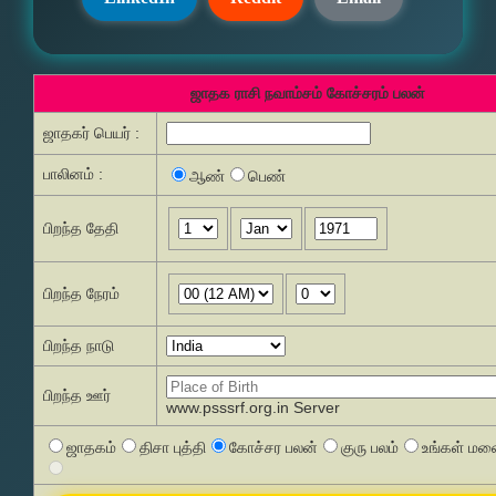
ஜாதக ராசி நவாம்சம் கோச்சரம் பலன்
ஜாதகர் பெயர் :
பாலினம் :
ஆண்
பெண்
பிறந்த தேதி
பிறந்த நேரம்
பிறந்த நாடு
பிறந்த ஊர்
www.psssrf.org.in Server
ஜாதகம்
திசா புத்தி
கோச்சர பலன்
குரு பலம்
உங்கள் மனை