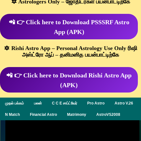
🔯 Astrologers Only – ஜோதிடர்கள் பயன்பாட்டிற்கே
📲 👉 Click here to Download PSSSRF Astro
App (APK)
🔯 Rishi Astro App – Personal Astrology Use Only ரிஷி
அஸ்ட்ரோ ஆப் – தனிமனித பயன்பாட்டிற்கே
📲 👉 Click here to Download Rishi Astro App
(APK)
முதல் பக்கம்
பலன்
C C E சாப்ட்வேர்
Pro Astro
Astro V.26
N Match
Financial Astro
Matrimony
AstroVS2008