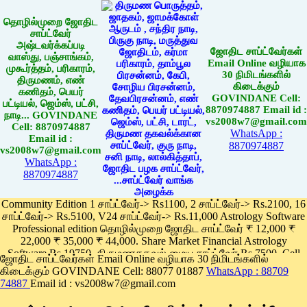
தொழில்முறை ஜோதிட
சாப்ட்வேர்
அஷ்டவர்க்கப்படி
ஜோதிட சாப்ட்வேர்கள்
வாஸ்து, பஞ்சாங்கம்,
Email Online வழியாக
முகூர்த்தம், பரிகாரம்,
30 நிமிடங்களில்
திருமணம், எண்
கிடைக்கும்
கணிதம், பெயர்
GOVINDANE Cell:
பட்டியல், ஜெம்ஸ், பட்சி,
8870974887 Email id :
நாடி... GOVINDANE
vs2008w7@gmail.com
Cell: 8870974887
WhatsApp :
Email id :
8870974887
vs2008w7@gmail.com
WhatsApp :
8870974887
Community Edition 1 சாப்ட்வேர்-> Rs1100, 2 சாப்ட்வேர்-> Rs.2100, 16
சாப்ட்வேர்-> Rs.5100, V24 சாப்ட்வேர்-> Rs.11,000 Astrology Software
Professional edition தொழில்முறை ஜோதிட சாப்ட்வேர் ₹ 12,000 ₹
22,000 ₹ 35,000 ₹ 44,000. Share Market Financial Astrology
Software Rs.19750, திருமணதகவல் மைய சாப்ட்வேர் Rs.7500, Cell
ஜோதிட சாப்ட்வேர்கள் Email Online வழியாக 30 நிமிடங்களில்
Phone App Rs. 1100
கிடைக்கும் GOVINDANE Cell: 88077 01887
WhatsApp : 88709
Pay online
74887
Email id : vs2008w7@gmail.com