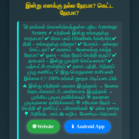
இன்று எனக்கு நல்ல நேரமா? கெட்ட
நேரமா?
🚀 நாங்கள் கொண்டுவந்துள்ள புதிய Astrology
System: ✔ சந்திரன் இன்று உங்களுக்கு
சாதகமா? ✔ கிரக பலம் (Shadbala Analysis) ✔
திதி – உங்களுக்கு ஏற்றதா? ✔ யோகம் – நல்லதா
கெட்டதா? ✔ கரணம் – வேலைக்கு உகந்த
நேரமா? ✔ ஓரை – எந்த நேரம் வெற்றி தரும்? ✔
தாரபலம் – இன்று முயற்சி செய்யலாமா? ✔
பஞ்சபட்சி சாஸ்திரம் ✔ தசை, புத்தி, அந்தரம்
முழு கணிப்பு 💡 இது பொதுவான ராசிபலன்
இல்லை 👉 100% உங்கள் ஜாதக அடிப்படையில்
🔥 இன்று சந்திரன் பலமாக இருந்தால் → வேலை
தொடங்கலாம் ⚠ பலவீனமாக இருந்தால் →
முக்கிய முடிவு தவிர்க்கவும் 🎯 தவறான
முடிவுகளை தவிர்க்கலாம் 🎯 சரியான நேரம் →
வெற்றி 🌿 தனிப்பட்ட பரிகாரங்கள் 🍃 நல்ல உணவு
🌳 அதிர்ஷ்ட மரம் 🙏 வழிபட வேண்டிய தெய்வம்
🌐 Website
📱 Android App