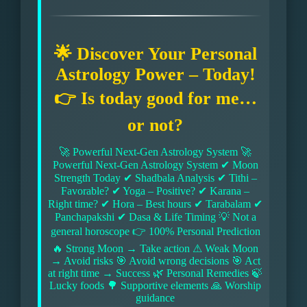
🌟 Discover Your Personal
Astrology Power – Today!
👉 Is today good for me…
or not?
🚀 Powerful Next-Gen Astrology System 🚀
Powerful Next-Gen Astrology System ✔ Moon
Strength Today ✔ Shadbala Analysis ✔ Tithi –
Favorable? ✔ Yoga – Positive? ✔ Karana –
Right time? ✔ Hora – Best hours ✔ Tarabalam ✔
Panchapakshi ✔ Dasa & Life Timing 💡 Not a
general horoscope 👉 100% Personal Prediction
🔥 Strong Moon → Take action ⚠ Weak Moon
→ Avoid risks 🎯 Avoid wrong decisions 🎯 Act
at right time → Success 🌿 Personal Remedies 🍃
Lucky foods 🌳 Supportive elements 🙏 Worship
guidance