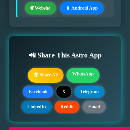
🌐 Website
📱 Android App
📲 Share This Astro App
WhatsApp
🌍 Share All
Facebook
X
Telegram
LinkedIn
Reddit
Email