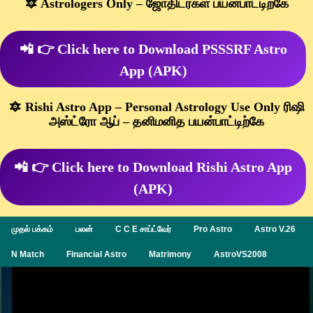
🔯 Astrologers Only – ஜோதிடர்கள் பயன்பாட்டிற்கே
📲 👉 Click here to Download PSSSRF Astro
App (APK)
🔯 Rishi Astro App – Personal Astrology Use Only ரிஷி
அஸ்ட்ரோ ஆப் – தனிமனித பயன்பாட்டிற்கே
📲 👉 Click here to Download Rishi Astro App
(APK)
முதல் பக்கம்
பலன்
C C E சாப்ட்வேர்
Pro Astro
Astro V.26
N Match
Financial Astro
Matrimony
AstroVS2008