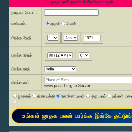
ஜாதக ராசி நவாம்சம் கோச்சரம் பலன்
ஜாதகர் பெயர் :
பாலினம் :
ஆண்
பெண்
பிறந்த தேதி
பிறந்த நேரம்
பிறந்த நாடு
பிறந்த ஊர்
www.psssrf.org.in Server
ஜாதகம்
திசா புத்தி
கோச்சர பலன்
குரு பலம்
உங்கள் மனை