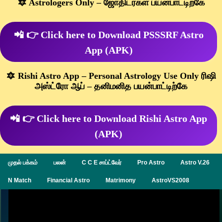
🔯 Astrologers Only – ஜோதிடர்கள் பயன்பாட்டிற்கே
📲 👉 Click here to Download PSSSRF Astro
App (APK)
🔯 Rishi Astro App – Personal Astrology Use Only ரிஷி
அஸ்ட்ரோ ஆப் – தனிமனித பயன்பாட்டிற்கே
📲 👉 Click here to Download Rishi Astro App
(APK)
முதல் பக்கம்
பலன்
C C E சாப்ட்வேர்
Pro Astro
Astro V.26
N Match
Financial Astro
Matrimony
AstroVS2008