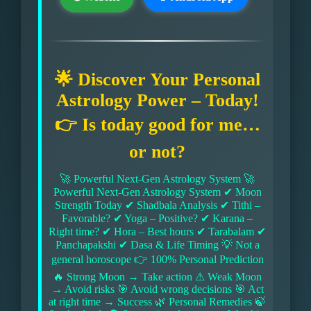
🌟 Discover Your Personal
Astrology Power – Today!
👉 Is today good for me…
or not?
🚀 Powerful Next-Gen Astrology System 🚀
Powerful Next-Gen Astrology System ✔ Moon
Strength Today ✔ Shadbala Analysis ✔ Tithi –
Favorable? ✔ Yoga – Positive? ✔ Karana –
Right time? ✔ Hora – Best hours ✔ Tarabalam ✔
Panchapakshi ✔ Dasa & Life Timing 💡 Not a
general horoscope 👉 100% Personal Prediction
🔥 Strong Moon → Take action ⚠ Weak Moon
→ Avoid risks 🎯 Avoid wrong decisions 🎯 Act
at right time → Success 🌿 Personal Remedies 🍃