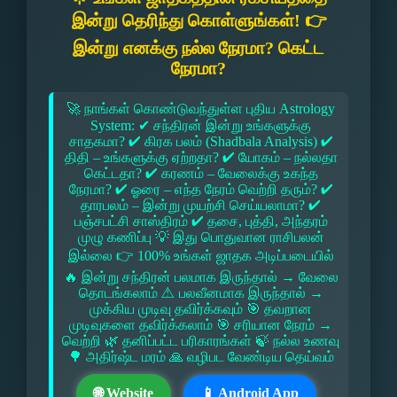
இன்று தெரிந்து கொள்ளுங்கள்! 👉
இன்று எனக்கு நல்ல நேரமா? கெட்ட
நேரமா?
🚀 நாங்கள் கொண்டுவந்துள்ள புதிய Astrology
System: ✔ சந்திரன் இன்று உங்களுக்கு
சாதகமா? ✔ கிரக பலம் (Shadbala Analysis) ✔
திதி – உங்களுக்கு ஏற்றதா? ✔ யோகம் – நல்லதா
கெட்டதா? ✔ கரணம் – வேலைக்கு உகந்த
நேரமா? ✔ ஓரை – எந்த நேரம் வெற்றி தரும்? ✔
தாரபலம் – இன்று முயற்சி செய்யலாமா? ✔
பஞ்சபட்சி சாஸ்திரம் ✔ தசை, புத்தி, அந்தரம்
முழு கணிப்பு 💡 இது பொதுவான ராசிபலன்
இல்லை 👉 100% உங்கள் ஜாதக அடிப்படையில்
🔥 இன்று சந்திரன் பலமாக இருந்தால் → வேலை
தொடங்கலாம் ⚠ பலவீனமாக இருந்தால் →
முக்கிய முடிவு தவிர்க்கவும் 🎯 தவறான
முடிவுகளை தவிர்க்கலாம் 🎯 சரியான நேரம் →
வெற்றி 🌿 தனிப்பட்ட பரிகாரங்கள் 🍃 நல்ல உணவு
🌳 அதிர்ஷ்ட மரம் 🙏 வழிபட வேண்டிய தெய்வம்
🌐 Website
📱 Android App