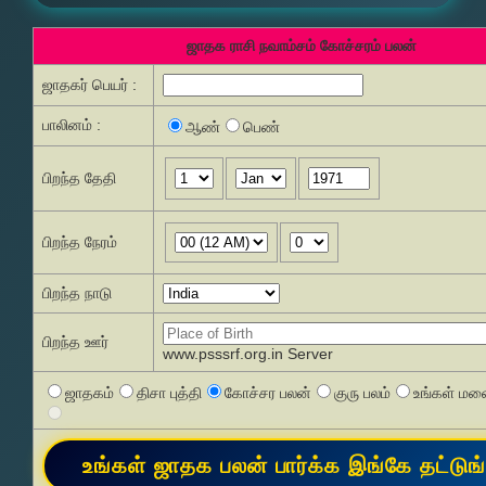
ஜாதக ராசி நவாம்சம் கோச்சரம் பலன்
ஜாதகர் பெயர் :
பாலினம் :
ஆண்
பெண்
பிறந்த தேதி
பிறந்த நேரம்
பிறந்த நாடு
பிறந்த ஊர்
www.psssrf.org.in Server
ஜாதகம்
திசா புத்தி
கோச்சர பலன்
குரு பலம்
உங்கள் மனை