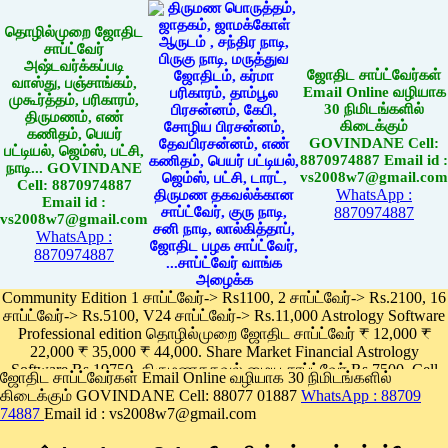
தொழில்முறை ஜோதிட
சாப்ட்வேர்
அஷ்டவர்க்கப்படி
ஜோதிட சாப்ட்வேர்கள்
வாஸ்து, பஞ்சாங்கம்,
Email Online வழியாக
முகூர்த்தம், பரிகாரம்,
30 நிமிடங்களில்
திருமணம், எண்
கிடைக்கும்
கணிதம், பெயர்
GOVINDANE Cell:
பட்டியல், ஜெம்ஸ், பட்சி,
8870974887 Email id :
நாடி... GOVINDANE
vs2008w7@gmail.com
Cell: 8870974887
WhatsApp :
Email id :
8870974887
vs2008w7@gmail.com
WhatsApp :
8870974887
Community Edition 1 சாப்ட்வேர்-> Rs1100, 2 சாப்ட்வேர்-> Rs.2100, 16
சாப்ட்வேர்-> Rs.5100, V24 சாப்ட்வேர்-> Rs.11,000 Astrology Software
Professional edition தொழில்முறை ஜோதிட சாப்ட்வேர் ₹ 12,000 ₹
22,000 ₹ 35,000 ₹ 44,000. Share Market Financial Astrology
Software Rs.19750, திருமணதகவல் மைய சாப்ட்வேர் Rs.7500, Cell
ஜோதிட சாப்ட்வேர்கள் Email Online வழியாக 30 நிமிடங்களில்
Phone App Rs. 1100
கிடைக்கும் GOVINDANE Cell: 88077 01887
WhatsApp : 88709
Pay online
74887
Email id : vs2008w7@gmail.com