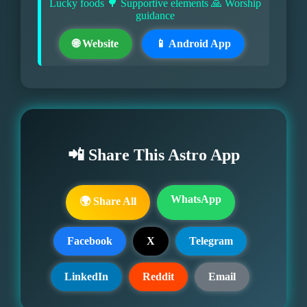
Lucky foods 🌳 Supportive elements 🙏 Worship
guidance
🌐 Website
📱 Android App
📲 Share This Astro App
WhatsApp
🌍 Share All
Facebook
X
Telegram
LinkedIn
Reddit
Email