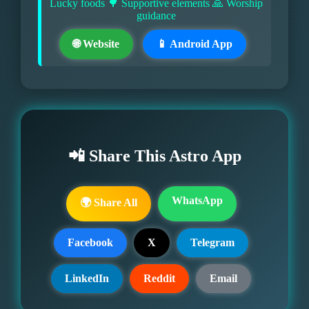
Lucky foods 🌳 Supportive elements 🙏 Worship
guidance
🌐 Website
📱 Android App
📲 Share This Astro App
WhatsApp
🌍 Share All
Facebook
X
Telegram
LinkedIn
Reddit
Email