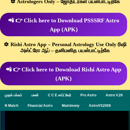
🔯 Astrologers Only – ஜோதிடர்கள் பயன்பாட்டிற்கே
📲 👉 Click here to Download PSSSRF Astro
App (APK)
🔯 Rishi Astro App – Personal Astrology Use Only ரிஷி
அஸ்ட்ரோ ஆப் – தனிமனித பயன்பாட்டிற்கே
📲 👉 Click here to Download Rishi Astro App
(APK)
முதல் பக்கம்
பலன்
C C E சாப்ட்வேர்
Pro Astro
Astro V.26
N Match
Financial Astro
Matrimony
AstroVS2008