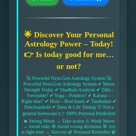
🌟 Discover Your Personal
Astrology Power – Today!
👉 Is today good for me…
or not?
🚀 Powerful Next-Gen Astrology System 🚀
Powerful Next-Gen Astrology System ✔ Moon
Strength Today ✔ Shadbala Analysis ✔ Tithi –
Favorable? ✔ Yoga – Positive? ✔ Karana –
Right time? ✔ Hora – Best hours ✔ Tarabalam ✔
Panchapakshi ✔ Dasa & Life Timing 💡 Not a
general horoscope 👉 100% Personal Prediction
🔥 Strong Moon → Take action ⚠ Weak Moon
→ Avoid risks 🎯 Avoid wrong decisions 🎯 Act
at right time → Success 🌿 Personal Remedies 🍃