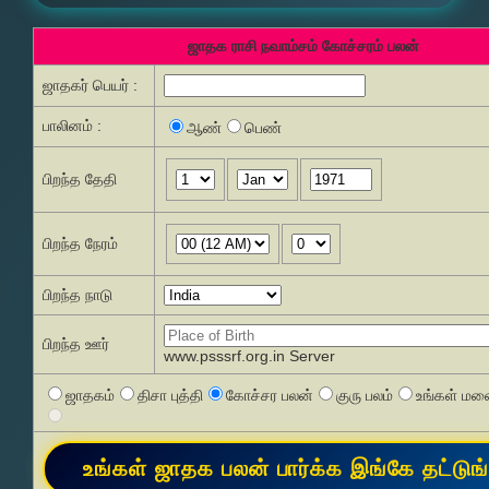
ஜாதக ராசி நவாம்சம் கோச்சரம் பலன்
ஜாதகர் பெயர் :
பாலினம் :
ஆண்
பெண்
பிறந்த தேதி
பிறந்த நேரம்
பிறந்த நாடு
பிறந்த ஊர்
www.psssrf.org.in Server
ஜாதகம்
திசா புத்தி
கோச்சர பலன்
குரு பலம்
உங்கள் மனை