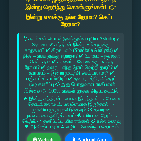
இன்று தெரிந்து கொள்ளுங்கள்! 👉
இன்று எனக்கு நல்ல நேரமா? கெட்ட
நேரமா?
🚀 நாங்கள் கொண்டுவந்துள்ள புதிய Astrology
System: ✔ சந்திரன் இன்று உங்களுக்கு
சாதகமா? ✔ கிரக பலம் (Shadbala Analysis) ✔
திதி – உங்களுக்கு ஏற்றதா? ✔ யோகம் – நல்லதா
கெட்டதா? ✔ கரணம் – வேலைக்கு உகந்த
நேரமா? ✔ ஓரை – எந்த நேரம் வெற்றி தரும்? ✔
தாரபலம் – இன்று முயற்சி செய்யலாமா? ✔
பஞ்சபட்சி சாஸ்திரம் ✔ தசை, புத்தி, அந்தரம்
முழு கணிப்பு 💡 இது பொதுவான ராசிபலன்
இல்லை 👉 100% உங்கள் ஜாதக அடிப்படையில்
🔥 இன்று சந்திரன் பலமாக இருந்தால் → வேலை
தொடங்கலாம் ⚠ பலவீனமாக இருந்தால் →
முக்கிய முடிவு தவிர்க்கவும் 🎯 தவறான
முடிவுகளை தவிர்க்கலாம் 🎯 சரியான நேரம் →
வெற்றி 🌿 தனிப்பட்ட பரிகாரங்கள் 🍃 நல்ல உணவு
🌳 அதிர்ஷ்ட மரம் 🙏 வழிபட வேண்டிய தெய்வம்
🌐 Website
📱 Android App