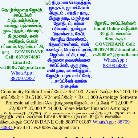
தொழில்முறை ஜோதிட
சாப்ட்வேர்
அஷ்டவர்க்கப்படி
ஜோதிட சாப்ட்வேர்கள்
வாஸ்து, பஞ்சாங்கம்,
Email Online வழியாக
முகூர்த்தம், பரிகாரம்,
30 நிமிடங்களில்
திருமணம், எண்
கிடைக்கும்
கணிதம், பெயர்
GOVINDANE Cell:
பட்டியல், ஜெம்ஸ், பட்சி,
8870974887 Email id :
நாடி... GOVINDANE
vs2008w7@gmail.com
Cell: 8870974887
WhatsApp :
Email id :
8870974887
vs2008w7@gmail.com
WhatsApp :
8870974887
Community Edition 1 சாப்ட்வேர்-> Rs1100, 2 சாப்ட்வேர்-> Rs.2100, 16
சாப்ட்வேர்-> Rs.5100, V24 சாப்ட்வேர்-> Rs.11,000 Astrology Software
Professional edition தொழில்முறை ஜோதிட சாப்ட்வேர் ₹ 12,000 ₹
22,000 ₹ 35,000 ₹ 44,000. Share Market Financial Astrology
Software Rs.19750, திருமணதகவல் மைய சாப்ட்வேர் Rs.7500, Cell
ஜோதிட சாப்ட்வேர்கள் Email Online வழியாக 30 நிமிடங்களில்
Phone App Rs. 1100
கிடைக்கும் GOVINDANE Cell: 88077 01887
WhatsApp : 88709
Pay online
74887
Email id : vs2008w7@gmail.com