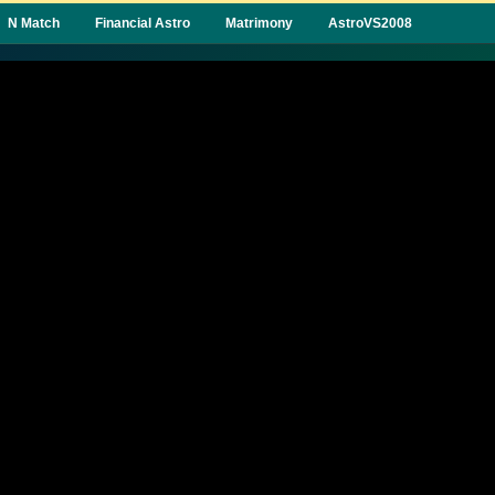
N Match
Financial Astro
Matrimony
AstroVS2008