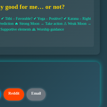
ay good for me… or not?
 Tithi – Favorable? ✔ Yoga – Positive? ✔ Karana – Right
l Prediction 🔥 Strong Moon → Take action ⚠ Weak Moon →
 Supportive elements 🙏 Worship guidance
Reddit
Email