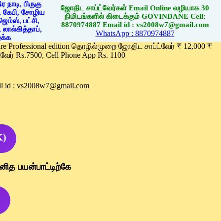
ஜோதிட சாப்ட்வேர்கள் Email Online வழியாக 30
நிமிடங்களில் கிடைக்கும் GOVINDANE Cell:
8870974887 Email id : vs2008w7@gmail.com
WhatsApp : 8870974887
ware Professional edition தொழில்முறை ஜோதிட சாப்ட்வேர் ₹ 12,000 ₹
வேர் Rs.7500, Cell Phone App Rs. 1100
l id : vs2008w7@gmail.com
K)
னித பயன்பாட்டிற்கே
)