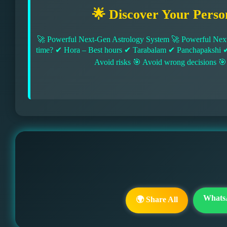
🌟 Discover Your Perso
🚀 Powerful Next-Gen Astrology System 🚀 Powerful Next
time? ✔ Hora – Best hours ✔ Tarabalam ✔ Panchapakshi 
Avoid risks 🎯 Avoid wrong decisions 🎯
Whats
🌍 Share All