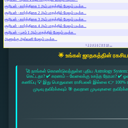
சூரியன் - கார்த்திகை 1 ஆம் பாதத்தில் மேலும் படிக்க...
சூரியன் - கார்த்திகை 2 ஆம் பாதத்தில் மேலும் படிக்க...
சூரியன் - கார்த்திகை 3 ஆம் பாதத்தில் மேலும் படிக்க...
சூரியன் - கார்த்திகை 4 ஆம் பாதத்தில் மேலும் படிக்க...
சூரியன் - பூசம் 1 ஆம் பாதத்தில் மேலும் படிக்க...
ஆணுக்கு அஸ்வனி மேலும் படிக்க...
1
2
3
4
5
6
7
8
9
10
...
🌟 உங்கள் ஜாதகத்தின் ரகசி
🚀 நாங்கள் கொண்டுவந்துள்ள புதிய Astrology System:
கெட்டதா? ✔ கரணம் – வேலைக்கு உகந்த நேரமா? ✔ ஓரை –
கணிப்பு 💡 இது பொதுவான ராசிபலன் இல்லை 👉 100% உ
முடிவு தவிர்க்கவும் 🎯 தவறான முடிவுகளை தவிர்க்