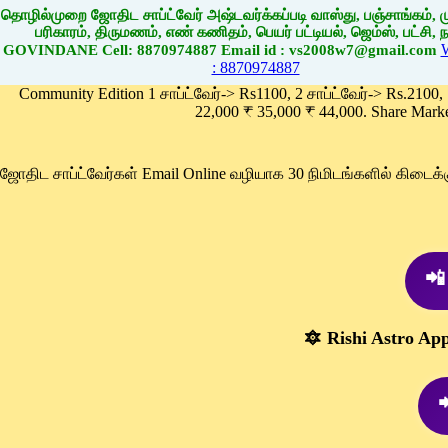
தொழில்முறை ஜோதிட சாப்ட்வேர் அஷ்டவர்க்கப்படி வாஸ்து, பஞ்சாங்கம், மு
பரிகாரம், திருமணம், எண் கணிதம், பெயர் பட்டியல், ஜெம்ஸ், பட்சி, நா
GOVINDANE Cell: 8870974887 Email id : vs2008w7@gmail.com
: 8870974887
Community Edition 1 சாப்ட்வேர்-> Rs1100, 2 சாப்ட்வேர்-> Rs.2100,
22,000 ₹ 35,000 ₹ 44,000. Share Mark
ஜோதிட சாப்ட்வேர்கள் Email Online வழியாக 30 நிமிடங்களில் கிடை
📲
🔯 Rishi Astro Ap
