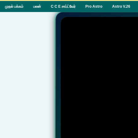
முதல் பக்கம்
பலன்
C C E சாப்ட்வேர்
Pro Astro
Astro V.26