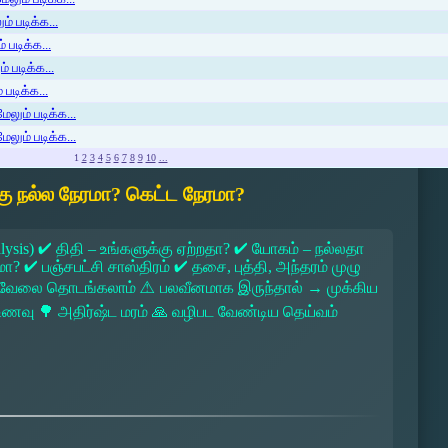
் படிக்க...
 படிக்க...
் படிக்க...
படிக்க...
ேலும் படிக்க...
ேலும் படிக்க...
1
2
3
4
5
6
7
8
9
10
...
ு நல்ல நேரமா? கெட்ட நேரமா?
lysis) ✔ திதி – உங்களுக்கு ஏற்றதா? ✔ யோகம் – நல்லதா
 ✔ பஞ்சபட்சி சாஸ்திரம் ✔ தசை, புத்தி, அந்தரம் முழு
 → வேலை தொடங்கலாம் ⚠ பலவீனமாக இருந்தால் → முக்கிய
ல உணவு 🌳 அதிர்ஷ்ட மரம் 🙏 வழிபட வேண்டிய தெய்வம்