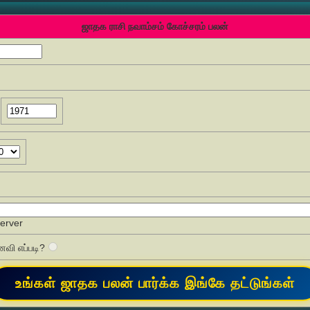
ஜாதக ராசி நவாம்சம் கோச்சரம் பலன்
Server
வி எப்படி?