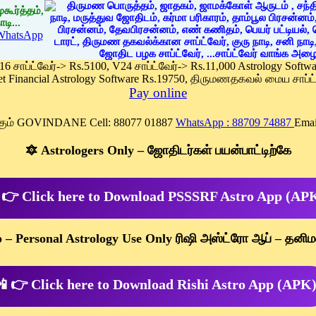
கூர்த்தம்,
டி...
WhatsApp
 16 சாப்ட்வேர்-> Rs.5100, V24 சாப்ட்வேர்-> Rs.11,000 Astrology Soft
et Financial Astrology Software Rs.19750, திருமணதகவல் மைய சாப்ட்
Pay online
க்கும் GOVINDANE Cell: 88077 01887
WhatsApp : 88709 74887
Emai
🔯 Astrologers Only – ஜோதிடர்கள் பயன்பாட்டிற்கே
 👉 Click here to Download PSSSRF Astro App (AP
p – Personal Astrology Use Only ரிஷி அஸ்ட்ரோ ஆப் – தனிம
 👉 Click here to Download Rishi Astro App (APK