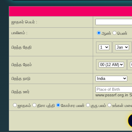
ஜாதகர் பெயர் :
பாலினம் :
ஆண்
பெண்
பிறந்த தேதி
பிறந்த நேரம்
பிறந்த நாடு
பிறந்த ஊர்
www.psssrf.org.in 
ஜாதகம்
திசா புத்தி
கோச்சர பலன்
குரு பலம்
உங்கள் மனை