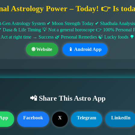
nal Astrology Power – Today! 👉 Is tod
-Gen Astrology System ✔ Moon Strength Today ✔ Shadbala Analysis ✔
✔ Dasa & Life Timing 💡 Not a general horoscope 👉 100% Persona
 Act at right time → Success 🌿 Personal Remedies 🍃 Lucky foods 🌳
🌐 Website
📱 Android App
📲 Share This Astro App
App
Facebook
X
Telegram
LinkedIn