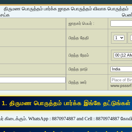
திருமண பொருத்தம் பார்க்க ஜாதக பொருத்தம் விவாக பொருத்தம்
செய்க
பெண்
ஜாதகர் பெயர் :
பிறந்த தேதி
பிறந்த நேரம்
பிறந்த நாடு
பிறந்த ஊர்
www.psssrf.
ர் கிடைக்கும். WhatsApp : 8870974887 and Cell : 8870974887 கோவ