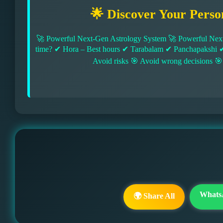
🌟 Discover Your Perso
🚀 Powerful Next-Gen Astrology System 🚀 Powerful Next
time? ✔ Hora – Best hours ✔ Tarabalam ✔ Panchapakshi 
Avoid risks 🎯 Avoid wrong decisions 🎯
Whats
🌍 Share All