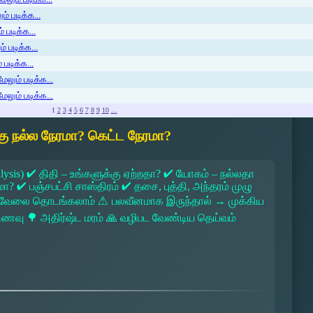
் படிக்க...
 படிக்க...
் படிக்க...
படிக்க...
ேலும் படிக்க...
ேலும் படிக்க...
1
2
3
4
5
6
7
8
9
10
...
ு நல்ல நேரமா? கெட்ட நேரமா?
lysis) ✔ திதி – உங்களுக்கு ஏற்றதா? ✔ யோகம் – நல்லதா
 ✔ பஞ்சபட்சி சாஸ்திரம் ✔ தசை, புத்தி, அந்தரம் முழு
 → வேலை தொடங்கலாம் ⚠ பலவீனமாக இருந்தால் → முக்கிய
ல உணவு 🌳 அதிர்ஷ்ட மரம் 🙏 வழிபட வேண்டிய தெய்வம்