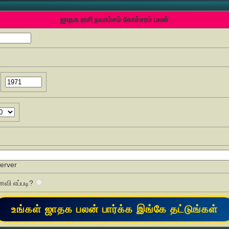
ஜாதக ராசி நவாம்சம் கோச்சரம் பலன்
Server
வி எப்படி?