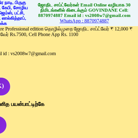
ஜோதிட சாப்ட்வேர்கள் Email Online வழியாக 30
நிமிடங்களில் கிடைக்கும் GOVINDANE Cell:
8870974887 Email id : vs2008w7@gmail.com
WhatsApp : 8870974887
ware Professional edition தொழில்முறை ஜோதிட சாப்ட்வேர் ₹ 12,000 ₹
வேர் Rs.7500, Cell Phone App Rs. 1100
l id : vs2008w7@gmail.com
K)
னித பயன்பாட்டிற்கே
)