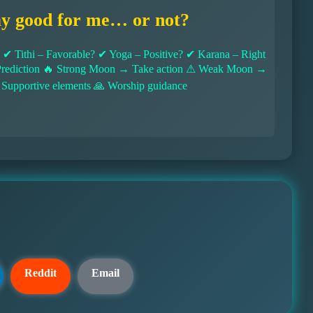
ay good for me… or not?
 Tithi – Favorable? ✔ Yoga – Positive? ✔ Karana – Right
l Prediction 🔥 Strong Moon → Take action ⚠ Weak Moon →
 Supportive elements 🙏 Worship guidance
Reddit
Email