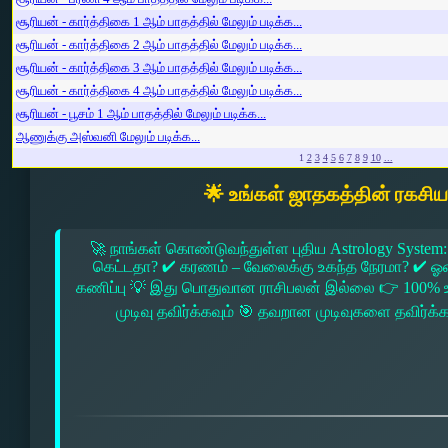
சூரியன் - கார்த்திகை 1 ஆம் பாதத்தில் மேலும் படிக்க...
சூரியன் - கார்த்திகை 2 ஆம் பாதத்தில் மேலும் படிக்க...
சூரியன் - கார்த்திகை 3 ஆம் பாதத்தில் மேலும் படிக்க...
சூரியன் - கார்த்திகை 4 ஆம் பாதத்தில் மேலும் படிக்க...
சூரியன் - பூசம் 1 ஆம் பாதத்தில் மேலும் படிக்க...
ஆணுக்கு அஸ்வனி மேலும் படிக்க...
1
2
3
4
5
6
7
8
9
10
...
🌟 உங்கள் ஜாதகத்தின் ரகசி
🚀 நாங்கள் கொண்டுவந்துள்ள புதிய Astrology System:
கெட்டதா? ✔ கரணம் – வேலைக்கு உகந்த நேரமா? ✔ ஓரை –
கணிப்பு 💡 இது பொதுவான ராசிபலன் இல்லை 👉 100% உ
முடிவு தவிர்க்கவும் 🎯 தவறான முடிவுகளை தவிர்க்