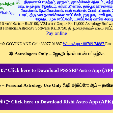
கூர்த்தம்,
டி...
WhatsApp
 16 சாப்ட்வேர்-> Rs.5100, V24 சாப்ட்வேர்-> Rs.11,000 Astrology Soft
et Financial Astrology Software Rs.19750, திருமணதகவல் மைய சாப்ட்
Pay online
க்கும் GOVINDANE Cell: 88077 01887
WhatsApp : 88709 74887
Emai
🔯 Astrologers Only – ஜோதிடர்கள் பயன்பாட்டிற்கே
 👉 Click here to Download PSSSRF Astro App (AP
p – Personal Astrology Use Only ரிஷி அஸ்ட்ரோ ஆப் – தனிம
 👉 Click here to Download Rishi Astro App (APK