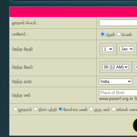
ஜாதகர் பெயர் :
பாலினம் :
ஆண்
பெண்
பிறந்த தேதி
பிறந்த நேரம்
பிறந்த நாடு
பிறந்த ஊர்
www.psssrf.org.in 
ஜாதகம்
திசா புத்தி
கோச்சர பலன்
குரு பலம்
உங்கள் மனை