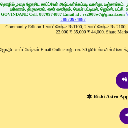
தொழில்முறை ஜோதிட சாப்ட்வேர் அஷ்டவர்க்கப்படி வாஸ்து, பஞ்சாங்கம், மு
பரிகாரம், திருமணம், எண் கணிதம், பெயர் பட்டியல், ஜெம்ஸ், பட்சி, நா
GOVINDANE Cell: 8870974887 Email id : vs2008w7@gmail.com
: 8870974887
Community Edition 1 சாப்ட்வேர்-> Rs1100, 2 சாப்ட்வேர்-> Rs.2100,
22,000 ₹ 35,000 ₹ 44,000. Share Mark
ஜோதிட சாப்ட்வேர்கள் Email Online வழியாக 30 நிமிடங்களில் கிடை
📲
🔯 Rishi Astro Ap
