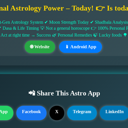
nal Astrology Power – Today! 👉 Is tod
-Gen Astrology System ✔ Moon Strength Today ✔ Shadbala Analysis ✔
✔ Dasa & Life Timing 💡 Not a general horoscope 👉 100% Persona
 Act at right time → Success 🌿 Personal Remedies 🍃 Lucky foods 🌳
🌐 Website
📱 Android App
📲 Share This Astro App
App
Facebook
X
Telegram
LinkedIn