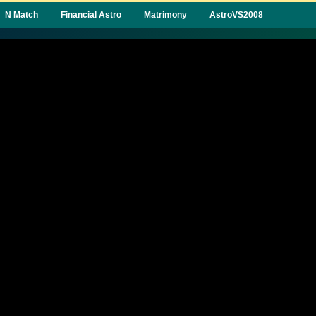
N Match
Financial Astro
Matrimony
AstroVS2008