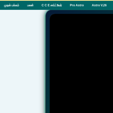
முதல் பக்கம்
பலன்
C C E சாப்ட்வேர்
Pro Astro
Astro V.26