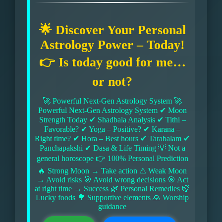
🌟 Discover Your Personal
Astrology Power – Today!
👉 Is today good for me…
or not?
🚀 Powerful Next-Gen Astrology System 🚀
Powerful Next-Gen Astrology System ✔ Moon
Strength Today ✔ Shadbala Analysis ✔ Tithi –
Favorable? ✔ Yoga – Positive? ✔ Karana –
Right time? ✔ Hora – Best hours ✔ Tarabalam ✔
Panchapakshi ✔ Dasa & Life Timing 💡 Not a
general horoscope 👉 100% Personal Prediction
🔥 Strong Moon → Take action ⚠ Weak Moon
→ Avoid risks 🎯 Avoid wrong decisions 🎯 Act
at right time → Success 🌿 Personal Remedies 🍃
Lucky foods 🌳 Supportive elements 🙏 Worship
guidance