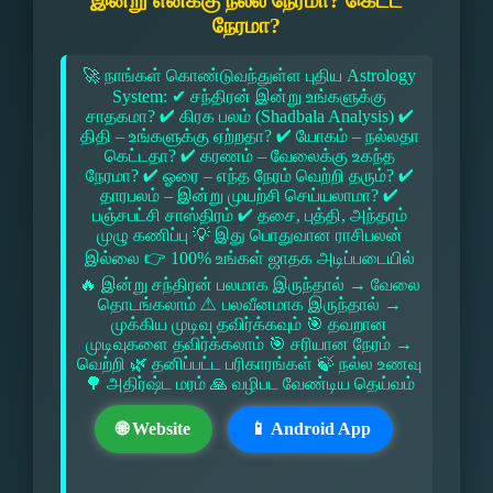
இன்று எனக்கு நல்ல நேரமா? கெட்ட
நேரமா?
🚀 நாங்கள் கொண்டுவந்துள்ள புதிய Astrology
System: ✔ சந்திரன் இன்று உங்களுக்கு
சாதகமா? ✔ கிரக பலம் (Shadbala Analysis) ✔
திதி – உங்களுக்கு ஏற்றதா? ✔ யோகம் – நல்லதா
கெட்டதா? ✔ கரணம் – வேலைக்கு உகந்த
நேரமா? ✔ ஓரை – எந்த நேரம் வெற்றி தரும்? ✔
தாரபலம் – இன்று முயற்சி செய்யலாமா? ✔
பஞ்சபட்சி சாஸ்திரம் ✔ தசை, புத்தி, அந்தரம்
முழு கணிப்பு 💡 இது பொதுவான ராசிபலன்
இல்லை 👉 100% உங்கள் ஜாதக அடிப்படையில்
🔥 இன்று சந்திரன் பலமாக இருந்தால் → வேலை
தொடங்கலாம் ⚠ பலவீனமாக இருந்தால் →
முக்கிய முடிவு தவிர்க்கவும் 🎯 தவறான
முடிவுகளை தவிர்க்கலாம் 🎯 சரியான நேரம் →
வெற்றி 🌿 தனிப்பட்ட பரிகாரங்கள் 🍃 நல்ல உணவு
🌳 அதிர்ஷ்ட மரம் 🙏 வழிபட வேண்டிய தெய்வம்
🌐 Website
📱 Android App