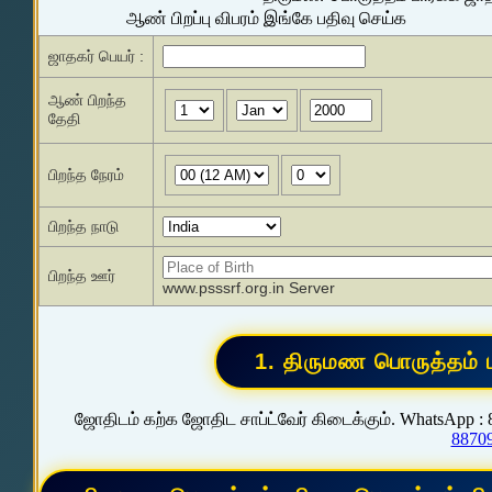
ஆண் பிறப்பு விபரம் இங்கே பதிவு செய்க
ஜாதகர் பெயர் :
ஆண் பிறந்த
தேதி
பிறந்த நேரம்
பிறந்த நாடு
பிறந்த ஊர்
www.psssrf.org.in Server
ஜோதிடம் கற்க ஜோதிட சாப்ட்வேர் கிடைக்கும். WhatsApp :
8870