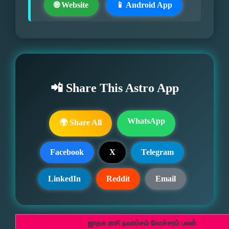
🌐 Website
📱 Android App
📲 Share This Astro App
WhatsApp
🌍 Share All
Facebook
X
Telegram
LinkedIn
Reddit
Email
ஜாதக ராசி நவாம்சம் கோச்சரம் பலன்