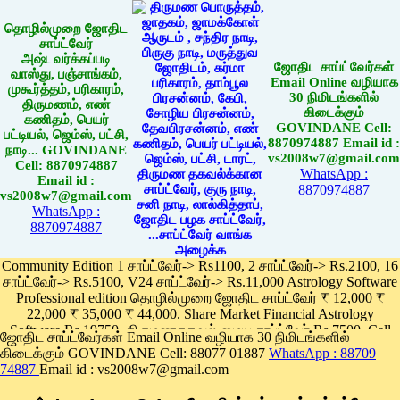
தொழில்முறை ஜோதிட
சாப்ட்வேர்
அஷ்டவர்க்கப்படி
ஜோதிட சாப்ட்வேர்கள்
வாஸ்து, பஞ்சாங்கம்,
Email Online வழியாக
முகூர்த்தம், பரிகாரம்,
30 நிமிடங்களில்
திருமணம், எண்
கிடைக்கும்
கணிதம், பெயர்
GOVINDANE Cell:
பட்டியல், ஜெம்ஸ், பட்சி,
8870974887 Email id :
நாடி... GOVINDANE
vs2008w7@gmail.com
Cell: 8870974887
WhatsApp :
Email id :
8870974887
vs2008w7@gmail.com
WhatsApp :
8870974887
Community Edition 1 சாப்ட்வேர்-> Rs1100, 2 சாப்ட்வேர்-> Rs.2100, 16
சாப்ட்வேர்-> Rs.5100, V24 சாப்ட்வேர்-> Rs.11,000 Astrology Software
Professional edition தொழில்முறை ஜோதிட சாப்ட்வேர் ₹ 12,000 ₹
22,000 ₹ 35,000 ₹ 44,000. Share Market Financial Astrology
Software Rs.19750, திருமணதகவல் மைய சாப்ட்வேர் Rs.7500, Cell
ஜோதிட சாப்ட்வேர்கள் Email Online வழியாக 30 நிமிடங்களில்
Phone App Rs. 1100
கிடைக்கும் GOVINDANE Cell: 88077 01887
WhatsApp : 88709
Pay online
74887
Email id : vs2008w7@gmail.com