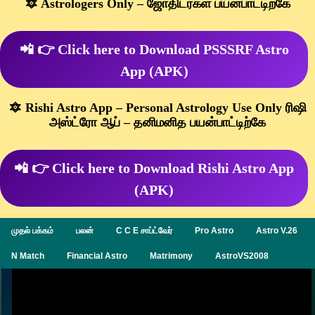
🔯 Astrologers Only – ஜோதிடர்கள் பயன்பாட்டிற்கே
📲 👉 Click here to Download PSSSRF Astro
App (APK)
🔯 Rishi Astro App – Personal Astrology Use Only ரிஷி
அஸ்ட்ரோ ஆப் – தனிமனித பயன்பாட்டிற்கே
📲 👉 Click here to Download Rishi Astro App
(APK)
முதல் பக்கம்
பலன்
C C E சாப்ட்வேர்
Pro Astro
Astro V.26
N Match
Financial Astro
Matrimony
AstroVS2008