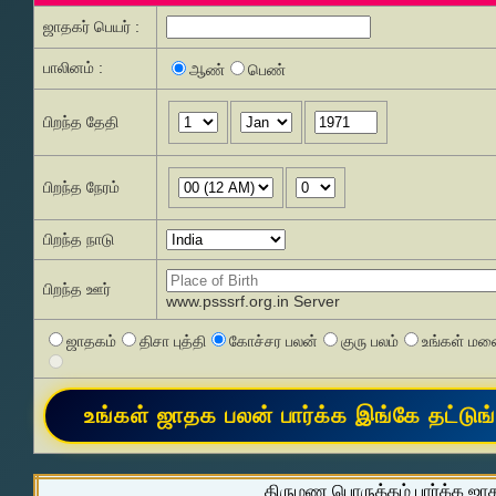
ஜாதகர் பெயர் :
பாலினம் :
ஆண்
பெண்
பிறந்த தேதி
பிறந்த நேரம்
பிறந்த நாடு
பிறந்த ஊர்
www.psssrf.org.in Server
ஜாதகம்
திசா புத்தி
கோச்சர பலன்
குரு பலம்
உங்கள் மனை
திருமண பொருத்தம் பார்க்க ஜா