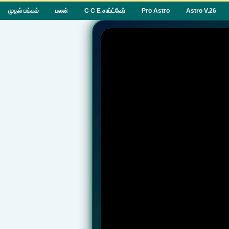
முதல் பக்கம்
பலன்
C C E சாப்ட்வேர்
Pro Astro
Astro V.26