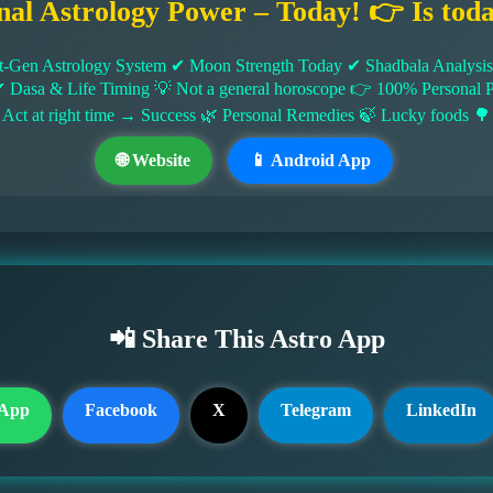
nal Astrology Power – Today! 👉 Is tod
-Gen Astrology System ✔ Moon Strength Today ✔ Shadbala Analysis ✔
✔ Dasa & Life Timing 💡 Not a general horoscope 👉 100% Persona
 Act at right time → Success 🌿 Personal Remedies 🍃 Lucky foods 🌳
🌐 Website
📱 Android App
📲 Share This Astro App
App
Facebook
X
Telegram
LinkedIn