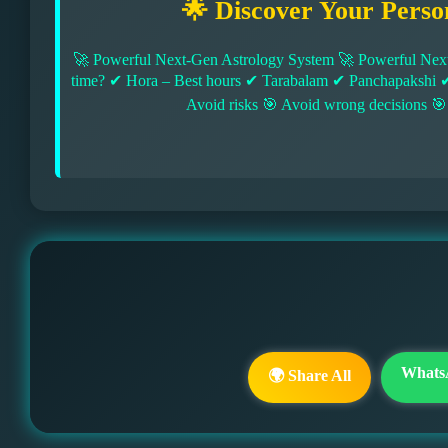
🌟 Discover Your Perso
🚀 Powerful Next-Gen Astrology System 🚀 Powerful Next
time? ✔ Hora – Best hours ✔ Tarabalam ✔ Panchapakshi 
Avoid risks 🎯 Avoid wrong decisions 🎯
Whats
🌍 Share All