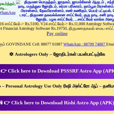
கூர்த்தம்,
டி...
WhatsApp
 16 சாப்ட்வேர்-> Rs.5100, V24 சாப்ட்வேர்-> Rs.11,000 Astrology Soft
et Financial Astrology Software Rs.19750, திருமணதகவல் மைய சாப்ட்
Pay online
க்கும் GOVINDANE Cell: 88077 01887
WhatsApp : 88709 74887
Emai
🔯 Astrologers Only – ஜோதிடர்கள் பயன்பாட்டிற்கே
 👉 Click here to Download PSSSRF Astro App (AP
p – Personal Astrology Use Only ரிஷி அஸ்ட்ரோ ஆப் – தனிம
 👉 Click here to Download Rishi Astro App (APK