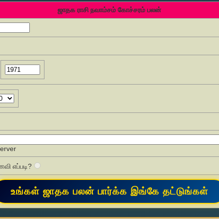
ஜாதக ராசி நவாம்சம் கோச்சரம் பலன்
Server
வி எப்படி?