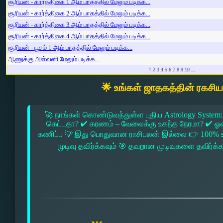
சூரியன் - கார்த்திகை 1 ஆம் பாதத்தில் மேலும் படிக்க...
சூரியன் - கார்த்திகை 2 ஆம் பாதத்தில் மேலும் படிக்க...
சூரியன் - கார்த்திகை 3 ஆம் பாதத்தில் மேலும் படிக்க...
சூரியன் - கார்த்திகை 4 ஆம் பாதத்தில் மேலும் படிக்க...
சூரியன் - பூசம் 1 ஆம் பாதத்தில் மேலும் படிக்க...
ஆணுக்கு அஸ்வனி மேலும் படிக்க...
1
2
3
4
5
6
7
8
9
10
...
🌟 உங்கள் ஜாதகத்தின் ரகசி
🚀 நாங்கள் கொண்டுவந்துள்ள புதிய Astrology System:
கெட்டதா? ✔ கரணம் – வேலைக்கு உகந்த நேரமா? ✔ ஓரை –
கணிப்பு 💡 இது பொதுவான ராசிபலன் இல்லை 👉 100% உ
முடிவு தவிர்க்கவும் 🎯 தவறான முடிவுகளை தவிர்க்