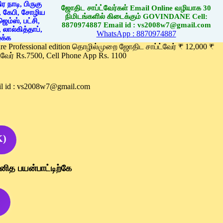
ஜோதிட சாப்ட்வேர்கள் Email Online வழியாக 30
நிமிடங்களில் கிடைக்கும் GOVINDANE Cell:
8870974887 Email id : vs2008w7@gmail.com
WhatsApp : 8870974887
ware Professional edition தொழில்முறை ஜோதிட சாப்ட்வேர் ₹ 12,000 ₹
வேர் Rs.7500, Cell Phone App Rs. 1100
l id : vs2008w7@gmail.com
K)
னித பயன்பாட்டிற்கே
)