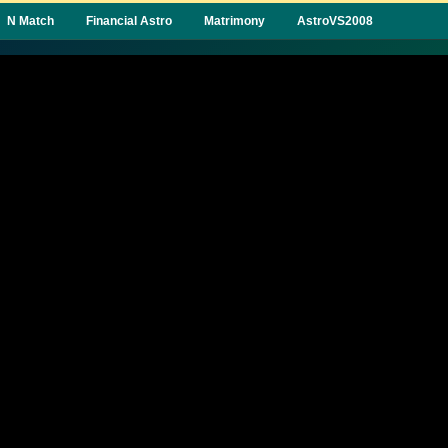
N Match
Financial Astro
Matrimony
AstroVS2008