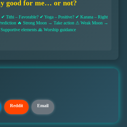
ay good for me… or not?
 Tithi – Favorable? ✔ Yoga – Positive? ✔ Karana – Right
l Prediction 🔥 Strong Moon → Take action ⚠ Weak Moon →
 Supportive elements 🙏 Worship guidance
Reddit
Email