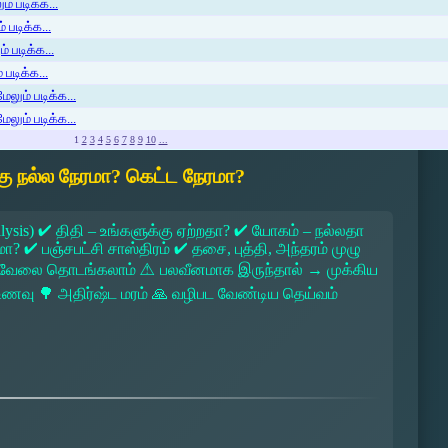
் படிக்க...
 படிக்க...
் படிக்க...
படிக்க...
ேலும் படிக்க...
ேலும் படிக்க...
1
2
3
4
5
6
7
8
9
10
...
ு நல்ல நேரமா? கெட்ட நேரமா?
lysis) ✔ திதி – உங்களுக்கு ஏற்றதா? ✔ யோகம் – நல்லதா
 ✔ பஞ்சபட்சி சாஸ்திரம் ✔ தசை, புத்தி, அந்தரம் முழு
 → வேலை தொடங்கலாம் ⚠ பலவீனமாக இருந்தால் → முக்கிய
ல உணவு 🌳 அதிர்ஷ்ட மரம் 🙏 வழிபட வேண்டிய தெய்வம்