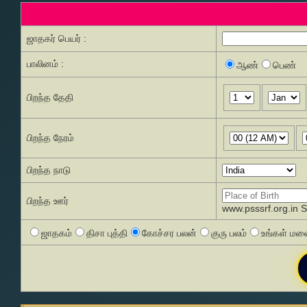
ஜாதகர் பெயர் :
பாலினம் :
ஆண்
பெண்
பிறந்த தேதி
பிறந்த நேரம்
பிறந்த நாடு
பிறந்த ஊர்
www.psssrf.org.in 
ஜாதகம்
திசா புத்தி
கோச்சர பலன்
குரு பலம்
உங்கள் மனை