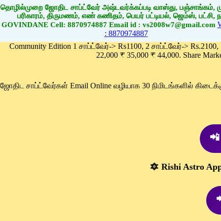
தொழில்முறை ஜோதிட சாப்ட்வேர் அஷ்டவர்க்கப்படி வாஸ்து, பஞ்சாங்கம், மு
பரிகாரம், திருமணம், எண் கணிதம், பெயர் பட்டியல், ஜெம்ஸ், பட்சி, நா
GOVINDANE Cell: 8870974887 Email id : vs2008w7@gmail.com
: 8870974887
Community Edition 1 சாப்ட்வேர்-> Rs1100, 2 சாப்ட்வேர்-> Rs.2100,
22,000 ₹ 35,000 ₹ 44,000. Share Mark
ஜோதிட சாப்ட்வேர்கள் Email Online வழியாக 30 நிமிடங்களில் கிடை
📲
🔯 Rishi Astro Ap
