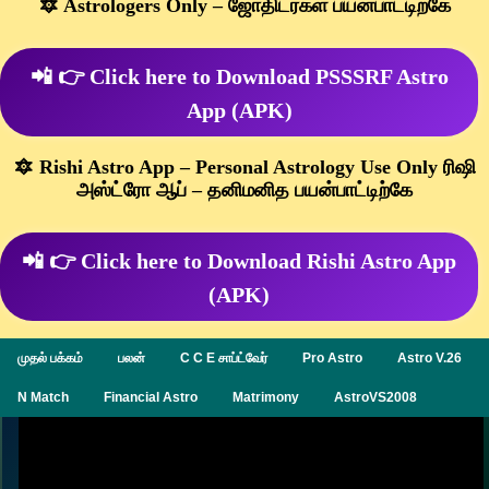
🔯 Astrologers Only – ஜோதிடர்கள் பயன்பாட்டிற்கே
📲 👉 Click here to Download PSSSRF Astro
App (APK)
🔯 Rishi Astro App – Personal Astrology Use Only ரிஷி
அஸ்ட்ரோ ஆப் – தனிமனித பயன்பாட்டிற்கே
📲 👉 Click here to Download Rishi Astro App
(APK)
முதல் பக்கம்
பலன்
C C E சாப்ட்வேர்
Pro Astro
Astro V.26
N Match
Financial Astro
Matrimony
AstroVS2008