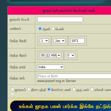
ஜாதக ராசி நவாம்சம் கோச்சரம் பலன்
ஜாதகர் பெயர் :
பாலினம் :
ஆண்
பெண்
பிறந்த தேதி
பிறந்த நேரம்
பிறந்த நாடு
பிறந்த ஊர்
www.psssrf.org.in Server
ஜாதகம்
திசா புத்தி
கோச்சர பலன்
குரு பலம்
உங்கள் மனை