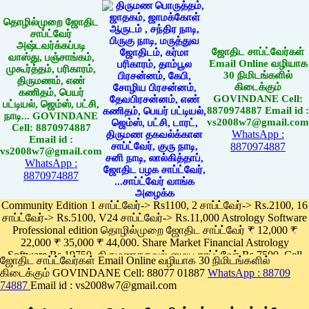
தொழில்முறை ஜோதிட
சாப்ட்வேர்
அஷ்டவர்க்கப்படி
ஜோதிட சாப்ட்வேர்கள்
வாஸ்து, பஞ்சாங்கம்,
Email Online வழியாக
முகூர்த்தம், பரிகாரம்,
30 நிமிடங்களில்
திருமணம், எண்
கிடைக்கும்
கணிதம், பெயர்
GOVINDANE Cell:
பட்டியல், ஜெம்ஸ், பட்சி,
8870974887 Email id :
நாடி... GOVINDANE
vs2008w7@gmail.com
Cell: 8870974887
WhatsApp :
Email id :
8870974887
vs2008w7@gmail.com
WhatsApp :
8870974887
Community Edition 1 சாப்ட்வேர்-> Rs1100, 2 சாப்ட்வேர்-> Rs.2100, 16
சாப்ட்வேர்-> Rs.5100, V24 சாப்ட்வேர்-> Rs.11,000 Astrology Software
Professional edition தொழில்முறை ஜோதிட சாப்ட்வேர் ₹ 12,000 ₹
22,000 ₹ 35,000 ₹ 44,000. Share Market Financial Astrology
Software Rs.19750, திருமணதகவல் மைய சாப்ட்வேர் Rs.7500, Cell
ஜோதிட சாப்ட்வேர்கள் Email Online வழியாக 30 நிமிடங்களில்
Phone App Rs. 1100
கிடைக்கும் GOVINDANE Cell: 88077 01887
WhatsApp : 88709
Pay online
74887
Email id : vs2008w7@gmail.com