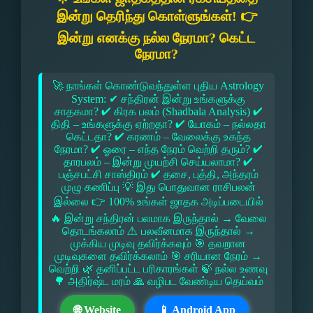
இன்று தெரிந்து கொள்ளுங்கள்! 👉
இன்று எனக்கு நல்ல நேரமா? கெட்ட
நேரமா?
🚀 நாங்கள் கொண்டுவந்துள்ள புதிய Astrology
System: ✔ சந்திரன் இன்று உங்களுக்கு
சாதகமா? ✔ கிரக பலம் (Shadbala Analysis) ✔
திதி – உங்களுக்கு ஏற்றதா? ✔ யோகம் – நல்லதா
கெட்டதா? ✔ கரணம் – வேலைக்கு உகந்த
நேரமா? ✔ ஓரை – எந்த நேரம் வெற்றி தரும்? ✔
தாரபலம் – இன்று முயற்சி செய்யலாமா? ✔
பஞ்சபட்சி சாஸ்திரம் ✔ தசை, புத்தி, அந்தரம்
முழு கணிப்பு 💡 இது பொதுவான ராசிபலன்
இல்லை 👉 100% உங்கள் ஜாதக அடிப்படையில்
🔥 இன்று சந்திரன் பலமாக இருந்தால் → வேலை
தொடங்கலாம் ⚠ பலவீனமாக இருந்தால் →
முக்கிய முடிவு தவிர்க்கவும் 🎯 தவறான
முடிவுகளை தவிர்க்கலாம் 🎯 சரியான நேரம் →
வெற்றி 🌿 தனிப்பட்ட பரிகாரங்கள் 🍃 நல்ல உணவு
🌳 அதிர்ஷ்ட மரம் 🙏 வழிபட வேண்டிய தெய்வம்
🌐 Website
📱 Android App