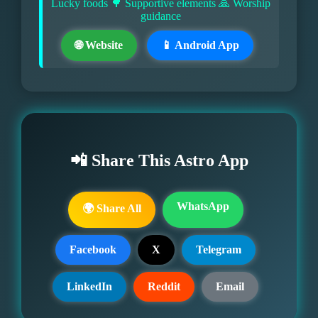
Lucky foods 🌳 Supportive elements 🙏 Worship
guidance
🌐 Website
📱 Android App
📲 Share This Astro App
WhatsApp
🌍 Share All
Facebook
X
Telegram
LinkedIn
Reddit
Email