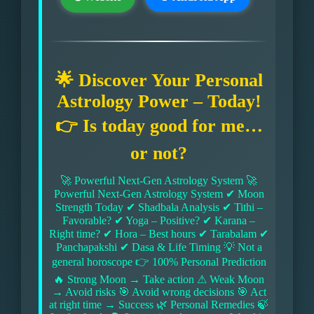
🌟 Discover Your Personal
Astrology Power – Today!
👉 Is today good for me…
or not?
🚀 Powerful Next-Gen Astrology System 🚀
Powerful Next-Gen Astrology System ✔ Moon
Strength Today ✔ Shadbala Analysis ✔ Tithi –
Favorable? ✔ Yoga – Positive? ✔ Karana –
Right time? ✔ Hora – Best hours ✔ Tarabalam ✔
Panchapakshi ✔ Dasa & Life Timing 💡 Not a
general horoscope 👉 100% Personal Prediction
🔥 Strong Moon → Take action ⚠ Weak Moon
→ Avoid risks 🎯 Avoid wrong decisions 🎯 Act
at right time → Success 🌿 Personal Remedies 🍃